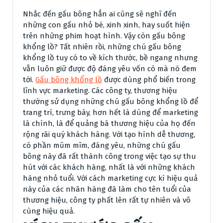
Nhắc đến gấu bông hẳn ai cũng sẽ nghĩ đến
những con gấu nhỏ bé, xinh xinh, hay suốt hiện
trên những phim hoạt hình. Vậy còn gấu bông
khổng lồ? Tất nhiên rồi, những chú gấu bông
khổng lồ tuy có to về kích thước, bề ngang nhưng
vẫn luôn giữ được độ đáng yêu vốn có mà nó đem
tới.
Gấu bông khổng lồ
được dùng phổ biến trong
lĩnh vực marketing. Các công ty, thương hiệu
thường sử dụng những chú gấu bông khổng lồ để
trang trí, trưng bày, hơn hết là dùng để marketing
là chính, là để quảng bá thương hiệu của họ đến
rộng rãi quý khách hàng. Với tạo hình dễ thương,
có phần mũm mĩm, đáng yêu, những chú gấu
bông này đã rất thành công trong việc tạo sự thu
hút với các khách hàng, nhất là với những khách
hàng nhỏ tuổi. Với cách marketing cực kì hiệu quả
này của các nhãn hàng đã làm cho tên tuổi của
thương hiệu, công ty phất lên rất tự nhiên và vô
cùng hiệu quả.