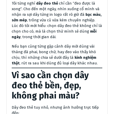
Tôi từng nghĩ
dây đeo thẻ
chỉ cần “đeo được là
xong”. Cho đến một ngày, nhìn xuống cổ mình và
nhận ra sợi dây từng in logo rất rõ giờ đã
bạc màu,
sờn mép
, trông vừa cũ vừa kém chuyên nghiệp.
Lúc đó tôi mới hiểu: chọn dây đeo thẻ không chỉ là
chọn cho có, mà là chọn thứ mình sẽ dùng
mỗi
ngày
, trong thời gian dài.
Nếu bạn cũng từng gặp cảnh dây mới dùng vài
tháng đã phai, bong chữ, hay đeo vào thấy khó
chịu, thì những chia sẻ dưới đây là
kinh nghiệm
thật
, rút ra sau khi dùng đủ loại dây khác nhau.
Vì sao cần chọn dây
đeo thẻ bền, đẹp,
không phai màu?
Dây đeo thẻ tuy nhỏ, nhưng ảnh hưởng trực tiếp
đến: