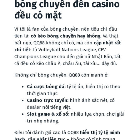
bóng chuyền đến casino
đều có mặt
Vì tôi là fan của bóng chuyền, nên tiêu chí đầu
tiên là:
có kèo bóng chuyền hay không
. Và thật
bất ngờ, QQ88 không chỉ có, mà còn
cập nhật rất
chi tiết
: từ Volleyball Nations League, CEV
Champions League cho đến giải nữ Nhật Bản, tất
cả đều có kèo châu Á, châu Âu, tài xỉu… đầy đủ.
Không chỉ bóng chuyền, QQ88 còn mạnh ở:
Cá cược bóng đá:
tỷ lệ ổn, hiển thị rõ theo
thời gian thực.
Casino trực tuyến:
hình ảnh sắc nét, có
dealer nói tiếng Việt.
Slot game & xổ số:
nhiều lựa chọn, chơi giải
trí nhẹ nhàng.
Điều tôi đánh giá cao là QQ88
hiển thị tỷ lệ minh
bạch, cập nhật liên tục
– không có tình trạng