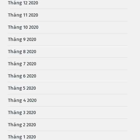
Tháng 12 2020
Tháng 11 2020
Tháng 10 2020
Tháng 9 2020
Tháng 8 2020
Tháng 7 2020
Tháng 6 2020
Tháng 5 2020
Tháng 4 2020
Tháng 3 2020
Tháng 2 2020
Tháng 1 2020