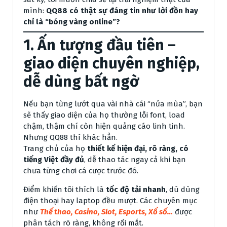
mình:
QQ88 có thật sự đáng tin như lời đồn hay
chỉ là “bóng vàng online”?
1. Ấn tượng đầu tiên –
giao diện chuyên nghiệp,
dễ dùng bất ngờ
Nếu bạn từng lướt qua vài nhà cái “nửa mùa”, bạn
sẽ thấy giao diện của họ thường lỗi font, load
chậm, thậm chí còn hiện quảng cáo linh tinh.
Nhưng QQ88 thì khác hẳn.
Trang chủ của họ
thiết kế hiện đại, rõ ràng, có
tiếng Việt đầy đủ
, dễ thao tác ngay cả khi bạn
chưa từng chơi cá cược trước đó.
Điểm khiến tôi thích là
tốc độ tải nhanh
, dù dùng
điện thoại hay laptop đều mượt. Các chuyên mục
như
Thể thao, Casino, Slot, Esports, Xổ số…
được
phân tách rõ ràng, không rối mắt.