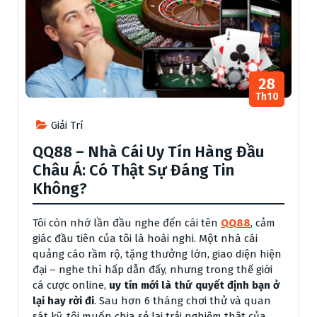
28
Th10
Giải Trí
QQ88 – Nhà Cái Uy Tín Hàng Đầu
Châu Á: Có Thật Sự Đáng Tin
Không?
Tôi còn nhớ lần đầu nghe đến cái tên
QQ88
, cảm
giác đầu tiên của tôi là hoài nghi. Một nhà cái
quảng cáo rầm rộ, tặng thưởng lớn, giao diện hiện
đại – nghe thì hấp dẫn đấy, nhưng trong thế giới
cá cược online,
uy tín mới là thứ quyết định bạn ở
lại hay rời đi
. Sau hơn 6 tháng chơi thử và quan
sát kỹ, tôi muốn chia sẻ lại trải nghiệm thật của