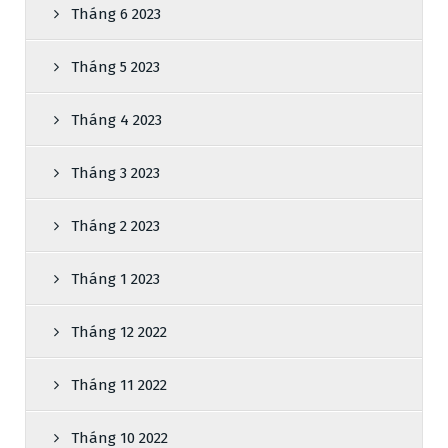
Tháng 6 2023
Tháng 5 2023
Tháng 4 2023
Tháng 3 2023
Tháng 2 2023
Tháng 1 2023
Tháng 12 2022
Tháng 11 2022
Tháng 10 2022