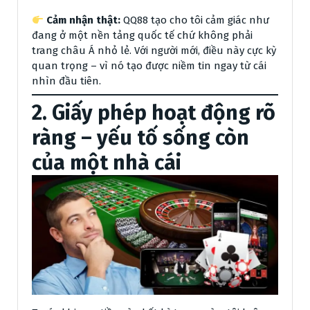
Cảm nhận thật:
QQ88 tạo cho tôi cảm giác như
đang ở một nền tảng quốc tế chứ không phải
trang châu Á nhỏ lẻ. Với người mới, điều này cực kỳ
quan trọng – vì nó tạo được niềm tin ngay từ cái
nhìn đầu tiên.
2. Giấy phép hoạt động rõ
ràng – yếu tố sống còn
của một nhà cái