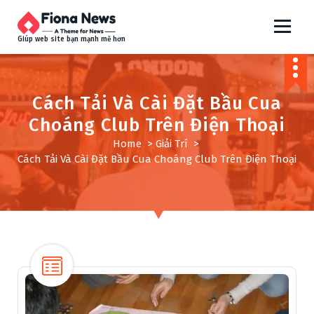
S
k
i
Giúp web site bạn mạnh mẽ hơn
p
t
o
Cách Tải Và Cài Đặt Bầu Cua
c
o
Choáng Club Trên Điện Thoại
n
Home
>
Giải Trí
>
t
Cách Tải Và Cài Đặt Bầu Cua Choáng Club Trên Điện Thoại
e
n
t