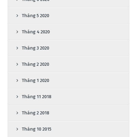
Tháng 5 2020
Tháng 4 2020
Tháng 3 2020
Tháng 2 2020
Tháng 1 2020
Tháng 11 2018
Tháng 2 2018
Tháng 10 2015