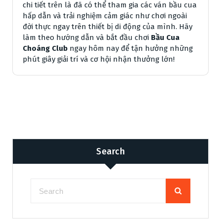
chi tiết trên là đã có thể tham gia các ván bầu cua
hấp dẫn và trải nghiệm cảm giác như chơi ngoài
đời thực ngay trên thiết bị di động của mình. Hãy
làm theo hướng dẫn và bắt đầu chơi
Bầu Cua
Choáng Club
ngay hôm nay để tận hưởng những
phút giây giải trí và cơ hội nhận thưởng lớn!
Search