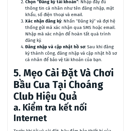
Chọn “Đăng ký tài khoản”
: Nhập đầy đủ
thông tin cá nhân như tên đăng nhập, mật
khẩu, số điện thoại và email.
Xác nhận đăng ký
: Nhấn “Đăng ký” và đợi hệ
thống gửi mã xác nhận qua SMS hoặc email.
Nhập mã xác nhận để hoàn tất quá trình
đăng ký.
Đăng nhập và cập nhật hồ sơ
: Sau khi đăng
ký thành công, đăng nhập và cập nhật hồ sơ
cá nhân để bảo vệ tài khoản của bạn.
5. Mẹo Cài Đặt Và Chơi
Bầu Cua Tại Choáng
Club Hiệu Quả
a. Kiểm tra kết nối
Internet