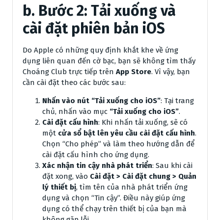
b. Bước 2: Tải xuống và
cài đặt phiên bản iOS
Do Apple có những quy định khắt khe về ứng
dụng liên quan đến cờ bạc, bạn sẽ không tìm thấy
Choáng Club trực tiếp trên
App Store
. Vì vậy, bạn
cần cài đặt theo các bước sau:
Nhấn vào nút “Tải xuống cho iOS”
: Tại trang
chủ, nhấn vào mục
“Tải xuống cho iOS”
.
Cài đặt cấu hình
: Khi nhấn tải xuống, sẽ có
một
cửa sổ bật lên yêu cầu cài đặt cấu hình
.
Chọn “Cho phép” và làm theo hướng dẫn để
cài đặt cấu hình cho ứng dụng.
Xác nhận tin cậy nhà phát triển
: Sau khi cài
đặt xong, vào
Cài đặt > Cài đặt chung > Quản
lý thiết bị
, tìm tên của nhà phát triển ứng
dụng và chọn “Tin cậy”. Điều này giúp ứng
dụng có thể chạy trên thiết bị của bạn mà
không gặp lỗi.