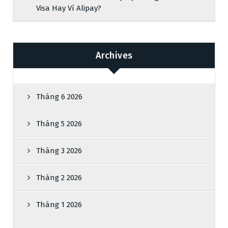
Visa Hay Ví Alipay?
Archives
Tháng 6 2026
Tháng 5 2026
Tháng 3 2026
Tháng 2 2026
Tháng 1 2026