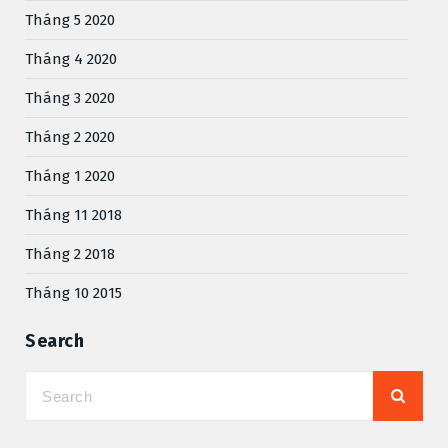
Tháng 5 2020
Tháng 4 2020
Tháng 3 2020
Tháng 2 2020
Tháng 1 2020
Tháng 11 2018
Tháng 2 2018
Tháng 10 2015
Search