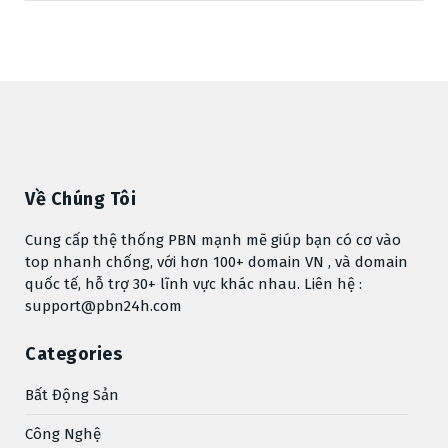
Về Chúng Tôi
Cung cấp thệ thống PBN mạnh mẽ giúp bạn có cơ vào
top nhanh chống, với hơn 100+ domain VN , và domain
quốc tế, hỗ trợ 30+ lĩnh vực khác nhau. Liên hệ :
support@pbn24h.com
Categories
Bất Động Sản
Công Nghệ