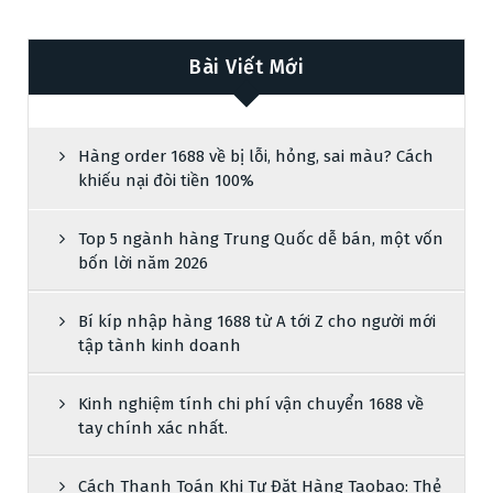
Bài Viết Mới
Hàng order 1688 về bị lỗi, hỏng, sai màu? Cách
khiếu nại đòi tiền 100%
Top 5 ngành hàng Trung Quốc dễ bán, một vốn
bốn lời năm 2026
Bí kíp nhập hàng 1688 từ A tới Z cho người mới
tập tành kinh doanh
Kinh nghiệm tính chi phí vận chuyển 1688 về
tay chính xác nhất.
Cách Thanh Toán Khi Tự Đặt Hàng Taobao: Thẻ