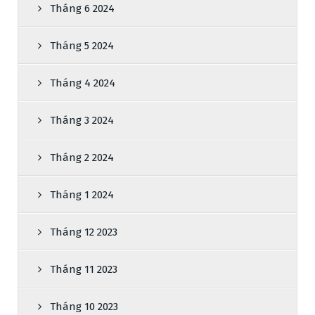
Tháng 6 2024
Tháng 5 2024
Tháng 4 2024
Tháng 3 2024
Tháng 2 2024
Tháng 1 2024
Tháng 12 2023
Tháng 11 2023
Tháng 10 2023