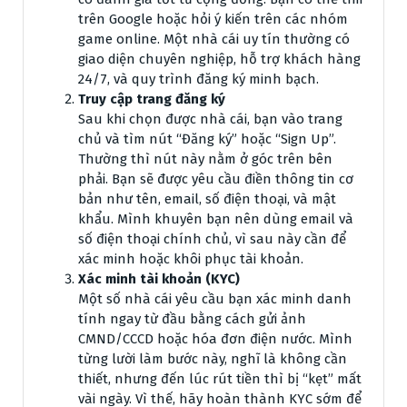
trên Google hoặc hỏi ý kiến trên các nhóm
game online. Một nhà cái uy tín thường có
giao diện chuyên nghiệp, hỗ trợ khách hàng
24/7, và quy trình đăng ký minh bạch.
Truy cập trang đăng ký
Sau khi chọn được nhà cái, bạn vào trang
chủ và tìm nút “Đăng ký” hoặc “Sign Up”.
Thường thì nút này nằm ở góc trên bên
phải. Bạn sẽ được yêu cầu điền thông tin cơ
bản như tên, email, số điện thoại, và mật
khẩu. Mình khuyên bạn nên dùng email và
số điện thoại chính chủ, vì sau này cần để
xác minh hoặc khôi phục tài khoản.
Xác minh tài khoản (KYC)
Một số nhà cái yêu cầu bạn xác minh danh
tính ngay từ đầu bằng cách gửi ảnh
CMND/CCCD hoặc hóa đơn điện nước. Mình
từng lười làm bước này, nghĩ là không cần
thiết, nhưng đến lúc rút tiền thì bị “kẹt” mất
vài ngày. Vì thế, hãy hoàn thành KYC sớm để