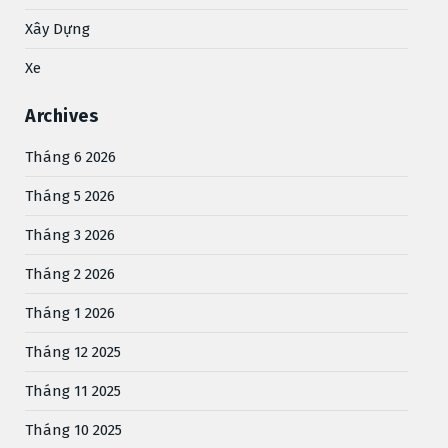
Xây Dựng
Xe
Archives
Tháng 6 2026
Tháng 5 2026
Tháng 3 2026
Tháng 2 2026
Tháng 1 2026
Tháng 12 2025
Tháng 11 2025
Tháng 10 2025