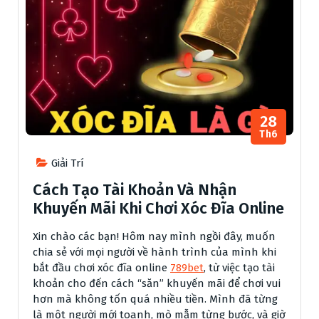
28
Th6
Giải Trí
Cách Tạo Tài Khoản Và Nhận
Khuyến Mãi Khi Chơi Xóc Đĩa Online
Xin chào các bạn! Hôm nay mình ngồi đây, muốn
chia sẻ với mọi người về hành trình của mình khi
bắt đầu chơi xóc đĩa online
789bet
, từ việc tạo tài
khoản cho đến cách “săn” khuyến mãi để chơi vui
hơn mà không tốn quá nhiều tiền. Mình đã từng
là một người mới toanh, mò mẫm từng bước, và giờ