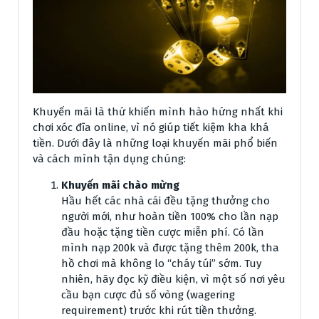
Khuyến mãi là thứ khiến mình hào hứng nhất khi
chơi xóc đĩa online, vì nó giúp tiết kiệm kha khá
tiền. Dưới đây là những loại khuyến mãi phổ biến
và cách mình tận dụng chúng:
Khuyến mãi chào mừng
Hầu hết các nhà cái đều tặng thưởng cho
người mới, như hoàn tiền 100% cho lần nạp
đầu hoặc tặng tiền cược miễn phí. Có lần
mình nạp 200k và được tặng thêm 200k, tha
hồ chơi mà không lo “cháy túi” sớm. Tuy
nhiên, hãy đọc kỹ điều kiện, vì một số nơi yêu
cầu bạn cược đủ số vòng (wagering
requirement) trước khi rút tiền thưởng.