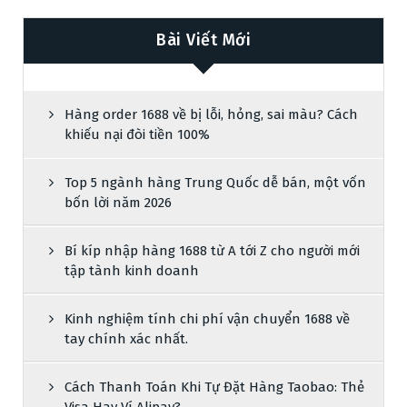
Bài Viết Mới
Hàng order 1688 về bị lỗi, hỏng, sai màu? Cách
khiếu nại đòi tiền 100%
Top 5 ngành hàng Trung Quốc dễ bán, một vốn
bốn lời năm 2026
Bí kíp nhập hàng 1688 từ A tới Z cho người mới
tập tành kinh doanh
Kinh nghiệm tính chi phí vận chuyển 1688 về
tay chính xác nhất.
Cách Thanh Toán Khi Tự Đặt Hàng Taobao: Thẻ
Visa Hay Ví Alipay?