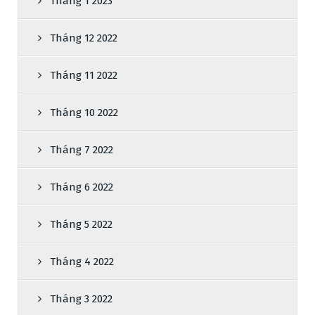
Tháng 1 2023
Tháng 12 2022
Tháng 11 2022
Tháng 10 2022
Tháng 7 2022
Tháng 6 2022
Tháng 5 2022
Tháng 4 2022
Tháng 3 2022