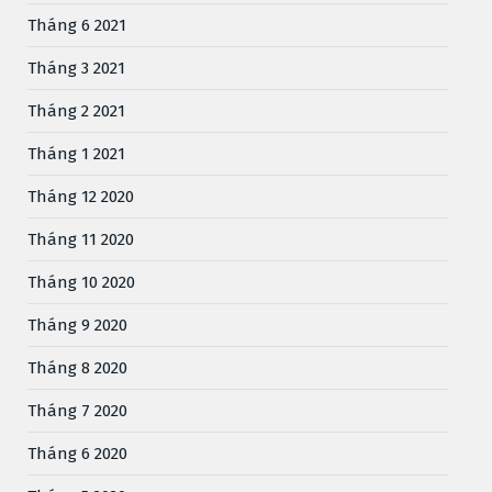
Tháng 6 2021
Tháng 3 2021
Tháng 2 2021
Tháng 1 2021
Tháng 12 2020
Tháng 11 2020
Tháng 10 2020
Tháng 9 2020
Tháng 8 2020
Tháng 7 2020
Tháng 6 2020