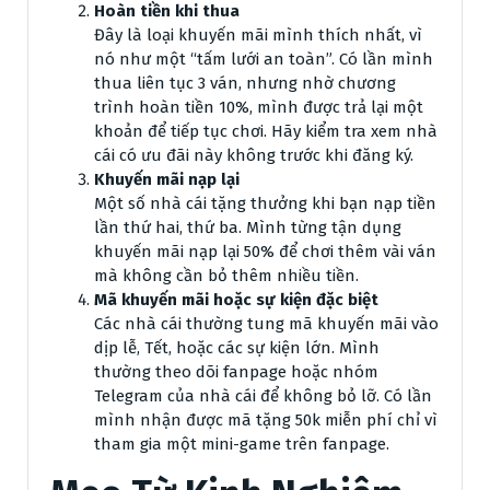
Hoàn tiền khi thua
Đây là loại khuyến mãi mình thích nhất, vì
nó như một “tấm lưới an toàn”. Có lần mình
thua liên tục 3 ván, nhưng nhờ chương
trình hoàn tiền 10%, mình được trả lại một
khoản để tiếp tục chơi. Hãy kiểm tra xem nhà
cái có ưu đãi này không trước khi đăng ký.
Khuyến mãi nạp lại
Một số nhà cái tặng thưởng khi bạn nạp tiền
lần thứ hai, thứ ba. Mình từng tận dụng
khuyến mãi nạp lại 50% để chơi thêm vài ván
mà không cần bỏ thêm nhiều tiền.
Mã khuyến mãi hoặc sự kiện đặc biệt
Các nhà cái thường tung mã khuyến mãi vào
dịp lễ, Tết, hoặc các sự kiện lớn. Mình
thường theo dõi fanpage hoặc nhóm
Telegram của nhà cái để không bỏ lỡ. Có lần
mình nhận được mã tặng 50k miễn phí chỉ vì
tham gia một mini-game trên fanpage.