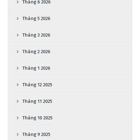
Tháng 6 2026
Tháng 5 2026
Tháng 3 2026
Tháng 2 2026
Tháng 1 2026
Tháng 12 2025
Tháng 11 2025
Tháng 10 2025
Tháng 9 2025