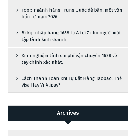
Top 5 ngành hàng Trung Quốc dễ bán, một vốn
bốn lời năm 2026
Bí kíp nhập hàng 1688 từ A tới Z cho người mới
tập tành kinh doanh
Kinh nghiệm tính chi phí vận chuyển 1688 về
tay chính xác nhất.
Cách Thanh Toán Khi Tự Đặt Hàng Taobao: Thẻ
Visa Hay Ví Alipay?
Archives