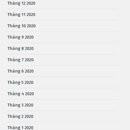
Tháng 12 2020
Tháng 11 2020
Tháng 10 2020
Tháng 9 2020
Tháng 8 2020
Tháng 7 2020
Tháng 6 2020
Tháng 5 2020
Tháng 4 2020
Tháng 3 2020
Tháng 2 2020
Tháng 1 2020