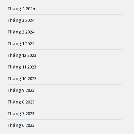
Tháng 4 2024
Tháng 3 2024
Tháng 2 2024
Tháng 1 2024
Tháng 12 2023
Tháng 11 2023
Tháng 10 2023
Tháng 9 2023
Tháng 8 2023
Tháng 7 2023
Tháng 6 2023