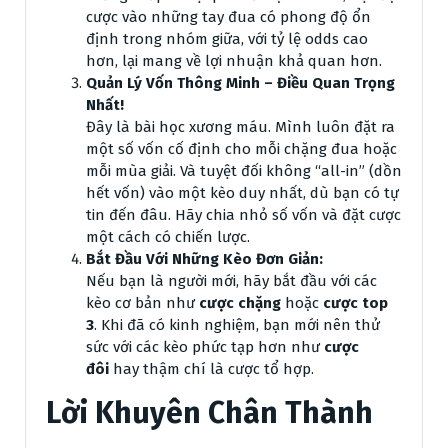
cược vào những tay đua có phong độ ổn
định trong nhóm giữa, với tỷ lệ odds cao
hơn, lại mang về lợi nhuận khả quan hơn.
Quản Lý Vốn Thông Minh – Điều Quan Trọng
Nhất!
Đây là bài học xương máu. Mình luôn đặt ra
một số vốn cố định cho mỗi chặng đua hoặc
mỗi mùa giải. Và tuyệt đối không “all-in” (dồn
hết vốn) vào một kèo duy nhất, dù bạn có tự
tin đến đâu. Hãy chia nhỏ số vốn và đặt cược
một cách có chiến lược.
Bắt Đầu Với Những Kèo Đơn Giản:
Nếu bạn là người mới, hãy bắt đầu với các
kèo cơ bản như
cược chặng
hoặc
cược top
3
. Khi đã có kinh nghiệm, bạn mới nên thử
sức với các kèo phức tạp hơn như
cược
đôi
hay thậm chí là cược tổ hợp.
Lời Khuyên Chân Thành