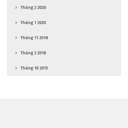
Tháng 2 2020
Tháng 1 2020
Tháng 11 2018
Tháng 2 2018
Tháng 10 2015