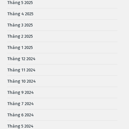
Tháng 5 2025
Tháng 4 2025
Tháng 3 2025
Tháng 2 2025
Tháng 1 2025
Tháng 12 2024
Tháng 11 2024
Tháng 10 2024
Tháng 9 2024
Tháng 7 2024
Tháng 6 2024
Tháng 5 2024