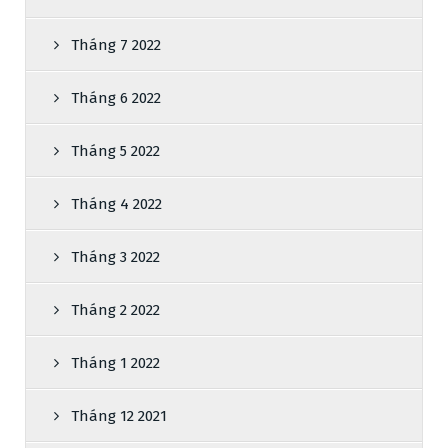
Tháng 7 2022
Tháng 6 2022
Tháng 5 2022
Tháng 4 2022
Tháng 3 2022
Tháng 2 2022
Tháng 1 2022
Tháng 12 2021