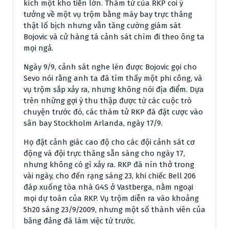
kích một kho tiền lớn. Thám tử của RKP coi ý
tưởng về một vụ trộm bằng máy bay trực thăng
thật lố bịch nhưng vẫn tăng cường giám sát
Bojovic và cử hàng tá cảnh sát chìm đi theo ông ta
mọi ngả.
Ngày 9/9, cảnh sát nghe lén được Bojovic gọi cho
Sevo nói rằng anh ta đã tìm thấy một phi công, và
vụ trộm sắp xảy ra, nhưng không nói địa điểm. Dựa
trên những gợi ý thu thập được từ các cuộc trò
chuyện trước đó, các thám tử RKP đã đặt cược vào
sân bay Stockholm Arlanda, ngày 17/9.
Họ đặt cảnh giác cao độ cho các đội cảnh sát cơ
động và đội trực thăng sẵn sàng cho ngày 17,
nhưng không có gì xảy ra. RKP đã nín thở trong
vài ngày, cho đến rạng sáng 23, khi chiếc Bell 206
đáp xuống tòa nhà G4S ở Vastberga, nằm ngoại
mọi dự toán của RKP. Vụ trộm diễn ra vào khoảng
5h20 sáng 23/9/2009, nhưng một số thành viên của
băng đảng đã làm việc từ trước.