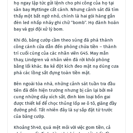
họ ngay lập tức gửi lệnh cho phi công của họ tại
sân bay Myttinge cất cánh. Nhưng cảnh sát đã tìm
thấy một bất ngờ nhỏ, chính là hai gói hàng gắn
đèn led nhấp nháy ghi chữ “bomb”. Họ đành hoãn
bay và gọi đội xử lý bom.
Khi đó, băng cướp cầm theo súng đã phá thành
công cánh cửa dẫn đến phòng chứa tiền – thành
trì cuối cùng của các nhân viên G4S. May mắn
thay, Lindgren và nhân viên đã rời khỏi phòng
bằng lối khác. Ba kẻ đột kích đeo mặt nạ dùng cưa
phá các lồng sắt đựng toàn tiền mặt.
Bên ngoài tòa nhà, những cảnh sát tuần tra đầu
tiên đã đến hiện trường nhưng bị cản lại bởi mê
cung những dây xích sắt, đinh kim loại bốn gai
được thiết kế để chọc thủng lốp xe ô tô, giăng đầy
đường phố. Tất nhiên đây là sự sắp đặt từ trước
của băng cướp.
Khoảng 5h40, quá mệt mỏi với việc gom tiền, cả