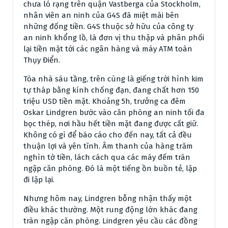
chưa ló rạng trên quận Vastberga của Stockholm,
nhân viên an ninh của G4S đã miệt mài bên
những đống tiền. G4S thuộc sở hữu của công ty
an ninh khổng lồ, là đơn vị thu thập và phân phối
lại tiền mặt tới các ngân hàng và máy ATM toàn
Thụy Điển.
Tòa nhà sáu tầng, trên cùng là giếng trời hình kim
tự tháp bằng kính chống đạn, đang chất hơn 150
triệu USD tiền mặt. Khoảng 5h, trưởng ca đêm
Oskar Lindgren bước vào căn phòng an ninh tối đa
bọc thép, nơi hầu hết tiền mặt đang được cất giữ.
Không có gì để báo cáo cho đến nay, tất cả đều
thuận lợi và yên tĩnh. Âm thanh của hàng trăm
nghìn tờ tiền, lách cách qua các máy đếm tràn
ngập căn phòng. Đó là một tiếng ồn buồn tẻ, lặp
đi lặp lại.
Nhưng hôm nay, Lindgren bỗng nhận thấy một
điều khác thường. Một rung động lớn khác đang
tràn ngập căn phòng. Lindgren yêu cầu các đồng