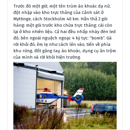
Trước đó một giờ, một tên trùm áo khoác dạ nữ,
đột nhập vào kho trực thăng của Cảnh sát ở
Myttinge, cách Stockholm 40 km. Hắn thả 2 gói
hàng: một gói trước kho chứa trực thăng; cái còn
lại ở kho nhiên liệu. Cả hai đều nhấp nháy đèn led
đỏ, bên ngoài nguệch ngoạc 4 ký tực: “bomb”. Gã
rời khỏi đó, êm lẹ như cách lẻn vào, tiến về phía
khu rừng, đốt găng tay, áo khoác, dụng cụ ăn trộm
của mình và rời khỏi hiện trường.