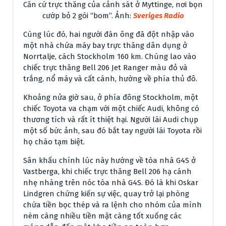
Căn cứ trực thăng của cảnh sát ở Myttinge, nơi bọn
cướp bỏ 2 gói “bom”. Ảnh:
Sveriges Radio
Cùng lúc đó, hai người đàn ông đã đột nhập vào
một nhà chứa máy bay trực thăng dân dụng ở
Norrtalje, cách Stockholm 160 km. Chúng lao vào
chiếc trực thăng Bell 206 Jet Ranger màu đỏ và
trắng, nổ máy và cất cánh, hướng về phía thủ đô.
Khoảng nửa giờ sau, ở phía đông Stockholm, một
chiếc Toyota va chạm với một chiếc Audi, không có
thương tích và rất ít thiệt hại. Người lái Audi chụp
một số bức ảnh, sau đó bắt tay người lái Toyota rồi
họ chào tạm biệt.
Sân khấu chính lúc này hướng về tòa nhà G4S ở
Vastberga, khi chiếc trực thăng Bell 206 hạ cánh
nhẹ nhàng trên nóc tòa nhà G4S. Đó là khi Oskar
Lindgren chứng kiến sự việc, quay trở lại phòng
chứa tiền bọc thép và ra lệnh cho nhóm của mình
ném càng nhiều tiền mặt càng tốt xuống các