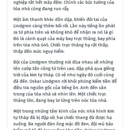
nghiệp tắt hết máy đếm. Chính các bức tường của
tòa nhà cũng đang run rẩy.
Một âm thanh khác dồn dập, khiến đôi tai của
Lindgren càng thêm bối rối. Lần này tiếng ồn phát
ra từ phía trên và không khó để nhận ra nó là gì.
Đó là cánh quạt của máy bay trực thăng, bay phía
trên tòa nhà G4S. Chiếc trực thăng hạ rất thấp,
thấp đến mức nguy hiểm.
Đội của Lindgren thường nói đùa nhau về những
tên cướp tấn công từ trên cao, đập phá qua giếng
trời của kim tự tháp. Có vẻ như ngày đó cuối cùng
đã đến. Oskar Lindgren rời khỏi phòng kiểm tiền để
điều tra nguồn gốc của tiếng ồn. Anh đến sân
trong của tòa nhà và nhìn lên. Một chiếc trực
thăng lớn, đang bay lơ lửng trên nóc tòa nhà.
Một trong những tấm kính của nóc nhà hình kim
tự tháp đã bị đập vỡ, hai chiếc thang đã được hạ
xuống. Ba người đàn ông mặc đồ đen, đội mũ bảo