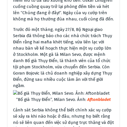
hiểm mô tô đã lao xuống kho tiền. Oskar Lindgren
cuống cuồng quay trở lại phòng đếm tiền và hét
lên “Chúng đang ở đây!”. Ngày của vụ cướp trên
không mà họ thường đùa nhau, cuối cùng đã đến.
Trước đó một tháng, ngày 27/8, Bộ Ngoại giao
Serbia đã thông báo cho các nhà chức trách Thụy
Điển rằng hai mafia khét tiếng, vừa liên lạc với
nhau bàn về kế hoạch thực hiện một vụ cướp lớn
ở Stockholm. Một gã là Milan Sevo, được mệnh
danh Bố già Thụy Điển, là thành viên của tổ chức
tội phạm Stockholm, vừa chuyển đến Serbia. Còn
Goran Bojovic là chủ doanh nghiệp xây dựng Thụy
Điển, đứng sau nhiều cuộc làm ăn với thế giới
ngầm.
“Bố già Thụy Điển”, Milan Sevo. Ảnh:
Aftonbladet
Cảnh sát Serbia không thể biết chính xác vụ cướp
sẽ xảy ra khi nào hoặc ở đâu, nhưng họ biết rằng
nó sẽ liên quan đến việc sử dụng trực thăng và đột