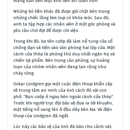
máng dẫn đến một kho tiền an toàn hơn.
Những bó tiền khác đã được giữ chặt bên trong
những chiếc lồng kim loại có khóa móc. Sau đó,
anh ta tập hợp các nhân viên ở một góc phòng và
yêu cầu chờ đợi để được chi viện.
Trong khi đó, ba tên cướp đã làm nổ tung cửa sổ
chống đạn và tiến vào văn phòng hai lớp cửa. Một
cánh cửa thép là phòng thủ duy nhất ngăn họ và
chiến lợi phẩm. Bên trong căn phòng, sự hoảng
loạn của nhóm nhân viên đang lan rộng như
cháy rừng.
Oskar Lindgren gọi một cuộc điện thoại khẩn cấp
về trung tâm an ninh của G4S cách đó vài con
phố. “Bọn cướp ở ngay bên ngoài cánh cửa thép”.
Trước khi người trực đội bảo vệ đưa ra lời khuyên,
một tiếng nổ vang lên ở đầu dây bên kia. Và điện
thoại của Lindgren đã ngắt.
Lúc này các bảo vệ của G4S đã báo cho cảnh sát,