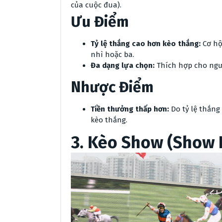
của cuộc đua).
Ưu Điểm
Tỷ lệ thắng cao hơn kèo thắng:
Cơ hộ
nhì hoặc ba.
Đa dạng lựa chọn:
Thích hợp cho ngườ
Nhược Điểm
Tiền thưởng thấp hơn:
Do tỷ lệ thắng
kèo thắng.
3. Kèo Show (Show 