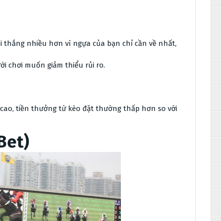
i thắng nhiều hơn vì ngựa của bạn chỉ cần về nhất,
i chơi muốn giảm thiểu rủi ro.
 cao, tiền thưởng từ kèo đặt thường thấp hơn so với
Bet)