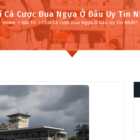
i Cá Cược Đua Ngựa Ở Đâu Uy Tín N
Home
>
Giải Trí
>
Chơi Cá Cược Đua Ngựa Ở Đâu Uy Tín Nhất?