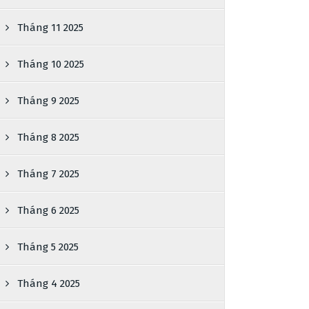
Tháng 11 2025
Tháng 10 2025
Tháng 9 2025
Tháng 8 2025
Tháng 7 2025
Tháng 6 2025
Tháng 5 2025
Tháng 4 2025