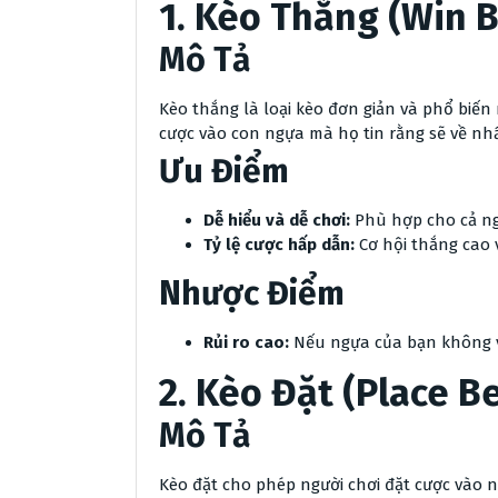
1. Kèo Thắng (Win B
Mô Tả
Kèo thắng là loại kèo đơn giản và phổ biến
cược vào con ngựa mà họ tin rằng sẽ về nh
Ưu Điểm
Dễ hiểu và dễ chơi:
Phù hợp cho cả ngư
Tỷ lệ cược hấp dẫn:
Cơ hội thắng cao 
Nhược Điểm
Rủi ro cao:
Nếu ngựa của bạn không về
2. Kèo Đặt (Place Be
Mô Tả
Kèo đặt cho phép người chơi đặt cược vào n