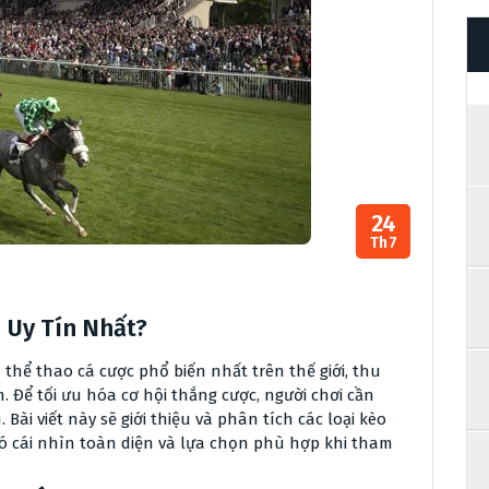
24
Th7
 Uy Tín Nhất?
hể thao cá cược phổ biến nhất trên thế giới, thu
. Để tối ưu hóa cơ hội thắng cược, người chơi cần
Bài viết này sẽ giới thiệu và phân tích các loại kèo
ó cái nhìn toàn diện và lựa chọn phù hợp khi tham