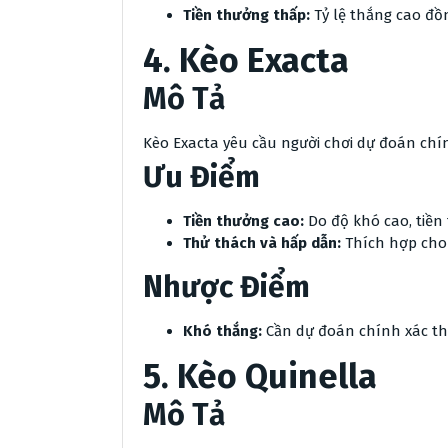
Tiền thưởng thấp:
Tỷ lệ thắng cao đồn
4. Kèo Exacta
Mô Tả
Kèo Exacta yêu cầu người chơi dự đoán chí
Ưu Điểm
Tiền thưởng cao:
Do độ khó cao, tiền
Thử thách và hấp dẫn:
Thích hợp cho 
Nhược Điểm
Khó thắng:
Cần dự đoán chính xác thứ
5. Kèo Quinella
Mô Tả