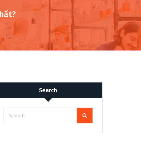
hất?
Search