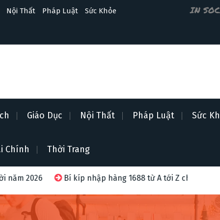
IN SO
Nội Thất
Pháp Luật
Sức Khỏe
ịch
Giáo Dục
Nội Thất
Pháp Luật
Sức K
i Chính
Thời Trang
Bí kíp nhập hàng 1688 từ A tới Z cho người mới tập tành kin