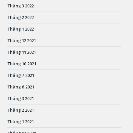
Tháng 3 2022
Tháng 2 2022
Tháng 1 2022
Tháng 12 2021
Tháng 11 2021
Tháng 10 2021
Tháng 7 2021
Tháng 6 2021
Tháng 3 2021
Tháng 2 2021
Tháng 1 2021