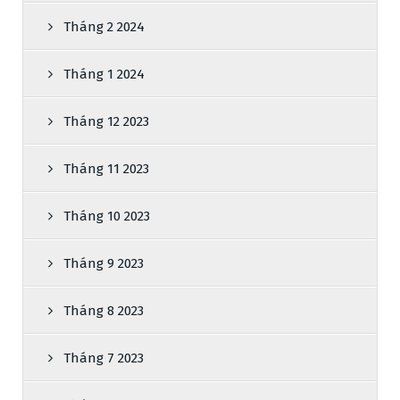
Tháng 2 2024
Tháng 1 2024
Tháng 12 2023
Tháng 11 2023
Tháng 10 2023
Tháng 9 2023
Tháng 8 2023
Tháng 7 2023