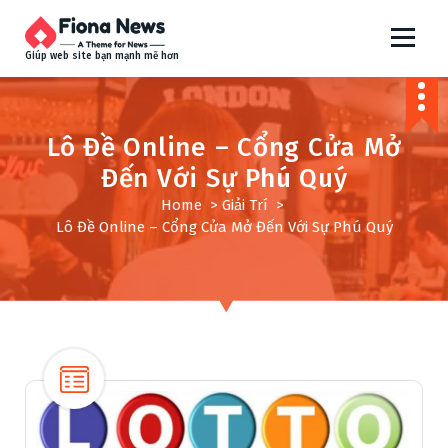
S
k
i
Giúp web site bạn mạnh mẽ hơn
p
t
o
Lô Đề Online – Cổng Cửa Mở
c
o
Đến Với Sự Phú Quý
n
Home
>
Giải Trí
>
t
Lô Đề Online – Cổng Cửa Mở Đến Với Sự Phú Quý
e
n
t