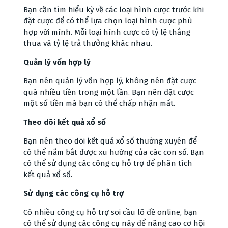
Bạn cần tìm hiểu kỹ về các loại hình cược trước khi
đặt cược để có thể lựa chọn loại hình cược phù
hợp với mình. Mỗi loại hình cược có tỷ lệ thắng
thua và tỷ lệ trả thưởng khác nhau.
Quản lý vốn hợp lý
Bạn nên quản lý vốn hợp lý, không nên đặt cược
quá nhiều tiền trong một lần. Bạn nên đặt cược
một số tiền mà bạn có thể chấp nhận mất.
Theo dõi kết quả xổ số
Bạn nên theo dõi kết quả xổ số thường xuyên để
có thể nắm bắt được xu hướng của các con số. Bạn
có thể sử dụng các công cụ hỗ trợ để phân tích
kết quả xổ số.
Sử dụng các công cụ hỗ trợ
Có nhiều công cụ hỗ trợ soi cầu lô đề online, bạn
có thể sử dụng các công cụ này để nâng cao cơ hội