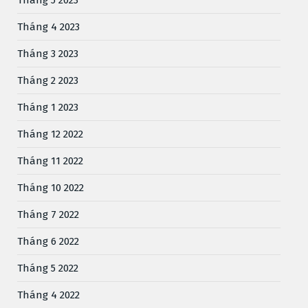
Tháng 4 2023
Tháng 3 2023
Tháng 2 2023
Tháng 1 2023
Tháng 12 2022
Tháng 11 2022
Tháng 10 2022
Tháng 7 2022
Tháng 6 2022
Tháng 5 2022
Tháng 4 2022