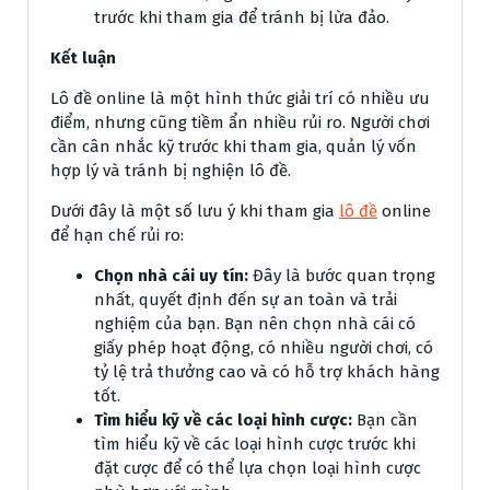
trước khi tham gia để tránh bị lừa đảo.
Kết luận
Lô đề online là một hình thức giải trí có nhiều ưu
điểm, nhưng cũng tiềm ẩn nhiều rủi ro. Người chơi
cần cân nhắc kỹ trước khi tham gia, quản lý vốn
hợp lý và tránh bị nghiện lô đề.
Dưới đây là một số lưu ý khi tham gia
lô đề
online
để hạn chế rủi ro:
Chọn nhà cái uy tín:
Đây là bước quan trọng
nhất, quyết định đến sự an toàn và trải
nghiệm của bạn. Bạn nên chọn nhà cái có
giấy phép hoạt động, có nhiều người chơi, có
tỷ lệ trả thưởng cao và có hỗ trợ khách hàng
tốt.
Tìm hiểu kỹ về các loại hình cược:
Bạn cần
tìm hiểu kỹ về các loại hình cược trước khi
đặt cược để có thể lựa chọn loại hình cược