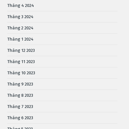
Tháng 4 2024
Tháng 3 2024
Tháng 2 2024
Tháng 1 2024
Tháng 12 2023
Tháng 11 2023
Tháng 10 2023
Tháng 9 2023
Tháng 8 2023
Tháng 7 2023
Tháng 6 2023
Tháng 5 2023