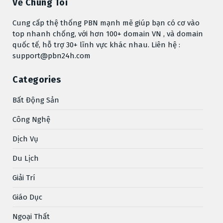
Về Chúng Tôi
Cung cấp thệ thống PBN mạnh mẽ giúp bạn có cơ vào
top nhanh chống, với hơn 100+ domain VN , và domain
quốc tế, hỗ trợ 30+ lĩnh vực khác nhau. Liên hệ :
support@pbn24h.com
Categories
Bất Động Sản
Công Nghệ
Dịch Vụ
Du Lịch
Giải Trí
Giáo Dục
Ngoại Thất