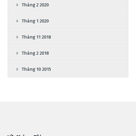
Tháng 2 2020
Tháng 1 2020
Tháng 11 2018
Tháng 2 2018
Tháng 10 2015