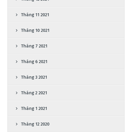
Tháng 11 2021
Tháng 10 2021
Tháng 7 2021
Tháng 6 2021
Tháng 3 2021
Tháng 2 2021
Tháng 1 2021
Tháng 12 2020