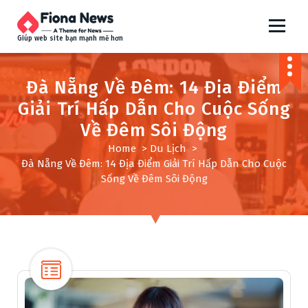
S
k
i
Giúp web site bạn mạnh mẽ hơn
p
t
o
Đà Nẵng Về Đêm: 14 Địa Điểm
c
Giải Trí Hấp Dẫn Cho Cuộc Sống
o
Về Đêm Sôi Động
n
t
Home
>
Du Lịch
>
e
Đà Nẵng Về Đêm: 14 Địa Điểm Giải Trí Hấp Dẫn Cho Cuộc
n
Sống Về Đêm Sôi Động
t