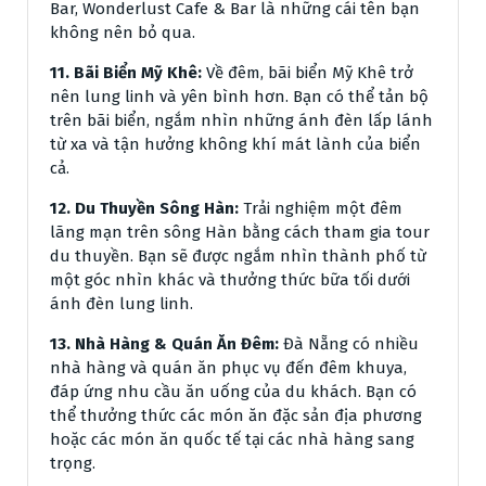
Bar, Wonderlust Cafe & Bar là những cái tên bạn
không nên bỏ qua.
11. Bãi Biển Mỹ Khê:
Về đêm, bãi biển Mỹ Khê trở
nên lung linh và yên bình hơn. Bạn có thể tản bộ
trên bãi biển, ngắm nhìn những ánh đèn lấp lánh
từ xa và tận hưởng không khí mát lành của biển
cả.
12. Du Thuyền Sông Hàn:
Trải nghiệm một đêm
lãng mạn trên sông Hàn bằng cách tham gia tour
du thuyền. Bạn sẽ được ngắm nhìn thành phố từ
một góc nhìn khác và thưởng thức bữa tối dưới
ánh đèn lung linh.
13. Nhà Hàng & Quán Ăn Đêm:
Đà Nẵng có nhiều
nhà hàng và quán ăn phục vụ đến đêm khuya,
đáp ứng nhu cầu ăn uống của du khách. Bạn có
thể thưởng thức các món ăn đặc sản địa phương
hoặc các món ăn quốc tế tại các nhà hàng sang
trọng.