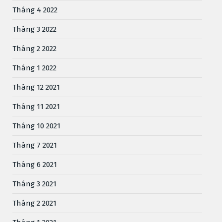
Tháng 4 2022
Tháng 3 2022
Tháng 2 2022
Tháng 1 2022
Tháng 12 2021
Tháng 11 2021
Tháng 10 2021
Tháng 7 2021
Tháng 6 2021
Tháng 3 2021
Tháng 2 2021