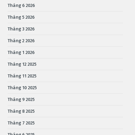
Tháng 6 2026
Tháng 5 2026
Tháng 3 2026
Tháng 2 2026
Tháng 1 2026
Tháng 12 2025
Tháng 11 2025
Tháng 10 2025
Tháng 9 2025
Tháng 8 2025
Tháng 7 2025
Tháng 6 2025