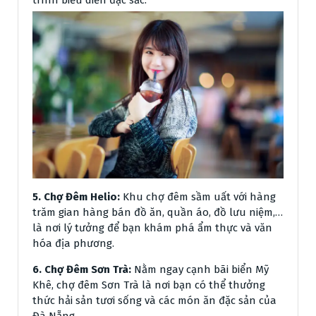
trình biểu diễn đặc sắc.
5. Chợ Đêm Helio:
Khu chợ đêm sầm uất với hàng
trăm gian hàng bán đồ ăn, quần áo, đồ lưu niệm,…
là nơi lý tưởng để bạn khám phá ẩm thực và văn
hóa địa phương.
6. Chợ Đêm Sơn Trà:
Nằm ngay cạnh bãi biển Mỹ
Khê, chợ đêm Sơn Trà là nơi bạn có thể thưởng
thức hải sản tươi sống và các món ăn đặc sản của