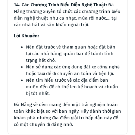
14. Các Chương Trình Biểu Diễn Nghệ Thuật:
Đà
Nẵng thường xuyên tổ chức các chương trình biểu
diễn nghệ thuật như ca nhạc, múa rối nước,… tại
các nhà hát và sân khấu ngoài trời.
Lời Khuyên:
Nên đặt trước vé tham quan hoặc đặt bàn
tại các nhà hàng, quán bar để tránh tình
trạng hết chỗ.
Nên sử dụng các ứng dụng đặt xe công nghệ
hoặc taxi để di chuyển an toàn và tiện lợi.
Nên tìm hiểu trước về các địa điểm bạn
muốn đến để có thể lên kế hoạch và chuẩn
bị tốt nhất.
Đà Nẵng về đêm mang đến một trải nghiệm hoàn
toàn khác biệt so với ban ngày. Hãy dành thời gian
khám phá những địa điểm giải trí hấp dẫn này để
có một chuyến đi đáng nhớ.