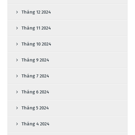
Tháng 12 2024
Tháng 11 2024
Tháng 10 2024
Tháng 9 2024
Tháng 7 2024
Tháng 6 2024
Tháng 5 2024
Tháng 4 2024