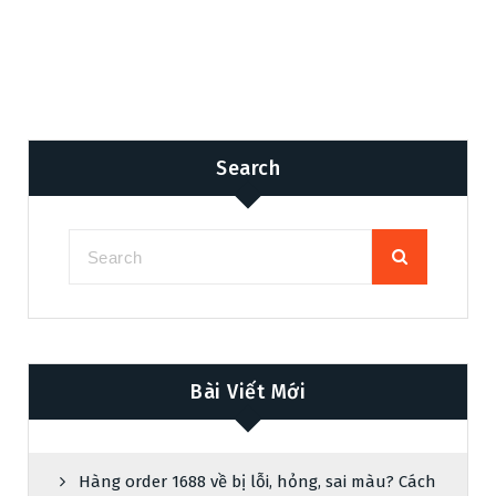
Search
Bài Viết Mới
Hàng order 1688 về bị lỗi, hỏng, sai màu? Cách