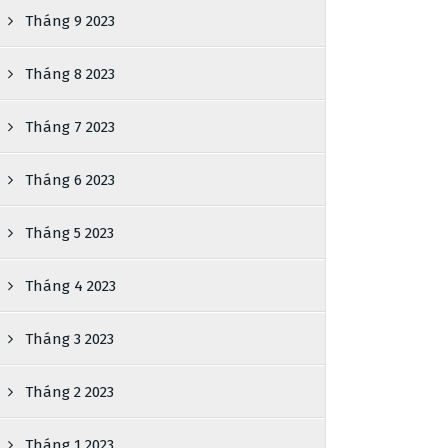
Tháng 9 2023
Tháng 8 2023
Tháng 7 2023
Tháng 6 2023
Tháng 5 2023
Tháng 4 2023
Tháng 3 2023
Tháng 2 2023
Tháng 1 2023