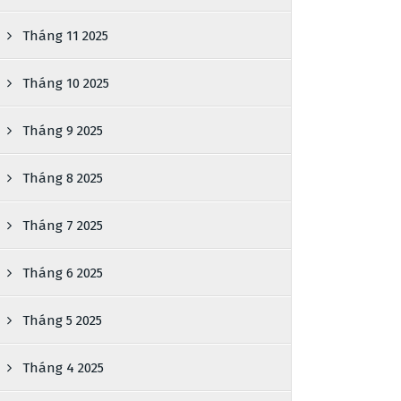
Tháng 11 2025
Tháng 10 2025
Tháng 9 2025
Tháng 8 2025
Tháng 7 2025
Tháng 6 2025
Tháng 5 2025
Tháng 4 2025