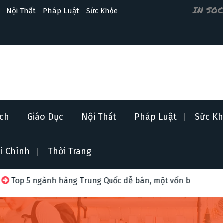
IN SO
Nội Thất
Pháp Luật
Sức Khỏe
ịch
Giáo Dục
Nội Thất
Pháp Luật
Sức K
i Chính
Thời Trang
hàng Trung Quốc dễ bán, một vốn bốn lời năm 2026
Bí 