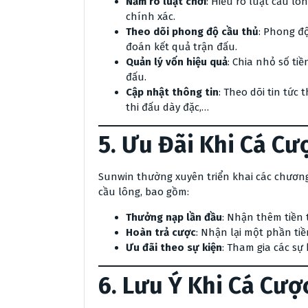
Nắm rõ luật chơi
: Hiểu rõ luật cầu lô
chính xác.
Theo dõi phong độ cầu thủ
: Phong độ
đoán kết quả trận đấu.
Quản lý vốn hiệu quả
: Chia nhỏ số ti
đấu.
Cập nhật thông tin
: Theo dõi tin tức
thi đấu dày đặc,…
5. Ưu Đãi Khi Cá Cư
Sunwin thường xuyên triển khai các chương
cầu lông, bao gồm:
Thưởng nạp lần đầu
: Nhận thêm tiền 
Hoàn trả cược
: Nhận lại một phần ti
Ưu đãi theo sự kiện
: Tham gia các sự
6. Lưu Ý Khi Cá Cượ