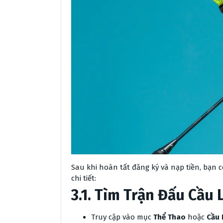
Sau khi hoàn tất đăng ký và nạp tiền, bạn c
chi tiết:
3.1. Tìm Trận Đấu Cầu
Truy cập vào mục
Thể Thao
hoặc
Cầu 