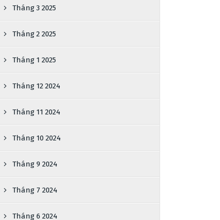
Tháng 3 2025
Tháng 2 2025
Tháng 1 2025
Tháng 12 2024
Tháng 11 2024
Tháng 10 2024
Tháng 9 2024
Tháng 7 2024
Tháng 6 2024