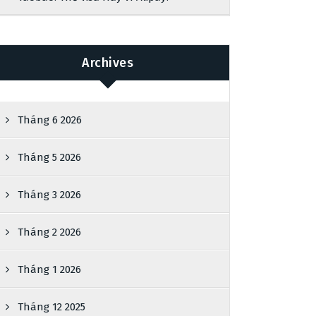
Archives
Tháng 6 2026
Tháng 5 2026
Tháng 3 2026
Tháng 2 2026
Tháng 1 2026
Tháng 12 2025