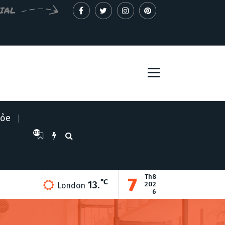
CIAL
hỏe
123
6
Th8
7
nhập hàng 1688 từ A tới Z cho người mới tập tành kinh doanh
℃
13.
202
London
6