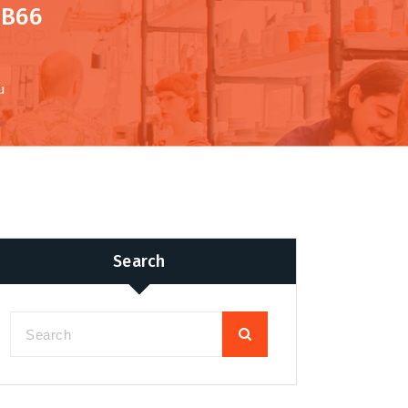
MB66
u
Search