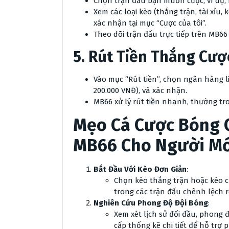
Chọn trận đấu bạn muốn cược, ví dụ, B
Xem các loại kèo (thắng trận, tài xỉu,
xác nhận tại mục “Cược của tôi”.
Theo dõi trận đấu trực tiếp trên MB66 
5. Rút Tiền Thắng Cượ
Vào mục “Rút tiền”, chọn ngân hàng li
200.000 VNĐ), và xác nhận.
MB66 xử lý rút tiền nhanh, thường tr
Mẹo Cá Cược Bóng 
MB66 Cho Người M
Bắt Đầu Với Kèo Đơn Giản
:
Chọn kèo thắng trận hoặc kèo ch
trong các trận đấu chênh lệch r
Nghiên Cứu Phong Độ Đội Bóng
:
Xem xét lịch sử đối đầu, phong đ
cấp thống kê chi tiết để hỗ trợ 