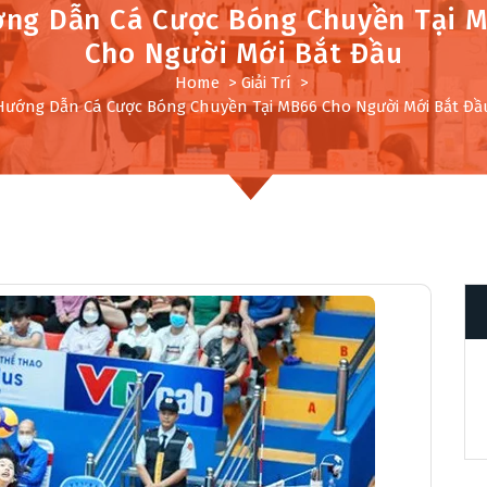
ng Dẫn Cá Cược Bóng Chuyền Tại 
Cho Người Mới Bắt Đầu
Home
>
Giải Trí
>
Hướng Dẫn Cá Cược Bóng Chuyền Tại MB66 Cho Người Mới Bắt Đầ