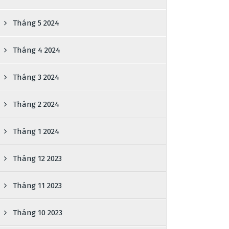
Tháng 5 2024
Tháng 4 2024
Tháng 3 2024
Tháng 2 2024
Tháng 1 2024
Tháng 12 2023
Tháng 11 2023
Tháng 10 2023