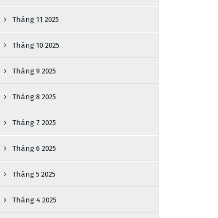
Tháng 11 2025
Tháng 10 2025
Tháng 9 2025
Tháng 8 2025
Tháng 7 2025
Tháng 6 2025
Tháng 5 2025
Tháng 4 2025