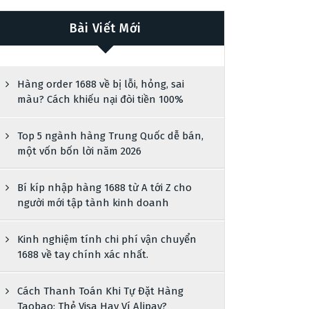
Bài Viết Mới
Hàng order 1688 về bị lỗi, hỏng, sai
màu? Cách khiếu nại đòi tiền 100%
Top 5 ngành hàng Trung Quốc dễ bán,
một vốn bốn lời năm 2026
Bí kíp nhập hàng 1688 từ A tới Z cho
người mới tập tành kinh doanh
Kinh nghiệm tính chi phí vận chuyển
1688 về tay chính xác nhất.
Cách Thanh Toán Khi Tự Đặt Hàng
Taobao: Thẻ Visa Hay Ví Alipay?