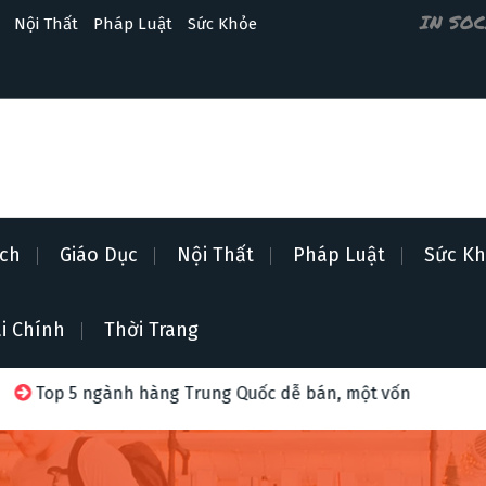
IN SO
Nội Thất
Pháp Luật
Sức Khỏe
ịch
Giáo Dục
Nội Thất
Pháp Luật
Sức K
i Chính
Thời Trang
àng Trung Quốc dễ bán, một vốn bốn lời năm 2026
Bí k