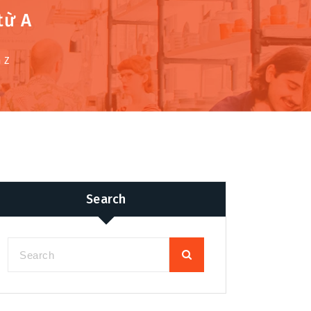
từ A
 Z
Search