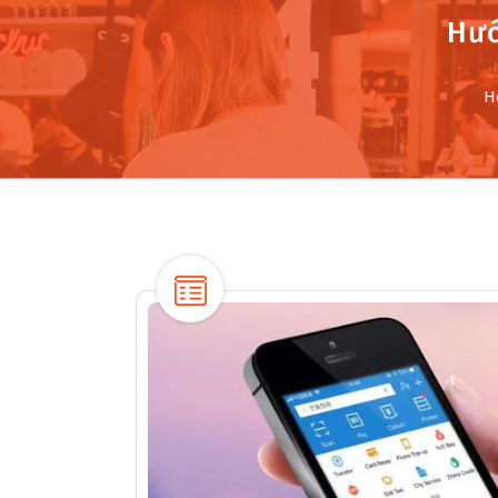
Hướ
H