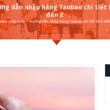
ng dẫn nhập hàng Taobao chi tiết 
đến Z
ome
>
Dịch Vụ
>
Hướng dẫn nhập hàng Taobao chi tiết từ A đến