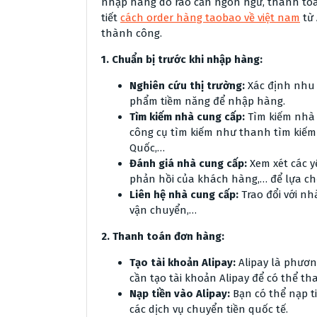
nhập hàng do rào cản ngôn ngữ, thanh toán
tiết
cách order hàng taobao về việt nam
từ 
thành công.
1. Chuẩn bị trước khi nhập hàng:
Nghiên cứu thị trường:
Xác định nhu 
phẩm tiềm năng để nhập hàng.
Tìm kiếm nhà cung cấp:
Tìm kiếm nhà 
công cụ tìm kiếm như thanh tìm kiếm
Quốc,…
Đánh giá nhà cung cấp:
Xem xét các yế
phản hồi của khách hàng,… để lựa ch
Liên hệ nhà cung cấp:
Trao đổi với nh
vận chuyển,…
2. Thanh toán đơn hàng:
Tạo tài khoản Alipay:
Alipay là phươn
cần tạo tài khoản Alipay để có thể t
Nạp tiền vào Alipay:
Bạn có thể nạp t
các dịch vụ chuyển tiền quốc tế.