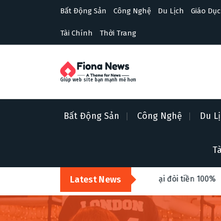
S
Bất Động Sản
Công Nghệ
Du Lịch
Giáo Dục
k
i
Tài Chính
Thời Trang
p
t
o
c
o
Giúp web site bạn mạnh mẽ hơn
n
t
e
Bất Động Sản
Công Nghệ
Du L
n
t
Tà
ng, sai màu? Cách khiếu nại đòi tiền 100%
Latest News
Top 5 ngành h