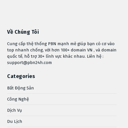
Về Chúng Tôi
Cung cấp thệ thống PBN mạnh mẽ giúp bạn có cơ vào
top nhanh chống, với hơn 100+ domain VN , và domain
quốc tế, hỗ trợ 30+ lĩnh vực khác nhau. Liên hệ :
support@pbn24h.com
Categories
Bất Động Sản
Công Nghệ
Dịch Vụ
Du Lịch