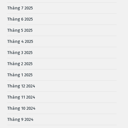
Tháng 7 2025
Tháng 6 2025
Tháng 5 2025
Tháng 4 2025
Tháng 3 2025
Tháng 2 2025
Tháng 1 2025
Tháng 12 2024
Tháng 11 2024
Tháng 10 2024
Tháng 9 2024