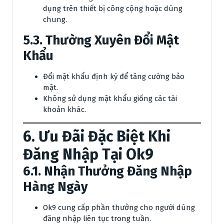
dụng trên thiết bị công cộng hoặc dùng
chung.
5.3. Thường Xuyên Đổi Mật
Khẩu
Đổi mật khẩu định kỳ để tăng cường bảo
mật.
Không sử dụng mật khẩu giống các tài
khoản khác.
6. Ưu Đãi Đặc Biệt Khi
Đăng Nhập Tại Ok9
6.1. Nhận Thưởng Đăng Nhập
Hàng Ngày
Ok9 cung cấp phần thưởng cho người dùng
đăng nhập liên tục trong tuần.