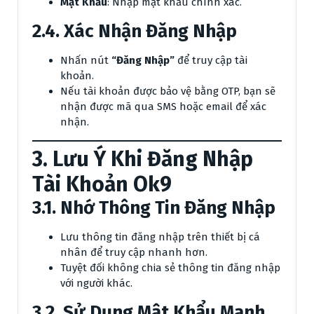
Mật Khẩu
: Nhập mật khẩu chính xác.
2.4. Xác Nhận Đăng Nhập
Nhấn nút
“Đăng Nhập”
để truy cập tài
khoản.
Nếu tài khoản được bảo vệ bằng OTP, bạn sẽ
nhận được mã qua SMS hoặc email để xác
nhận.
3. Lưu Ý Khi Đăng Nhập
Tài Khoản Ok9
3.1. Nhớ Thông Tin Đăng Nhập
Lưu thông tin đăng nhập trên thiết bị cá
nhân để truy cập nhanh hơn.
Tuyệt đối không chia sẻ thông tin đăng nhập
với người khác.
3.2. Sử Dụng Mật Khẩu Mạnh