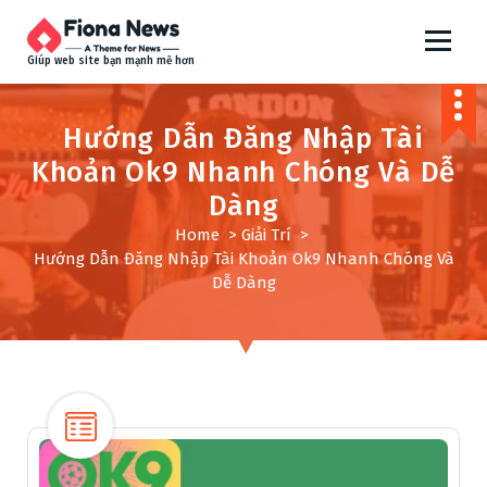
S
k
i
Giúp web site bạn mạnh mẽ hơn
p
t
o
Hướng Dẫn Đăng Nhập Tài
c
Khoản Ok9 Nhanh Chóng Và Dễ
o
Dàng
n
t
Home
>
Giải Trí
>
e
Hướng Dẫn Đăng Nhập Tài Khoản Ok9 Nhanh Chóng Và
n
Dễ Dàng
t