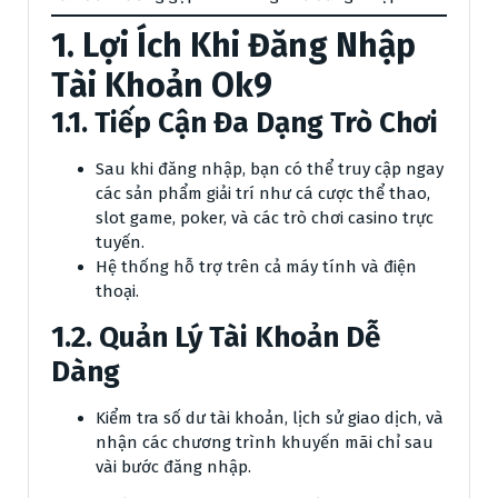
1. Lợi Ích Khi Đăng Nhập
Tài Khoản Ok9
1.1. Tiếp Cận Đa Dạng Trò Chơi
Sau khi đăng nhập, bạn có thể truy cập ngay
các sản phẩm giải trí như cá cược thể thao,
slot game, poker, và các trò chơi casino trực
tuyến.
Hệ thống hỗ trợ trên cả máy tính và điện
thoại.
1.2. Quản Lý Tài Khoản Dễ
Dàng
Kiểm tra số dư tài khoản, lịch sử giao dịch, và
nhận các chương trình khuyến mãi chỉ sau
vài bước đăng nhập.