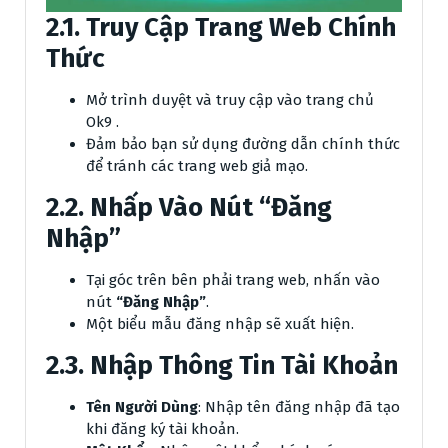
2.1. Truy Cập Trang Web Chính
Thức
Mở trình duyệt và truy cập vào trang chủ
Ok9 .
Đảm bảo bạn sử dụng đường dẫn chính thức
để tránh các trang web giả mạo.
2.2. Nhấp Vào Nút “Đăng
Nhập”
Tại góc trên bên phải trang web, nhấn vào
nút
“Đăng Nhập”
.
Một biểu mẫu đăng nhập sẽ xuất hiện.
2.3. Nhập Thông Tin Tài Khoản
Tên Người Dùng
: Nhập tên đăng nhập đã tạo
khi đăng ký tài khoản.