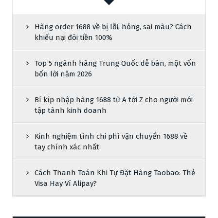
Hàng order 1688 về bị lỗi, hỏng, sai màu? Cách
khiếu nại đòi tiền 100%
Top 5 ngành hàng Trung Quốc dễ bán, một vốn
bốn lời năm 2026
Bí kíp nhập hàng 1688 từ A tới Z cho người mới
tập tành kinh doanh
Kinh nghiệm tính chi phí vận chuyển 1688 về
tay chính xác nhất.
Cách Thanh Toán Khi Tự Đặt Hàng Taobao: Thẻ
Visa Hay Ví Alipay?