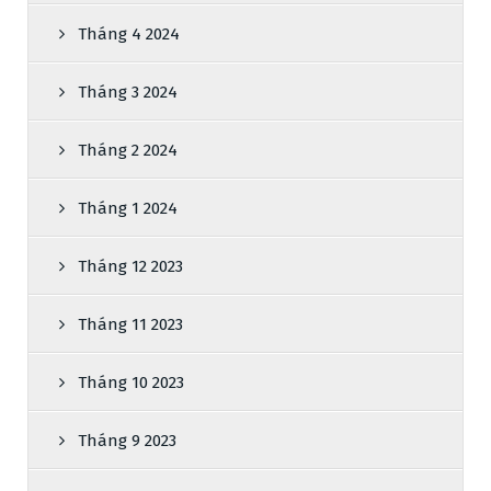
Tháng 4 2024
Tháng 3 2024
Tháng 2 2024
Tháng 1 2024
Tháng 12 2023
Tháng 11 2023
Tháng 10 2023
Tháng 9 2023