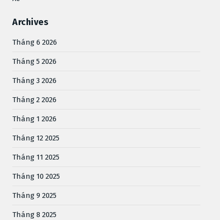
Archives
Tháng 6 2026
Tháng 5 2026
Tháng 3 2026
Tháng 2 2026
Tháng 1 2026
Tháng 12 2025
Tháng 11 2025
Tháng 10 2025
Tháng 9 2025
Tháng 8 2025