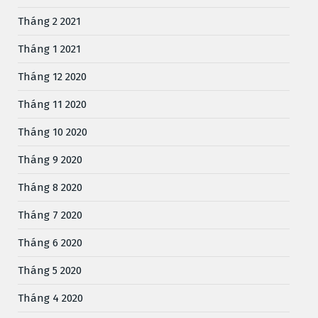
Tháng 2 2021
Tháng 1 2021
Tháng 12 2020
Tháng 11 2020
Tháng 10 2020
Tháng 9 2020
Tháng 8 2020
Tháng 7 2020
Tháng 6 2020
Tháng 5 2020
Tháng 4 2020