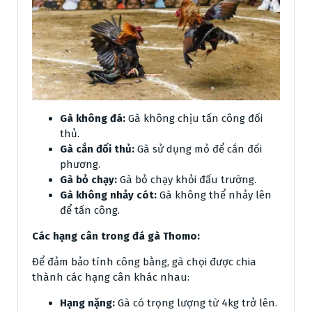
Gà không đá:
Gà không chịu tấn công đối
thủ.
Gà cắn đối thủ:
Gà sử dụng mỏ để cắn đối
phương.
Gà bỏ chạy:
Gà bỏ chạy khỏi đấu trường.
Gà không nhảy cót:
Gà không thể nhảy lên
để tấn công.
Các hạng cân trong đá gà Thomo:
Để đảm bảo tính công bằng, gà chọi được chia
thành các hạng cân khác nhau:
Hạng nặng:
Gà có trọng lượng từ 4kg trở lên.