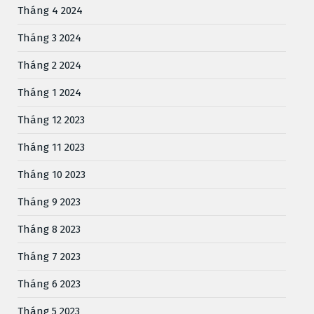
Tháng 4 2024
Tháng 3 2024
Tháng 2 2024
Tháng 1 2024
Tháng 12 2023
Tháng 11 2023
Tháng 10 2023
Tháng 9 2023
Tháng 8 2023
Tháng 7 2023
Tháng 6 2023
Tháng 5 2023