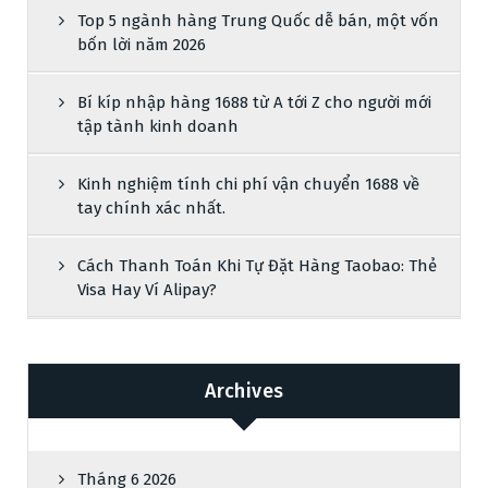
Top 5 ngành hàng Trung Quốc dễ bán, một vốn
bốn lời năm 2026
Bí kíp nhập hàng 1688 từ A tới Z cho người mới
tập tành kinh doanh
Kinh nghiệm tính chi phí vận chuyển 1688 về
tay chính xác nhất.
Cách Thanh Toán Khi Tự Đặt Hàng Taobao: Thẻ
Visa Hay Ví Alipay?
Archives
Tháng 6 2026