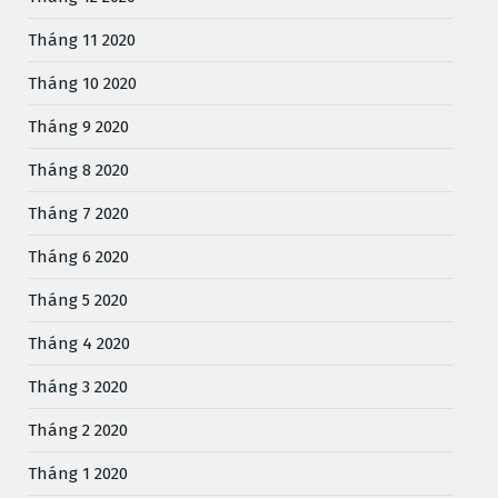
Tháng 11 2020
Tháng 10 2020
Tháng 9 2020
Tháng 8 2020
Tháng 7 2020
Tháng 6 2020
Tháng 5 2020
Tháng 4 2020
Tháng 3 2020
Tháng 2 2020
Tháng 1 2020