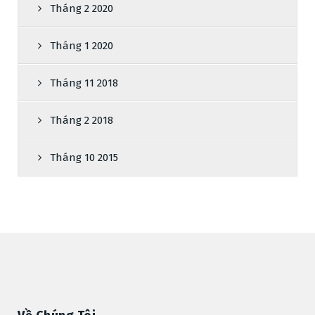
Tháng 2 2020
Tháng 1 2020
Tháng 11 2018
Tháng 2 2018
Tháng 10 2015