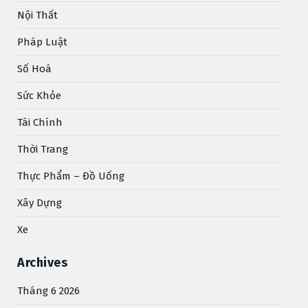
Nội Thất
Pháp Luật
Số Hoá
Sức Khỏe
Tài Chính
Thời Trang
Thực Phẩm – Đồ Uống
Xây Dựng
Xe
Archives
Tháng 6 2026