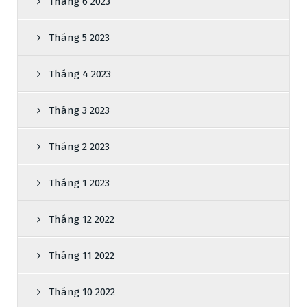
Tháng 6 2023
Tháng 5 2023
Tháng 4 2023
Tháng 3 2023
Tháng 2 2023
Tháng 1 2023
Tháng 12 2022
Tháng 11 2022
Tháng 10 2022