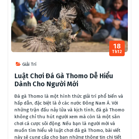
18
Th12
Giải Trí
Luật Chơi Đá Gà Thomo Dễ Hiểu
Dành Cho Người Mới
Đá gà Thomo là một hình thức giải trí phổ biến và
hấp dẫn, đặc biệt là ở các nước Đông Nam Á. Với
những trận đấu nảy lửa và kịch tính, đá gà Thomo
không chỉ thu hút người xem mà còn là một sân
chơi cá cược sôi động. Nếu bạn là người mới và
muốn tìm hiểu về luật chơi đá gà Thomo, bài viết
này sẽ cung cấp cho bạn những thông tin chi tiết