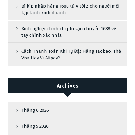
Bí kíp nhập hàng 1688 từ A tới Z cho người mới
tập tành kinh doanh
Kinh nghiệm tính chi phí vận chuyển 1688 về
tay chính xác nhất.
Cách Thanh Toán Khi Tự Đặt Hàng Taobao: Thẻ
Visa Hay Ví Alipay?
Archives
Tháng 6 2026
Tháng 5 2026