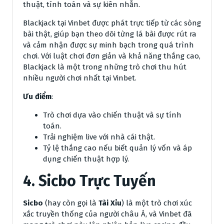
thuật, tính toán và sự kiên nhẫn.
Blackjack tại Vinbet được phát trực tiếp từ các sòng
bài thật, giúp bạn theo dõi từng lá bài được rút ra
và cảm nhận được sự minh bạch trong quá trình
chơi. Với luật chơi đơn giản và khả năng thắng cao,
Blackjack là một trong những trò chơi thu hút
nhiều người chơi nhất tại Vinbet.
Ưu điểm
:
Trò chơi dựa vào chiến thuật và sự tính
toán.
Trải nghiệm live với nhà cái thật.
Tỷ lệ thắng cao nếu biết quản lý vốn và áp
dụng chiến thuật hợp lý.
4.
Sicbo Trực Tuyến
Sicbo
(hay còn gọi là
Tài Xỉu
) là một trò chơi xúc
xắc truyền thống của người châu Á, và Vinbet đã