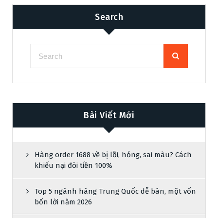
Search
Bài Viết Mới
Hàng order 1688 về bị lỗi, hỏng, sai màu? Cách
khiếu nại đòi tiền 100%
Top 5 ngành hàng Trung Quốc dễ bán, một vốn
bốn lời năm 2026