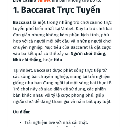
Live Casino
Vinbet
mà bạn không thể bỏ lỡ.
1.
Baccarat Trực Tuyến
Baccarat
là một trong những trò chơi casino trực
tuyến phổ biến nhất tại Vinbet. Đây là trò chơi bài
đơn giản nhưng không kém phần kịch tính, phù
hợp với cả người mới bắt đầu và những người chơi
chuyên nghiệp. Mục tiêu của Baccarat là đặt cược
vào ba kết quả có thể xảy ra:
Người chơi thắng
,
Nhà cái thắng
, hoặc
Hòa
.
Tại Vinbet, Baccarat được phát sóng trực tiếp từ
các sòng bài chuyên nghiệp, mang lại trải nghiệm
giống như bạn đang ngồi tại một sòng bài thực tế.
Trò chơi này có giao diện dễ sử dụng, các phiên
bản khác nhau với tỷ lệ cược phong phú, giúp
người chơi dễ dàng tham gia và nắm bắt quy luật.
Ưu điểm
:
Trải nghiệm live với nhà cái thật.