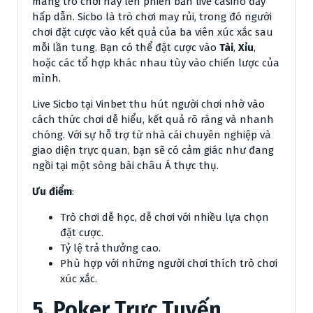
mang trò chơi này lên phiên bản live casino đầy
hấp dẫn. Sicbo là trò chơi may rủi, trong đó người
chơi đặt cược vào kết quả của ba viên xúc xắc sau
mỗi lần tung. Bạn có thể đặt cược vào
Tài
,
Xỉu
,
hoặc các tổ hợp khác nhau tùy vào chiến lược của
mình.
Live Sicbo tại Vinbet thu hút người chơi nhờ vào
cách thức chơi dễ hiểu, kết quả rõ ràng và nhanh
chóng. Với sự hỗ trợ từ nhà cái chuyên nghiệp và
giao diện trực quan, bạn sẽ có cảm giác như đang
ngồi tại một sòng bài châu Á thực thụ.
Ưu điểm
:
Trò chơi dễ học, dễ chơi với nhiều lựa chọn
đặt cược.
Tỷ lệ trả thưởng cao.
Phù hợp với những người chơi thích trò chơi
xúc xắc.
5.
Poker Trực Tuyến