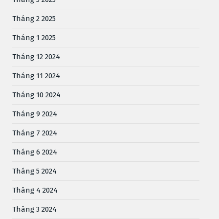
Tháng 2 2025
Tháng 1 2025
Tháng 12 2024
Tháng 11 2024
Tháng 10 2024
Tháng 9 2024
Tháng 7 2024
Tháng 6 2024
Tháng 5 2024
Tháng 4 2024
Tháng 3 2024