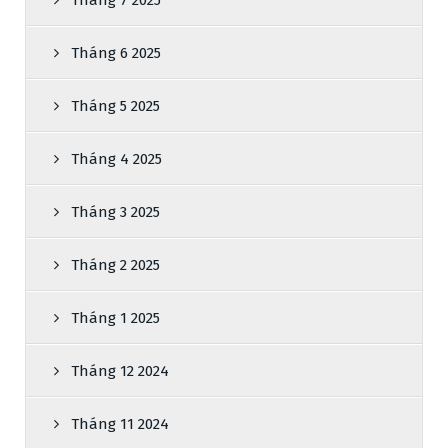
Tháng 7 2025
Tháng 6 2025
Tháng 5 2025
Tháng 4 2025
Tháng 3 2025
Tháng 2 2025
Tháng 1 2025
Tháng 12 2024
Tháng 11 2024