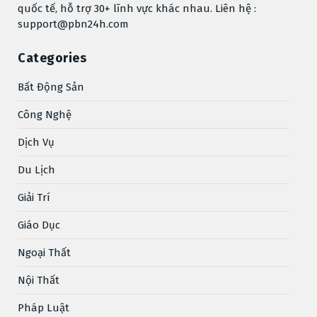
quốc tế, hỗ trợ 30+ lĩnh vực khác nhau. Liên hệ :
support@pbn24h.com
Categories
Bất Động Sản
Công Nghệ
Dịch Vụ
Du Lịch
Giải Trí
Giáo Dục
Ngoại Thất
Nội Thất
Pháp Luật