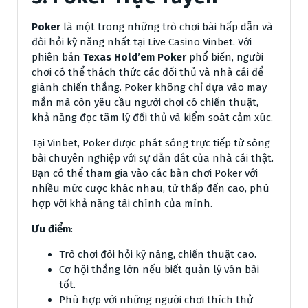
Poker
là một trong những trò chơi bài hấp dẫn và
đòi hỏi kỹ năng nhất tại Live Casino Vinbet. Với
phiên bản
Texas Hold’em Poker
phổ biến, người
chơi có thể thách thức các đối thủ và nhà cái để
giành chiến thắng. Poker không chỉ dựa vào may
mắn mà còn yêu cầu người chơi có chiến thuật,
khả năng đọc tâm lý đối thủ và kiểm soát cảm xúc.
Tại Vinbet, Poker được phát sóng trực tiếp từ sòng
bài chuyên nghiệp với sự dẫn dắt của nhà cái thật.
Bạn có thể tham gia vào các bàn chơi Poker với
nhiều mức cược khác nhau, từ thấp đến cao, phù
hợp với khả năng tài chính của mình.
Ưu điểm
:
Trò chơi đòi hỏi kỹ năng, chiến thuật cao.
Cơ hội thắng lớn nếu biết quản lý ván bài
tốt.
Phù hợp với những người chơi thích thử