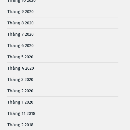
Tháng 10 2020
Tháng 9 2020
Tháng 8 2020
Tháng 7 2020
Tháng 6 2020
Tháng 5 2020
Tháng 4 2020
Tháng 3 2020
Tháng 2 2020
Tháng 1 2020
Tháng 11 2018
Tháng 2 2018