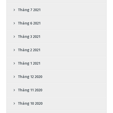
Tháng 7 2021
Tháng 6 2021
Tháng 3 2021
Tháng 2 2021
Tháng 1 2021
Tháng 12 2020
Tháng 11 2020
Tháng 10 2020