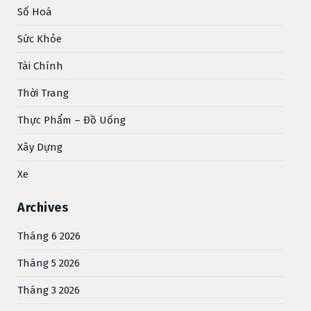
Số Hoá
Sức Khỏe
Tài Chính
Thời Trang
Thực Phẩm – Đồ Uống
Xây Dựng
Xe
Archives
Tháng 6 2026
Tháng 5 2026
Tháng 3 2026