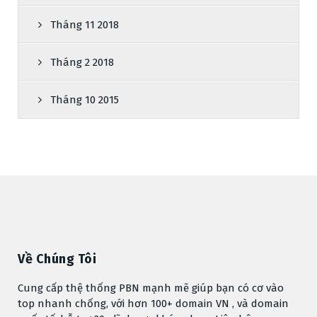
Tháng 11 2018
Tháng 2 2018
Tháng 10 2015
Về Chúng Tôi
Cung cấp thệ thống PBN mạnh mẽ giúp bạn có cơ vào
top nhanh chống, với hơn 100+ domain VN , và domain