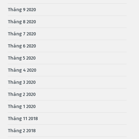
Tháng 9 2020
Tháng 8 2020
Tháng 7 2020
Tháng 6 2020
Tháng 5 2020
Tháng 4 2020
Tháng 3 2020
Tháng 2 2020
Tháng 1 2020
Tháng 11 2018
Tháng 2 2018