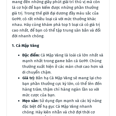
mang đến những giây phút giải trí thú vị mà còn
là cơ hội để bạn kiếm được những phần thưởng
giá trị. Trong thế giới đại dương đầy màu sắc của
Go99, có rất nhiều loại cá với mức thưởng khác
nhau. Hãy cùng khám phá top 5 loại cá có giá trị
cao nhất, để bạn có thể tập trung săn bắn và đổi
đời nhanh chóng.
1. Cá Mập Vàng
Đặc điểm:
Cá Mập Vàng là loài cá lớn nhất và
mạnh nhất trong game bắn cá Go99. Chúng
thường xuất hiện ở các màn chơi cao hơn và
di chuyển chậm.
Giá trị:
Bắn hạ Cá Mập Vàng sẽ mang lại cho
bạn phần thưởng cực kỳ lớn, có thể lên đến
hàng trăm, thậm chí hàng ngàn lần so với
mức cược của bạn.
Mẹo săn:
Sử dụng đạn mạnh và các kỹ năng
đặc biệt để hạ gục Cá Mập Vàng nhanh
chóng. Hãy kiên nhẫn và chờ đợi thời cơ