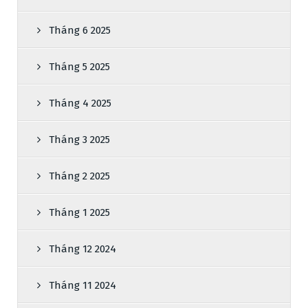
Tháng 6 2025
Tháng 5 2025
Tháng 4 2025
Tháng 3 2025
Tháng 2 2025
Tháng 1 2025
Tháng 12 2024
Tháng 11 2024