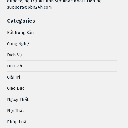
quốc tế, hỗ trợ 30+ lĩnh vực khác nhau. Liên hệ :
support@pbn24h.com
Categories
Bất Động Sản
Công Nghệ
Dịch Vụ
Du Lịch
Giải Trí
Giáo Dục
Ngoại Thất
Nội Thất
Pháp Luật