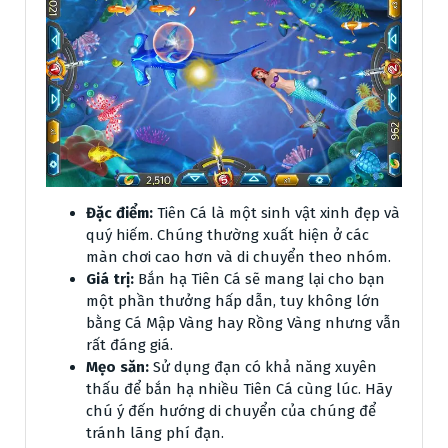
Đặc điểm:
Tiên Cá là một sinh vật xinh đẹp và
quý hiếm. Chúng thường xuất hiện ở các
màn chơi cao hơn và di chuyển theo nhóm.
Giá trị:
Bắn hạ Tiên Cá sẽ mang lại cho bạn
một phần thưởng hấp dẫn, tuy không lớn
bằng Cá Mập Vàng hay Rồng Vàng nhưng vẫn
rất đáng giá.
Mẹo săn:
Sử dụng đạn có khả năng xuyên
thấu để bắn hạ nhiều Tiên Cá cùng lúc. Hãy
chú ý đến hướng di chuyển của chúng để
tránh lãng phí đạn.