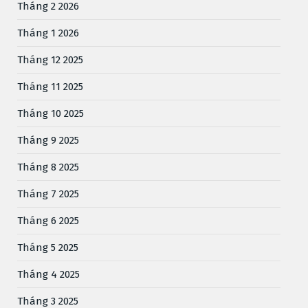
Tháng 2 2026
Tháng 1 2026
Tháng 12 2025
Tháng 11 2025
Tháng 10 2025
Tháng 9 2025
Tháng 8 2025
Tháng 7 2025
Tháng 6 2025
Tháng 5 2025
Tháng 4 2025
Tháng 3 2025