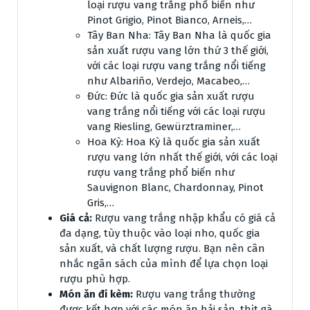
loại rượu vang trắng phổ biến như
Pinot Grigio, Pinot Bianco, Arneis,…
Tây Ban Nha: Tây Ban Nha là quốc gia
sản xuất rượu vang lớn thứ 3 thế giới,
với các loại rượu vang trắng nổi tiếng
như Albariño, Verdejo, Macabeo,…
Đức: Đức là quốc gia sản xuất rượu
vang trắng nổi tiếng với các loại rượu
vang Riesling, Gewürztraminer,…
Hoa Kỳ: Hoa Kỳ là quốc gia sản xuất
rượu vang lớn nhất thế giới, với các loại
rượu vang trắng phổ biến như
Sauvignon Blanc, Chardonnay, Pinot
Gris,…
Giá cả:
Rượu vang trắng nhập khẩu có giá cả
đa dạng, tùy thuộc vào loại nho, quốc gia
sản xuất, và chất lượng rượu. Bạn nên cân
nhắc ngân sách của mình để lựa chọn loại
rượu phù hợp.
Món ăn đi kèm:
Rượu vang trắng thường
được kết hợp với các món ăn hải sản, thịt gà,