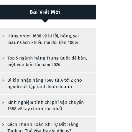
Bài Viết Mới
Hàng order 1688 về bị lỗi, hỏng, sai
màu? Cách khiếu nại đòi tiền 100%
Top 5 ngành hàng Trung Quốc dễ bán,
một vốn bốn lời năm 2026
Bí kíp nhập hàng 1688 từ A tới Z cho
người mới tập tành kinh doanh
Kinh nghiệm tính chi phí vận chuyển
1688 về tay chính xác nhất.
Cách Thanh Toán Khi Tự Đặt Hàng
Taobao: Thẻ Visa Hay Ví Alipay?