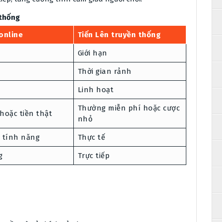
 thống
online
Tiến Lên truyền thống
Giới hạn
Thời gian rảnh
Linh hoạt
Thường miễn phí hoặc cược
hoặc tiền thật
nhỏ
u tính năng
Thực tế
g
Trực tiếp