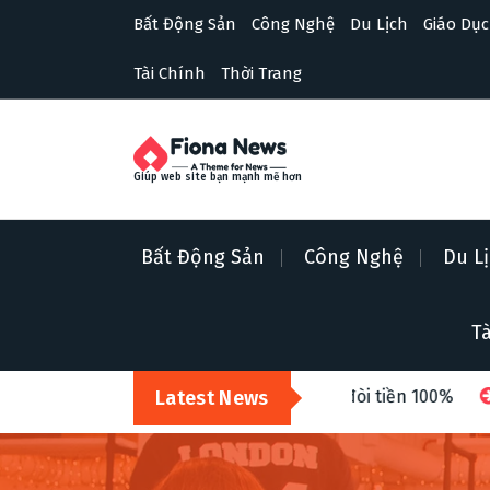
S
Bất Động Sản
Công Nghệ
Du Lịch
Giáo Dục
k
i
Tài Chính
Thời Trang
p
t
o
c
o
Giúp web site bạn mạnh mẽ hơn
n
t
e
Bất Động Sản
Công Nghệ
Du L
n
t
Tà
 sai màu? Cách khiếu nại đòi tiền 100%
Latest News
Top 5 ngành hàn