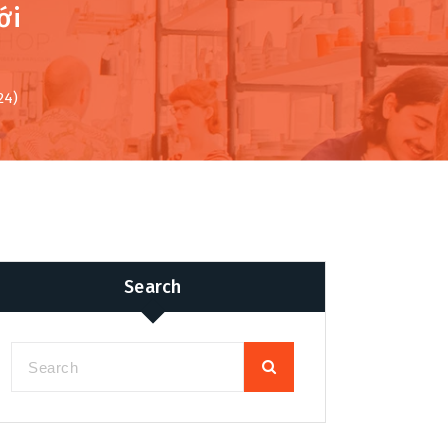
ới
24)
Search