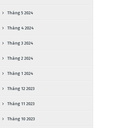
Tháng 5 2024
Tháng 4 2024
Tháng 3 2024
Tháng 2 2024
Tháng 1 2024
Tháng 12 2023
Tháng 11 2023
Tháng 10 2023