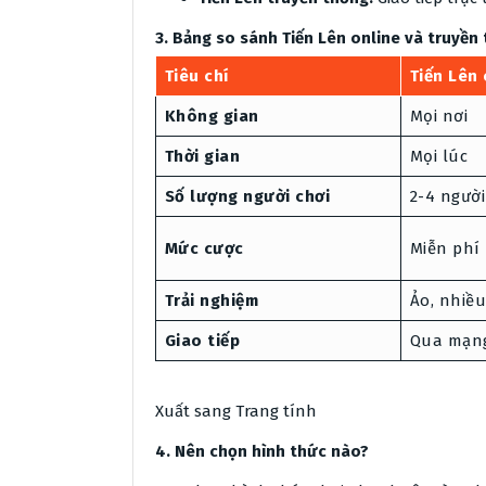
3. Bảng so sánh Tiến Lên online và truyền
Tiêu chí
Tiến Lên 
Không gian
Mọi nơi
Thời gian
Mọi lúc
Số lượng người chơi
2-4 người
Mức cược
Miễn phí 
Trải nghiệm
Ảo, nhiề
Giao tiếp
Qua mạn
Xuất sang Trang tính
4. Nên chọn hình thức nào?