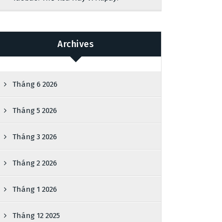
Archives
Tháng 6 2026
Tháng 5 2026
Tháng 3 2026
Tháng 2 2026
Tháng 1 2026
Tháng 12 2025