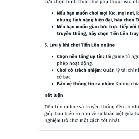
Lựa chọn hình thức chơi phụ thuộc vào nhu
Nếu bạn muốn chơi mọi lúc, mọi nơi, k
những tính năng hiện đại, hãy chọn T
Nếu bạn muốn giao lưu trực tiếp với 
truyền thống, hãy chọn Tiến Lên tru
5. Lưu ý khi chơi Tiến Lên online
Chọn nền tảng uy tín:
Tải game từ nguồ
phép hoạt động.
Chơi có trách nhiệm:
Quản lý tài chính
cờ bạc.
Bảo vệ thông tin cá nhân:
Không chia
Kết luận
Tiến Lên online và truyền thống đều có nhữ
giúp bạn hiểu rõ hơn về sự khác biệt giữa 
nghiệm trò chơi một cách tốt nhất.