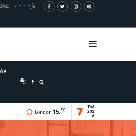
CIAL
hỏe
123
6
Th8
7
nhập hàng 1688 từ A tới Z cho người mới tập tành kinh doan
℃
15.
202
London
6