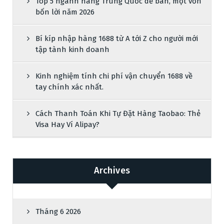
Top 5 ngành hàng Trung Quốc dễ bán, một vốn
bốn lời năm 2026
Bí kíp nhập hàng 1688 từ A tới Z cho người mới
tập tành kinh doanh
Kinh nghiệm tính chi phí vận chuyển 1688 về
tay chính xác nhất.
Cách Thanh Toán Khi Tự Đặt Hàng Taobao: Thẻ
Visa Hay Ví Alipay?
Archives
Tháng 6 2026