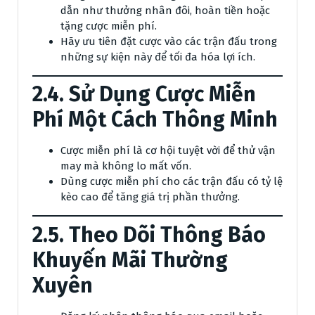
dẫn như thưởng nhân đôi, hoàn tiền hoặc
tặng cược miễn phí.
Hãy ưu tiên đặt cược vào các trận đấu trong
những sự kiện này để tối đa hóa lợi ích.
2.4. Sử Dụng Cược Miễn
Phí Một Cách Thông Minh
Cược miễn phí là cơ hội tuyệt vời để thử vận
may mà không lo mất vốn.
Dùng cược miễn phí cho các trận đấu có tỷ lệ
kèo cao để tăng giá trị phần thưởng.
2.5. Theo Dõi Thông Báo
Khuyến Mãi Thường
Xuyên