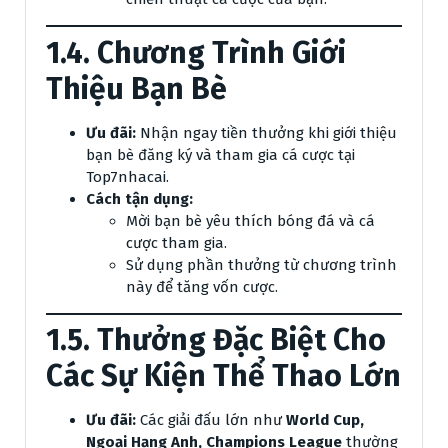
1.4. Chương Trình Giới
Thiệu Bạn Bè
Ưu đãi:
Nhận ngay tiền thưởng khi giới thiệu
bạn bè đăng ký và tham gia cá cược tại
Top7nhacai.
Cách tận dụng:
Mời bạn bè yêu thích bóng đá và cá
cược tham gia.
Sử dụng phần thưởng từ chương trình
này để tăng vốn cược.
1.5. Thưởng Đặc Biệt Cho
Các Sự Kiện Thể Thao Lớn
Ưu đãi:
Các giải đấu lớn như
World Cup,
Ngoại Hạng Anh, Champions League
thường