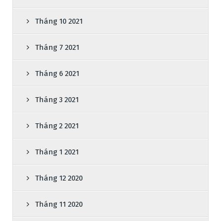
Tháng 10 2021
Tháng 7 2021
Tháng 6 2021
Tháng 3 2021
Tháng 2 2021
Tháng 1 2021
Tháng 12 2020
Tháng 11 2020