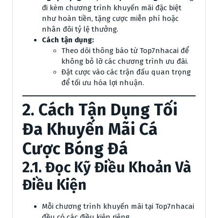
đi kèm chương trình khuyến mãi đặc biệt
như hoàn tiền, tặng cược miễn phí hoặc
nhân đôi tỷ lệ thưởng.
Cách tận dụng:
Theo dõi thông báo từ Top7nhacai để
không bỏ lỡ các chương trình ưu đãi.
Đặt cược vào các trận đấu quan trọng
để tối ưu hóa lợi nhuận.
2. Cách Tận Dụng Tối
Đa Khuyến Mãi Cá
Cược Bóng Đá
2.1. Đọc Kỹ Điều Khoản Và
Điều Kiện
Mỗi chương trình khuyến mãi tại Top7nhacai
đều có các điều kiện riêng.