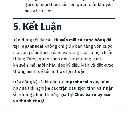
giải đáp mọi thắc mắc liên quan đến khuyến
mãi và cá cược.
5. Kết Luận
Tận dụng tối đa các
khuyến mãi cá cược bóng đá
tại Top7nhacai
không chỉ giúp bạn tăng vốn cược
mà còn giảm thiểu rủi ro và nâng cao cơ hội chiến
thắng. Đừng quên theo dõi các chương trình
khuyến mãi mới nhất, đọc kỹ điều kiện và đặt cược
thông minh để tối ưu hóa lợi nhuận.
Hãy đăng ký tài khoản tại
Top7nhacai
ngay hôm
nay để trải nghiệm các trận đấu kịch tính và nhận
về những phần thưởng giá trị!
Chúc bạn may mắn
và thành công!