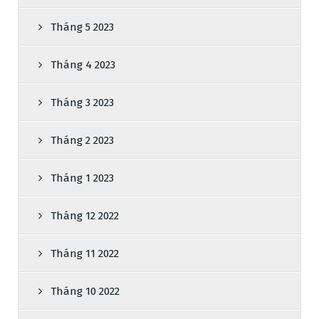
Tháng 5 2023
Tháng 4 2023
Tháng 3 2023
Tháng 2 2023
Tháng 1 2023
Tháng 12 2022
Tháng 11 2022
Tháng 10 2022