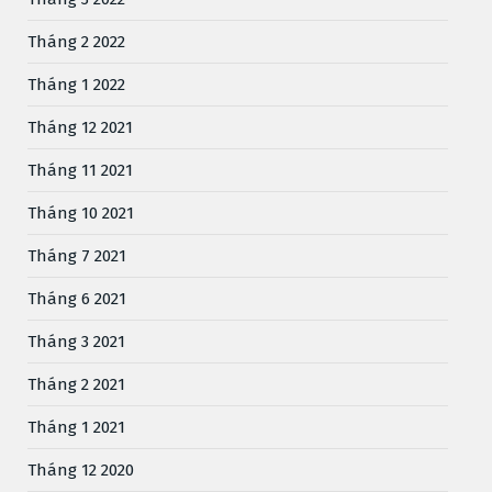
Tháng 2 2022
Tháng 1 2022
Tháng 12 2021
Tháng 11 2021
Tháng 10 2021
Tháng 7 2021
Tháng 6 2021
Tháng 3 2021
Tháng 2 2021
Tháng 1 2021
Tháng 12 2020