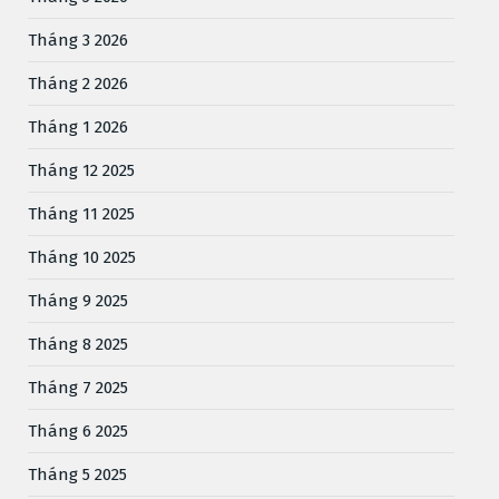
Tháng 3 2026
Tháng 2 2026
Tháng 1 2026
Tháng 12 2025
Tháng 11 2025
Tháng 10 2025
Tháng 9 2025
Tháng 8 2025
Tháng 7 2025
Tháng 6 2025
Tháng 5 2025