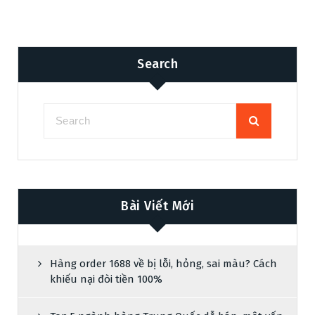
Search
Bài Viết Mới
Hàng order 1688 về bị lỗi, hỏng, sai màu? Cách
khiếu nại đòi tiền 100%