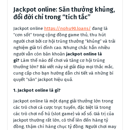
Jackpot online: Săn thưởng khủng,
đổi đời chỉ trong “tích tắc”
Jackpot online
https://nohu90.loans/
đang là
“cơn sốt” trong cộng đồng game thủ, thu hút
người chơi bởi cơ hội trúng thưởng “khủng” và trải
nghiệm giải trí đỉnh cao. Nhưng chắc hẳn nhiều
người vẫn còn băn khoăn
jackpot online là
gì?
Làm thế nào để chơi và tăng cơ hội trúng
thưởng lớn? Bài viết này sẽ giải đáp mọi thắc mắc,
cung cấp cho bạn hướng dẫn chi tiết và những bí
quyết “săn” jackpot hiệu quả.
1. Jackpot online là gì?
Jackpot online là một dạng giải thưởng lớn trong
các trò chơi cá cược trực tuyến, đặc biệt là trong
các trò chơi nổ hũ (slot game) và xổ số. Giá trị của
jackpot thường rất lớn, có thể lên đến hàng tỷ
đồng, thậm chí hàng chục tỷ đồng. Người chơi may