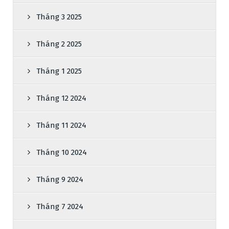
Tháng 3 2025
Tháng 2 2025
Tháng 1 2025
Tháng 12 2024
Tháng 11 2024
Tháng 10 2024
Tháng 9 2024
Tháng 7 2024