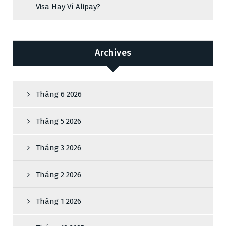
Visa Hay Ví Alipay?
Archives
Tháng 6 2026
Tháng 5 2026
Tháng 3 2026
Tháng 2 2026
Tháng 1 2026