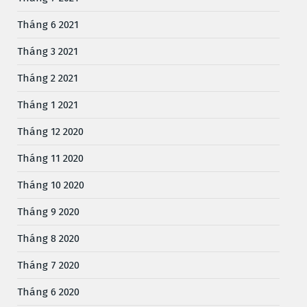
Tháng 6 2021
Tháng 3 2021
Tháng 2 2021
Tháng 1 2021
Tháng 12 2020
Tháng 11 2020
Tháng 10 2020
Tháng 9 2020
Tháng 8 2020
Tháng 7 2020
Tháng 6 2020