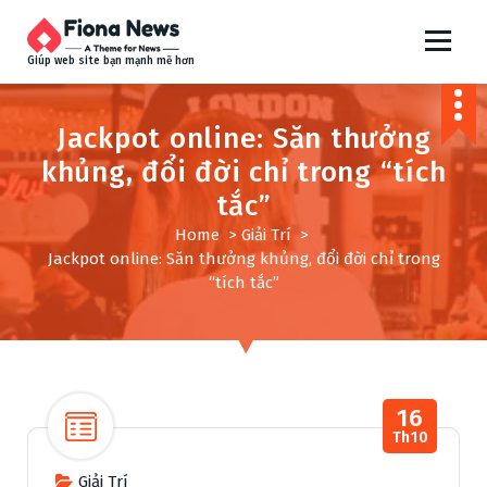
S
k
i
Giúp web site bạn mạnh mẽ hơn
p
t
o
Jackpot online: Săn thưởng
c
khủng, đổi đời chỉ trong “tích
o
tắc”
n
t
Home
>
Giải Trí
>
e
Jackpot online: Săn thưởng khủng, đổi đời chỉ trong
n
“tích tắc”
t
16
Th10
Giải Trí