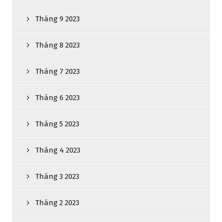
Tháng 9 2023
Tháng 8 2023
Tháng 7 2023
Tháng 6 2023
Tháng 5 2023
Tháng 4 2023
Tháng 3 2023
Tháng 2 2023