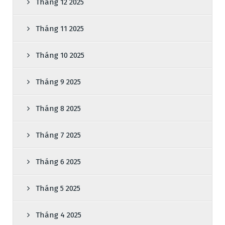
Tháng 12 2025
Tháng 11 2025
Tháng 10 2025
Tháng 9 2025
Tháng 8 2025
Tháng 7 2025
Tháng 6 2025
Tháng 5 2025
Tháng 4 2025