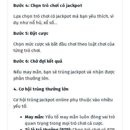
Bước 4: Chọn trò chơi có jackpot
Lựa chọn trò chơi có jackpot mà bạn yêu thích, ví
dụ như nổ hũ, xổ số…
Bước 5: Đặt cược
Chọn mức cược và bắt đầu chơi theo luật chơi của
từng trò chơi.
Bước 6: Chờ đợi kết quả
Nếu may mắn, bạn sẽ trúng jackpot và nhận được
phần thưởng lớn.
4. Cơ hội trúng thưởng lớn
Cơ hội trúng jackpot online phụ thuộc vào nhiều
yếu tố:
May mắn:
Yếu tố may mắn luôn đóng vai trò
quan trọng trong mọi trò chơi cá cược.
Tỷ lệ trả thưởng (RTP):
Chọn trò chơi có RTP