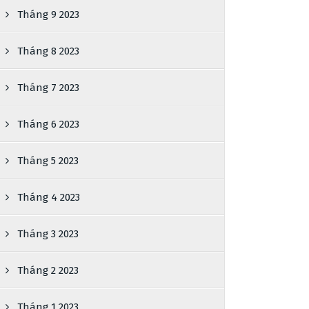
Tháng 9 2023
Tháng 8 2023
Tháng 7 2023
Tháng 6 2023
Tháng 5 2023
Tháng 4 2023
Tháng 3 2023
Tháng 2 2023
Tháng 1 2023