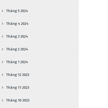
Tháng 5 2024
Tháng 4 2024
Tháng 3 2024
Tháng 2 2024
Tháng 1 2024
Tháng 12 2023
Tháng 11 2023
Tháng 10 2023