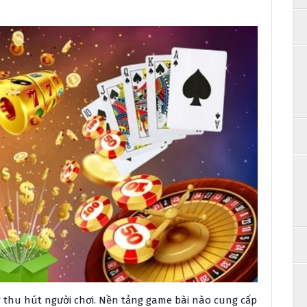
g thu hút người chơi. Nền tảng game bài nào cung cấp