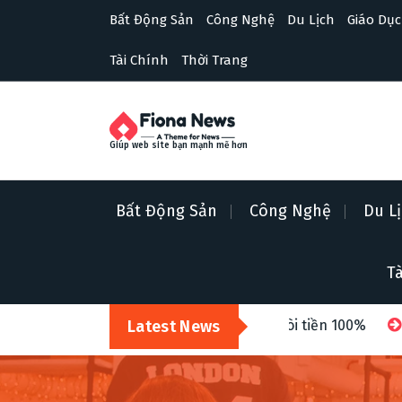
S
Bất Động Sản
Công Nghệ
Du Lịch
Giáo Dục
k
i
Tài Chính
Thời Trang
p
t
o
c
o
Giúp web site bạn mạnh mẽ hơn
n
t
e
Bất Động Sản
Công Nghệ
Du L
n
t
Tà
 sai màu? Cách khiếu nại đòi tiền 100%
Latest News
Top 5 ngành hàng