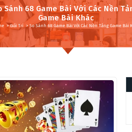
o Sánh 68 Game Bài Với Các Nền Tả
Game Bài Khác
me
>
Giải Trí
>
So Sánh 68 Game Bài Với Các Nền Tảng Game Bài 