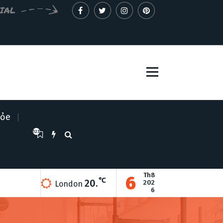
CIAL
hỏe
123
6
Th8
6
nhập hàng 1688 từ A tới Z cho người mới tập tành kinh doanh
℃
20.
202
London
6