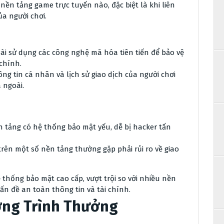
 nền tảng game trực tuyến nào, đặc biệt là khi liên
a người chơi.
Bài sử dụng các công nghệ mã hóa tiên tiến để bảo vệ
 chính.
hông tin cá nhân và lịch sử giao dịch của người chơi
a ngoài.
n tảng có hệ thống bảo mật yếu, dễ bị hacker tấn
 trên một số nền tảng thường gặp phải rủi ro về giao
 thống bảo mật cao cấp, vượt trội so với nhiều nền
n đề an toàn thông tin và tài chính.
ơng Trình Thưởng