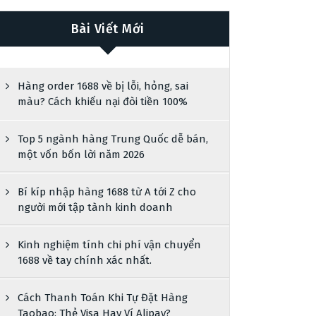
Bài Viết Mới
Hàng order 1688 về bị lỗi, hỏng, sai
màu? Cách khiếu nại đòi tiền 100%
Top 5 ngành hàng Trung Quốc dễ bán,
một vốn bốn lời năm 2026
Bí kíp nhập hàng 1688 từ A tới Z cho
người mới tập tành kinh doanh
Kinh nghiệm tính chi phí vận chuyển
1688 về tay chính xác nhất.
Cách Thanh Toán Khi Tự Đặt Hàng
Taobao: Thẻ Visa Hay Ví Alipay?