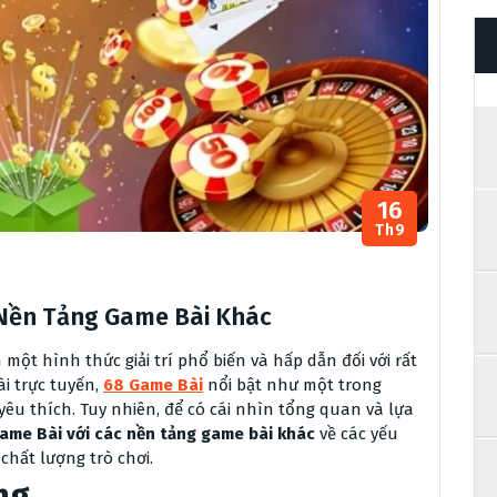
16
Th9
 Nền Tảng Game Bài Khác
một hình thức giải trí phổ biến và hấp dẫn đối với rất
i trực tuyến,
68 Game Bài
nổi bật như một trong
yêu thích. Tuy nhiên, để có cái nhìn tổng quan và lựa
ame Bài với các nền tảng game bài khác
về các yếu
chất lượng trò chơi.
ng