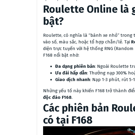
Roulette Online là g
bật?
Roulette, có nghĩa là “bánh xe nhỏ” trong t
vào số, màu sắc, hoặc tổ hợp chẵn/lẻ. Tại
R
diện trực tuyến với hệ thống RNG (Random
F168 nổi bật nhờ:
Đa dạng phiên bản
: Ngoài Roulette t
Ưu đãi hấp dẫn
: Thưởng nạp 300% hoặ
Giao dịch nhanh
: Nạp 1-3 phút, rút 5-
Những yếu tố này khiến F168 trở thành điể
độc đáo F168
.
Các phiên bản Roul
có tại F168