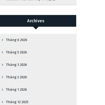
Archives
Tháng 6 2026
Tháng 5 2026
Tháng 3 2026
Tháng 2 2026
Tháng 1 2026
Tháng 12 2025