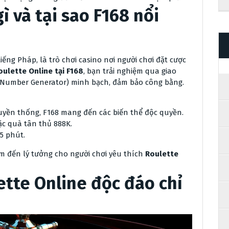
ì và tại sao F168 nổi
iếng Pháp, là trò chơi casino nơi người chơi đặt cược
oulette Online tại F168
, bạn trải nghiệm qua giao
 Number Generator) minh bạch, đảm bảo công bằng.
ruyền thống, F168 mang đến các biến thể độc quyền.
c quà tân thủ 888K.
15 phút.
m đến lý tưởng cho người chơi yêu thích
Roulette
ette Online độc đáo chỉ