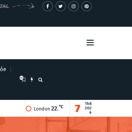
CIAL
hỏe
123
6
Th8
7
nhập hàng 1688 từ A tới Z cho người mới tập tành kinh doanh
℃
22.
202
London
6