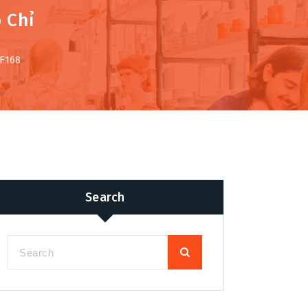
 Chỉ
 F168
Search