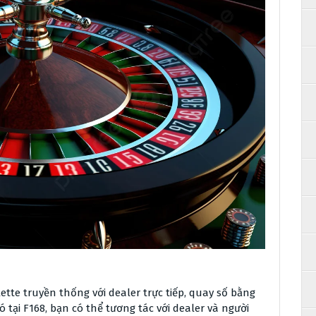
ette truyền thống với dealer trực tiếp, quay số bằng
 tại F168, bạn có thể tương tác với dealer và người