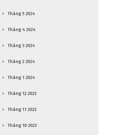
Tháng 5 2024
Tháng 4 2024
Tháng 3 2024
Tháng 2 2024
Tháng 1 2024
Tháng 12 2023
Tháng 11 2023
Tháng 10 2023