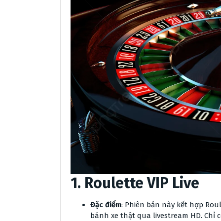
1. Roulette VIP Live
Đặc điểm
: Phiên bản này kết hợp Roul
bánh xe thật qua livestream HD. Chỉ có