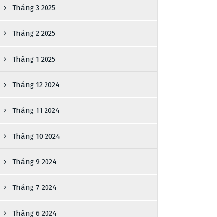
Tháng 3 2025
Tháng 2 2025
Tháng 1 2025
Tháng 12 2024
Tháng 11 2024
Tháng 10 2024
Tháng 9 2024
Tháng 7 2024
Tháng 6 2024