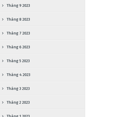
Tháng 9 2023
Tháng 8 2023
Tháng 7 2023
Tháng 6 2023
Tháng 5 2023
Tháng 4 2023
Tháng 3 2023
Tháng 2 2023
Tháng 1 2023