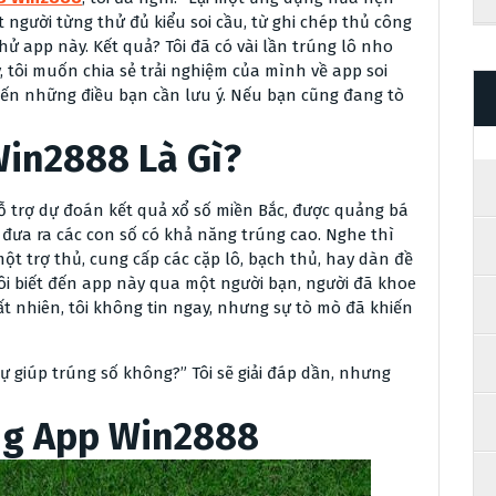
 người từng thử đủ kiểu soi cầu, từ ghi chép thủ công
thử app này. Kết quả? Tôi đã có vài lần trúng lô nho
, tôi muốn chia sẻ trải nghiệm của mình về app soi
đến những điều bạn cần lưu ý. Nếu bạn cũng đang tò
in2888 Là Gì?
ỗ trợ dự đoán kết quả xổ số miền Bắc, được quảng bá
 đưa ra các con số có khả năng trúng cao. Nghe thì
ột trợ thủ, cung cấp các cặp lô, bạch thủ, hay dàn đề
Tôi biết đến app này qua một người bạn, người đã khoe
t nhiên, tôi không tin ngay, nhưng sự tò mò đã khiến
ự giúp trúng số không?” Tôi sẽ giải đáp dần, nhưng
ng App Win2888