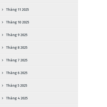
Tháng 11 2025
Tháng 10 2025
Tháng 9 2025
Tháng 8 2025
Tháng 7 2025
Tháng 6 2025
Tháng 5 2025
Tháng 4 2025