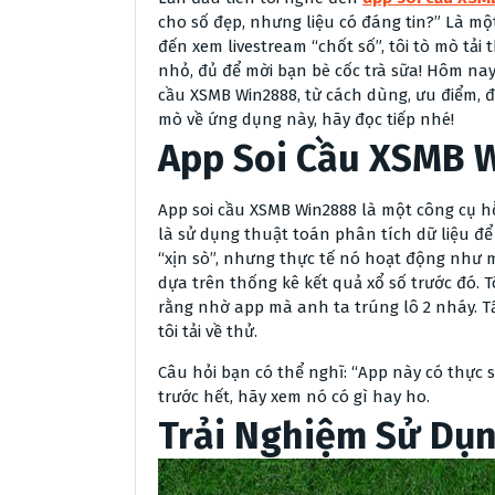
cho số đẹp, nhưng liệu có đáng tin?” Là một
đến xem livestream “chốt số”, tôi tò mò tải 
nhỏ, đủ để mời bạn bè cốc trà sữa! Hôm nay
cầu XSMB Win2888, từ cách dùng, ưu điểm, 
mò về ứng dụng này, hãy đọc tiếp nhé!
App Soi Cầu XSMB W
App soi cầu XSMB Win2888 là một công cụ h
là sử dụng thuật toán phân tích dữ liệu để
“xịn sò”, nhưng thực tế nó hoạt động như m
dựa trên thống kê kết quả xổ số trước đó. 
rằng nhờ app mà anh ta trúng lô 2 nháy. Tấ
tôi tải về thử.
Câu hỏi bạn có thể nghĩ: “App này có thực s
trước hết, hãy xem nó có gì hay ho.
Trải Nghiệm Sử Dụ