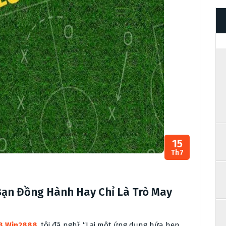
15
Th7
Bạn Đồng Hành Hay Chỉ Là Trò May
MB Win2888
, tôi đã nghĩ: “Lại một ứng dụng hứa hẹn