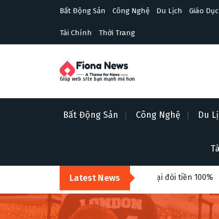
S
Bất Động Sản
Công Nghệ
Du Lịch
Giáo Dục
k
i
Tài Chính
Thời Trang
p
t
o
c
o
Giúp web site bạn mạnh mẽ hơn
n
t
e
Bất Động Sản
Công Nghệ
Du L
n
t
Tà
hỏng, sai màu? Cách khiếu nại đòi tiền 100%
Latest News
Top 5 ngành