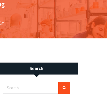
ng
ủi?
Search