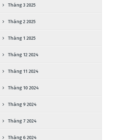
Tháng 3 2025
Tháng 2 2025
Tháng 1 2025
Tháng 12 2024
Tháng 11 2024
Tháng 10 2024
Tháng 9 2024
Tháng 7 2024
Tháng 6 2024