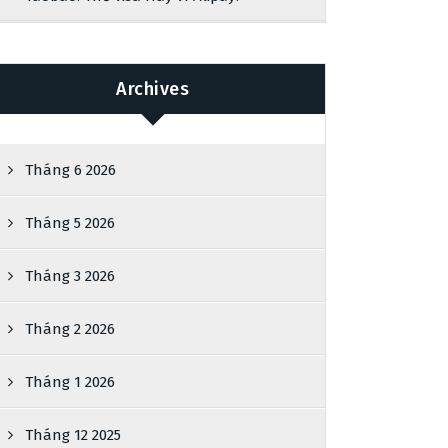
Archives
Tháng 6 2026
Tháng 5 2026
Tháng 3 2026
Tháng 2 2026
Tháng 1 2026
Tháng 12 2025