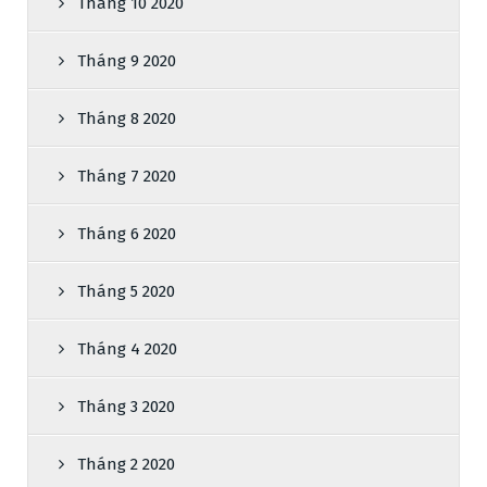
Tháng 10 2020
Tháng 9 2020
Tháng 8 2020
Tháng 7 2020
Tháng 6 2020
Tháng 5 2020
Tháng 4 2020
Tháng 3 2020
Tháng 2 2020