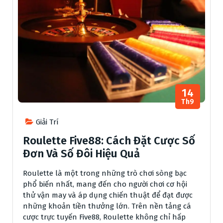
14
Th9
Giải Trí
Roulette Five88: Cách Đặt Cược Số
Đơn Và Số Đôi Hiệu Quả
Roulette là một trong những trò chơi sòng bạc
phổ biến nhất, mang đến cho người chơi cơ hội
thử vận may và áp dụng chiến thuật để đạt được
những khoản tiền thưởng lớn. Trên nền tảng cá
cược trực tuyến Five88, Roulette không chỉ hấp