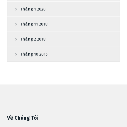
Tháng 1 2020
Tháng 11 2018
Tháng 2 2018
Tháng 10 2015
Về Chúng Tôi