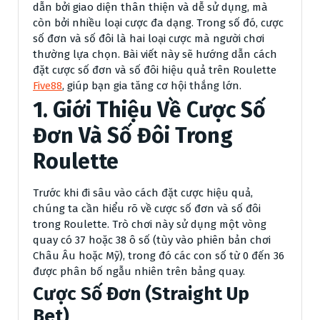
dẫn bởi giao diện thân thiện và dễ sử dụng, mà
còn bởi nhiều loại cược đa dạng. Trong số đó, cược
số đơn và số đôi là hai loại cược mà người chơi
thường lựa chọn. Bài viết này sẽ hướng dẫn cách
đặt cược số đơn và số đôi hiệu quả trên Roulette
Five88
, giúp bạn gia tăng cơ hội thắng lớn.
1.
Giới Thiệu Về Cược Số
Đơn Và Số Đôi Trong
Roulette
Trước khi đi sâu vào cách đặt cược hiệu quả,
chúng ta cần hiểu rõ về cược số đơn và số đôi
trong Roulette. Trò chơi này sử dụng một vòng
quay có 37 hoặc 38 ô số (tùy vào phiên bản chơi
Châu Âu hoặc Mỹ), trong đó các con số từ 0 đến 36
được phân bố ngẫu nhiên trên bảng quay.
Cược Số Đơn (Straight Up
Bet)