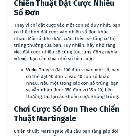
Chiến Thuật Đặt Cược Nhiều
Số Đơn
Thay vì chỉ đặt cược vào một con số duy nhất, bạn
có thể chọn đặt cược vào nhiều số đơn khác
nhau. Mỗi số đơn được cược thêm sẽ tăng cơ hội
trúng thưởng của bạn. Tuy nhiên, hãy nhớ rằng
việc đặt cược nhiều số cùng lúc cũng đồng nghĩa
với việc bạn cần chia nhỏ số tiền cược.
Ví dụ
: Thay vì đặt 100 đơn vị vào một số, bạn
có thể đặt 10 đơn vị vào 10 con số khác
nhau. Nếu một trong các con số trúng, bạn
sẽ vẫn nhận được 350 đơn vị (35 x 10) tiền
thưởng, bù lại các khoản cược không trúng.
Chơi Cược Số Đơn Theo Chiến
Thuật Martingale
Chiến thuật Martingale yêu cầu bạn tăng gấp đôi