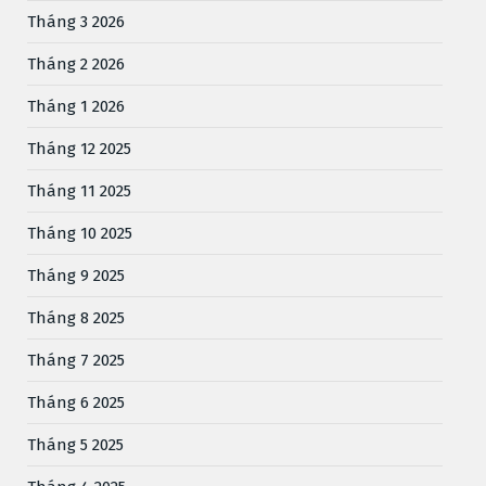
Tháng 3 2026
Tháng 2 2026
Tháng 1 2026
Tháng 12 2025
Tháng 11 2025
Tháng 10 2025
Tháng 9 2025
Tháng 8 2025
Tháng 7 2025
Tháng 6 2025
Tháng 5 2025