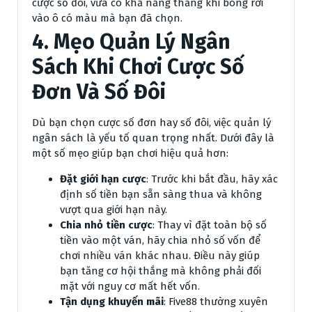
cược số đôi, vừa có khả năng thắng khi bóng rơi
vào ô có màu mà bạn đã chọn.
4.
Mẹo Quản Lý Ngân
Sách Khi Chơi Cược Số
Đơn Và Số Đôi
Dù bạn chọn cược số đơn hay số đôi, việc quản lý
ngân sách là yếu tố quan trọng nhất. Dưới đây là
một số mẹo giúp bạn chơi hiệu quả hơn:
Đặt giới hạn cược
: Trước khi bắt đầu, hãy xác
định số tiền bạn sẵn sàng thua và không
vượt qua giới hạn này.
Chia nhỏ tiền cược
: Thay vì đặt toàn bộ số
tiền vào một ván, hãy chia nhỏ số vốn để
chơi nhiều ván khác nhau. Điều này giúp
bạn tăng cơ hội thắng mà không phải đối
mặt với nguy cơ mất hết vốn.
Tận dụng khuyến mãi
: Five88 thường xuyên