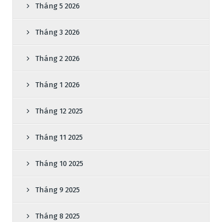
Tháng 5 2026
Tháng 3 2026
Tháng 2 2026
Tháng 1 2026
Tháng 12 2025
Tháng 11 2025
Tháng 10 2025
Tháng 9 2025
Tháng 8 2025