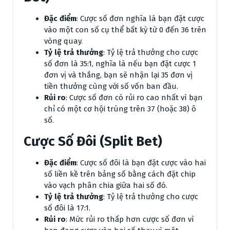
Đặc điểm
: Cược số đơn nghĩa là bạn đặt cược
vào một con số cụ thể bất kỳ từ 0 đến 36 trên
vòng quay.
Tỷ lệ trả thưởng
: Tỷ lệ trả thưởng cho cược
số đơn là 35:1, nghĩa là nếu bạn đặt cược 1
đơn vị và thắng, bạn sẽ nhận lại 35 đơn vị
tiền thưởng cùng với số vốn ban đầu.
Rủi ro
: Cược số đơn có rủi ro cao nhất vì bạn
chỉ có một cơ hội trúng trên 37 (hoặc 38) ô
số.
Cược Số Đôi (Split Bet)
Đặc điểm
: Cược số đôi là bạn đặt cược vào hai
số liền kề trên bảng số bằng cách đặt chip
vào vạch phân chia giữa hai số đó.
Tỷ lệ trả thưởng
: Tỷ lệ trả thưởng cho cược
số đôi là 17:1.
Rủi ro
: Mức rủi ro thấp hơn cược số đơn vì