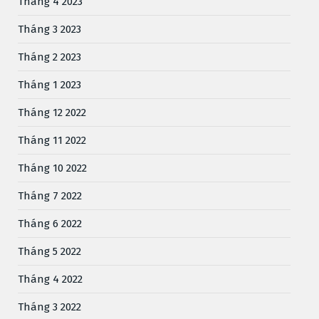
Tháng 4 2023
Tháng 3 2023
Tháng 2 2023
Tháng 1 2023
Tháng 12 2022
Tháng 11 2022
Tháng 10 2022
Tháng 7 2022
Tháng 6 2022
Tháng 5 2022
Tháng 4 2022
Tháng 3 2022