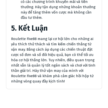
có các chương trình khuyến mãi và tiền
thưởng. Hãy tận dụng những khoản thưởng
này để tăng thêm vốn cược mà không cần
đầu tư thêm.
5.
Kết Luận
Roulette Five88 mang lại cơ hội lớn cho những ai
yêu thích thử thách và tìm kiếm chiến thắng từ
vận may. Bằng cách áp dụng các chiến thuật đặt
cược số đơn và số đôi hiệu quả, bạn có thể tối ưu
hóa cơ hội thắng lớn. Tuy nhiên, điều quan trọng
nhất vẫn là quản lý tốt ngân sách và chơi với tinh
thần giải trí. Hãy thử vận may của mình với
Roulette Five88 và khám phá cảm giác hồi hộp từ
những vòng quay đầy kịch tính!