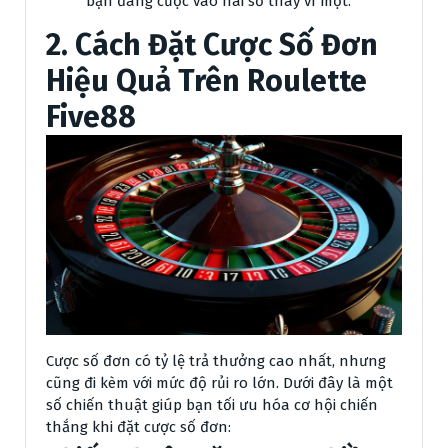
bạn đang cược vào hai số thay vì một.
2.
Cách Đặt Cược Số Đơn
Hiệu Quả Trên Roulette
Five88
Cược số đơn có tỷ lệ trả thưởng cao nhất, nhưng
cũng đi kèm với mức độ rủi ro lớn. Dưới đây là một
số chiến thuật giúp bạn tối ưu hóa cơ hội chiến
thắng khi đặt cược số đơn: