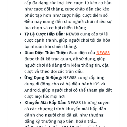
cấp đa dạng các loại kèo cược, từ kèo cơ bản
như cược đội thắng, cược chấp đến các kèo
phức tạp hơn như cược hiệp, cược điểm số.
Điều này mang đến cho người chơi nhiều sự
lựa chọn và cơ hội chiến thắng.
Tỷ Lệ Cược Hấp Dẫn:
NEW88 cung cấp tỷ lệ
cược cạnh tranh, giúp người chơi tối đa hóa
lợi nhuận khi chiến thắng.
Giao Diện Thân Thiện:
Giao diện của
NEW88
được thiết kế trực quan, dễ sử dụng, giúp
người chơi dễ dàng tìm kiếm thông tin, đặt
cược và theo dõi các trận đấu.
Ứng Dụng Di Động:
NEW88 cung cấp ứng
dụng di động cho cả hệ điều hành iOS và
Android, giúp người chơi có thể tham gia đặt
cược mọi lúc mọi nơi.
Khuyến Mãi Hấp Dẫn:
NEW88 thường xuyên
có các chương trình khuyến mãi hấp dẫn
dành cho người chơi đá gà, như thưởng
đăng ký, thưởng nạp tiền, hoàn trả,…