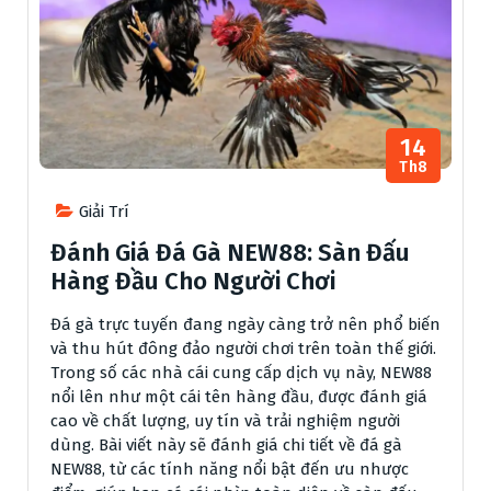
14
Th8
Giải Trí
Đánh Giá Đá Gà NEW88: Sàn Đấu
Hàng Đầu Cho Người Chơi
Đá gà trực tuyến đang ngày càng trở nên phổ biến
và thu hút đông đảo người chơi trên toàn thế giới.
Trong số các nhà cái cung cấp dịch vụ này, NEW88
nổi lên như một cái tên hàng đầu, được đánh giá
cao về chất lượng, uy tín và trải nghiệm người
dùng. Bài viết này sẽ đánh giá chi tiết về đá gà
NEW88, từ các tính năng nổi bật đến ưu nhược