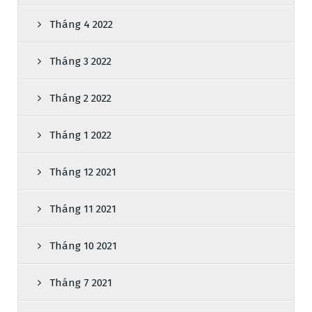
Tháng 4 2022
Tháng 3 2022
Tháng 2 2022
Tháng 1 2022
Tháng 12 2021
Tháng 11 2021
Tháng 10 2021
Tháng 7 2021