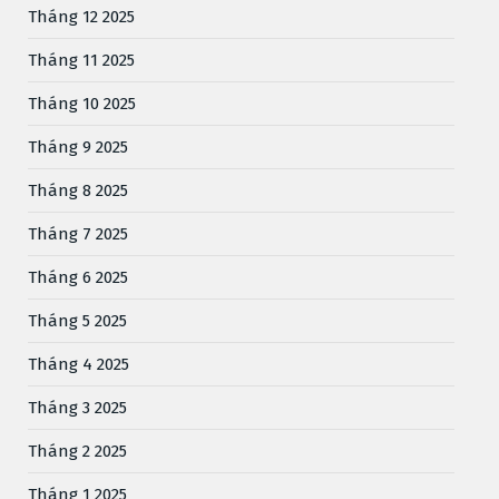
Tháng 12 2025
Tháng 11 2025
Tháng 10 2025
Tháng 9 2025
Tháng 8 2025
Tháng 7 2025
Tháng 6 2025
Tháng 5 2025
Tháng 4 2025
Tháng 3 2025
Tháng 2 2025
Tháng 1 2025