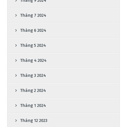
Tháng 9 2024
Tháng 7 2024
Tháng 6 2024
Tháng 5 2024
Tháng 4 2024
Tháng 3 2024
Tháng 2 2024
Tháng 1 2024
Tháng 12 2023