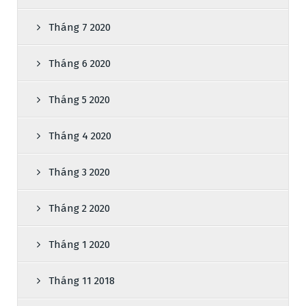
Tháng 7 2020
Tháng 6 2020
Tháng 5 2020
Tháng 4 2020
Tháng 3 2020
Tháng 2 2020
Tháng 1 2020
Tháng 11 2018