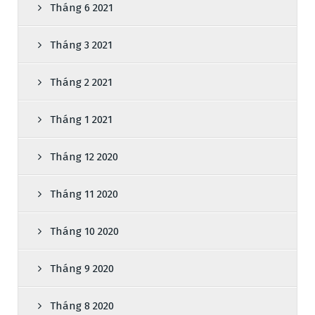
Tháng 6 2021
Tháng 3 2021
Tháng 2 2021
Tháng 1 2021
Tháng 12 2020
Tháng 11 2020
Tháng 10 2020
Tháng 9 2020
Tháng 8 2020