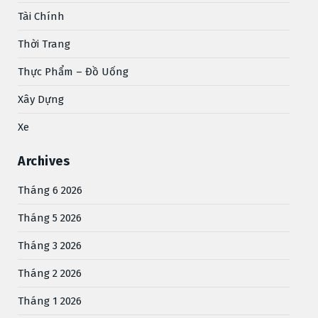
Tài Chính
Thời Trang
Thực Phẩm – Đồ Uống
Xây Dựng
Xe
Archives
Tháng 6 2026
Tháng 5 2026
Tháng 3 2026
Tháng 2 2026
Tháng 1 2026