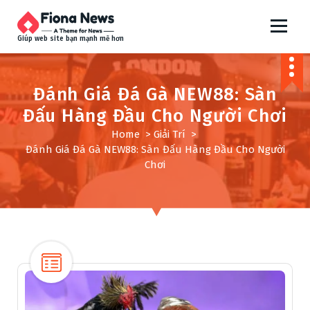
S
k
i
Giúp web site bạn mạnh mẽ hơn
p
t
o
Đánh Giá Đá Gà NEW88: Sàn
c
Đấu Hàng Đầu Cho Người Chơi
o
n
Home
>
Giải Trí
>
t
Đánh Giá Đá Gà NEW88: Sàn Đấu Hàng Đầu Cho Người
e
Chơi
n
t