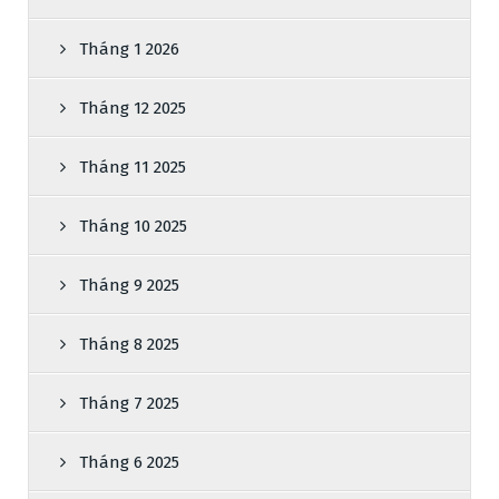
Tháng 1 2026
Tháng 12 2025
Tháng 11 2025
Tháng 10 2025
Tháng 9 2025
Tháng 8 2025
Tháng 7 2025
Tháng 6 2025