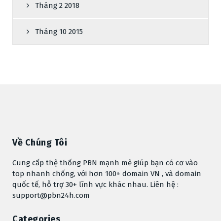
Tháng 2 2018
Tháng 10 2015
Về Chúng Tôi
Cung cấp thệ thống PBN mạnh mẽ giúp bạn có cơ vào
top nhanh chống, với hơn 100+ domain VN , và domain
quốc tế, hỗ trợ 30+ lĩnh vực khác nhau. Liên hệ :
support@pbn24h.com
Categories