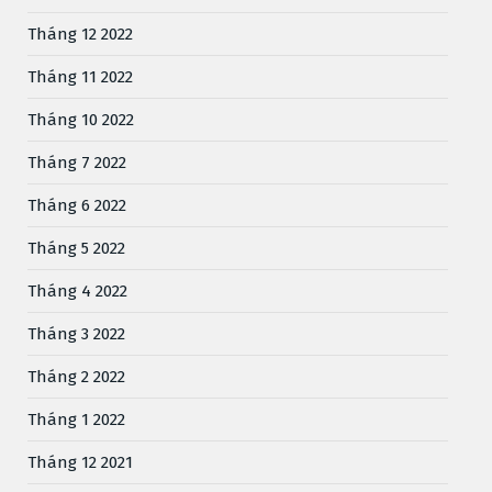
Tháng 12 2022
Tháng 11 2022
Tháng 10 2022
Tháng 7 2022
Tháng 6 2022
Tháng 5 2022
Tháng 4 2022
Tháng 3 2022
Tháng 2 2022
Tháng 1 2022
Tháng 12 2021