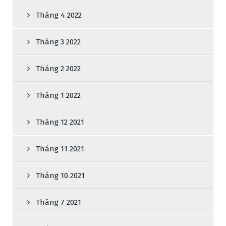
Tháng 4 2022
Tháng 3 2022
Tháng 2 2022
Tháng 1 2022
Tháng 12 2021
Tháng 11 2021
Tháng 10 2021
Tháng 7 2021