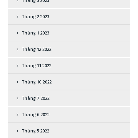
Tháng 3 2023
Tháng 2 2023
Tháng 1 2023
Tháng 12 2022
Tháng 11 2022
Tháng 10 2022
Tháng 7 2022
Tháng 6 2022
Tháng 5 2022