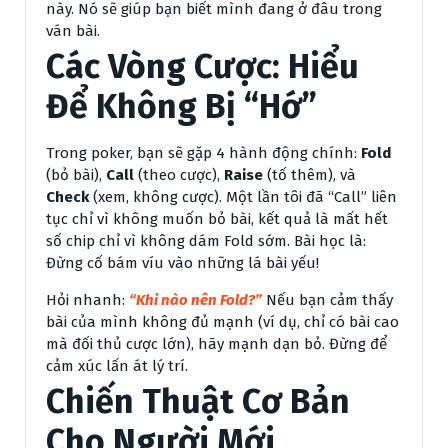
này. Nó sẽ giúp bạn biết mình đang ở đâu trong
ván bài.
Các Vòng Cược: Hiểu
Để Không Bị “Hớ”
Trong poker, bạn sẽ gặp 4 hành động chính:
Fold
(bỏ bài),
Call
(theo cược),
Raise
(tố thêm), và
Check
(xem, không cược). Một lần tôi đã “Call” liên
tục chỉ vì không muốn bỏ bài, kết quả là mất hết
số chip chỉ vì không dám Fold sớm. Bài học là:
Đừng cố bám víu vào những lá bài yếu!
Hỏi nhanh:
“Khi nào nên Fold?”
Nếu bạn cảm thấy
bài của mình không đủ mạnh (ví dụ, chỉ có bài cao
mà đối thủ cược lớn), hãy mạnh dạn bỏ. Đừng để
cảm xúc lấn át lý trí.
Chiến Thuật Cơ Bản
Cho Người Mới