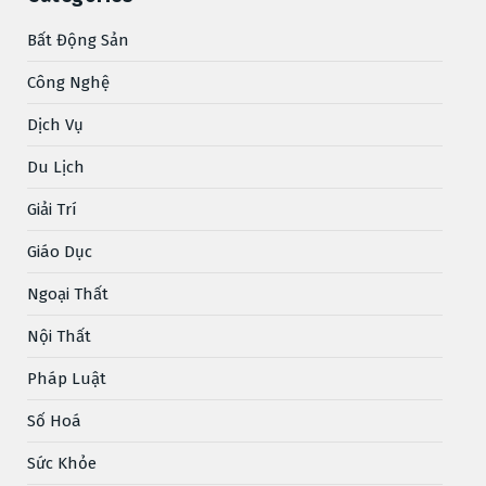
Bất Động Sản
Công Nghệ
Dịch Vụ
Du Lịch
Giải Trí
Giáo Dục
Ngoại Thất
Nội Thất
Pháp Luật
Số Hoá
Sức Khỏe