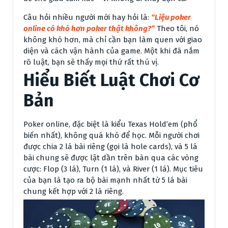
Câu hỏi nhiều người mới hay hỏi là:
“Liệu poker
online có khó hơn poker thật không?”
Theo tôi, nó
không khó hơn, mà chỉ cần bạn làm quen với giao
diện và cách vận hành của game. Một khi đã nắm
rõ luật, bạn sẽ thấy mọi thứ rất thú vị.
Hiểu Biết Luật Chơi Cơ
Bản
Poker online, đặc biệt là kiểu Texas Hold’em (phổ
biến nhất), không quá khó để học. Mỗi người chơi
được chia 2 lá bài riêng (gọi là hole cards), và 5 lá
bài chung sẽ được lật dần trên bàn qua các vòng
cược: Flop (3 lá), Turn (1 lá), và River (1 lá). Mục tiêu
của bạn là tạo ra bộ bài mạnh nhất từ 5 lá bài
chung kết hợp với 2 lá riêng.