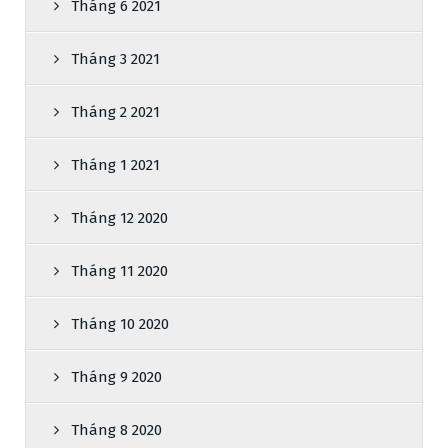
Tháng 6 2021
Tháng 3 2021
Tháng 2 2021
Tháng 1 2021
Tháng 12 2020
Tháng 11 2020
Tháng 10 2020
Tháng 9 2020
Tháng 8 2020