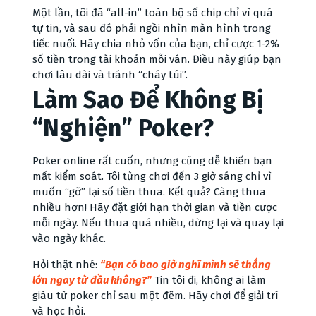
Một lần, tôi đã “all-in” toàn bộ số chip chỉ vì quá
tự tin, và sau đó phải ngồi nhìn màn hình trong
tiếc nuối. Hãy chia nhỏ vốn của bạn, chỉ cược 1-2%
số tiền trong tài khoản mỗi ván. Điều này giúp bạn
chơi lâu dài và tránh “cháy túi”.
Làm Sao Để Không Bị
“Nghiện” Poker?
Poker online rất cuốn, nhưng cũng dễ khiến bạn
mất kiểm soát. Tôi từng chơi đến 3 giờ sáng chỉ vì
muốn “gỡ” lại số tiền thua. Kết quả? Càng thua
nhiều hơn! Hãy đặt giới hạn thời gian và tiền cược
mỗi ngày. Nếu thua quá nhiều, dừng lại và quay lại
vào ngày khác.
Hỏi thật nhé:
“Bạn có bao giờ nghĩ mình sẽ thắng
lớn ngay từ đầu không?”
Tin tôi đi, không ai làm
giàu từ poker chỉ sau một đêm. Hãy chơi để giải trí
và học hỏi.