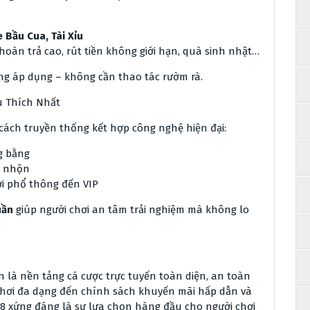
Bầu Cua, Tài Xỉu
hoàn trả cao, rút tiền không giới hạn, quà sinh nhật…
ộng áp dụng – không cần thao tác rườm rà.
u Thích Nhất
 cách truyền thống kết hợp công nghệ hiện đại:
g bằng
i nhộn
i phổ thông đến VIP
uần
giúp người chơi an tâm trải nghiệm mà không lo
òn là nền tảng cá cược trực tuyến toàn diện, an toàn
ò chơi đa dạng đến chính sách khuyến mãi hấp dẫn và
 xứng đáng là sự lựa chọn hàng đầu cho người chơi