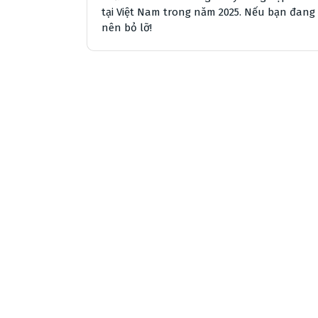
tại Việt Nam trong năm 2025. Nếu bạn đang 
nên bỏ lỡ!