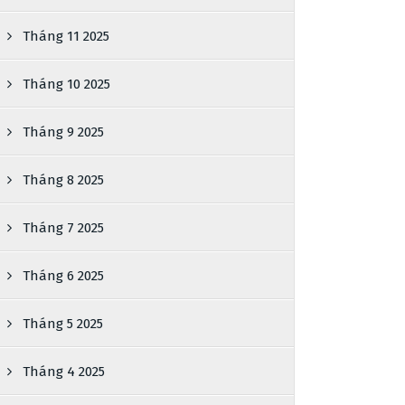
Tháng 11 2025
Tháng 10 2025
Tháng 9 2025
Tháng 8 2025
Tháng 7 2025
Tháng 6 2025
Tháng 5 2025
Tháng 4 2025