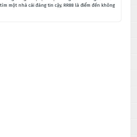
tìm một nhà cái đáng tin cậy, RR88 là điểm đến không