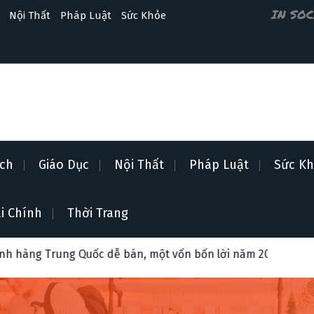
IN SO
Nội Thất
Pháp Luật
Sức Khỏe
ịch
Giáo Dục
Nội Thất
Pháp Luật
Sức K
i Chính
Thời Trang
uốc dễ bán, một vốn bốn lời năm 2026
Bí kíp nhập hàn