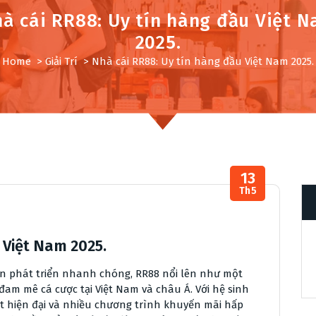
à cái RR88: Uy tín hàng đầu Việt 
2025.
Home
>
Giải Trí
>
Nhà cái RR88: Uy tín hàng đầu Việt Nam 2025.
13
Th5
 Việt Nam 2025.
yến phát triển nhanh chóng, RR88 nổi lên như một
am mê cá cược tại Việt Nam và châu Á. Với hệ sinh
t hiện đại và nhiều chương trình khuyến mãi hấp