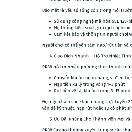
Bảo mật là yếu tố sống còn trong môi trườn
Sử dụng công nghệ mã hóa SSL 128-bi
Hệ thống kiểm soát giao dịch nghiêm
Cam kết bảo vệ thông tin người chơi v
Người chơi có thể yên tâm nạp/rút tiền và c
Giao Dịch Nhanh – Hỗ Trợ Nhiệt Tình
RR88 hỗ trợ nhiều phương thức thanh toán
Chuyển khoản ngân hàng, ví điện tử, 
Nạp tiền xử lý trong vòng 1–3 phút
Rút tiền về tài khoản trong 5–15 phút
Đội ngũ chăm sóc khách hàng trực tuyến 24/
vấn đề kỹ thuật, nạp rút hoặc sự cố phát si
Ưu Đãi Khủng Cho Thành Viên Mới Và 
RR88 Casino thường xuyên tung ra các chư