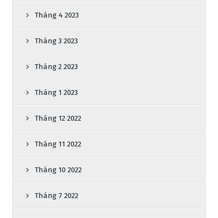
Tháng 4 2023
Tháng 3 2023
Tháng 2 2023
Tháng 1 2023
Tháng 12 2022
Tháng 11 2022
Tháng 10 2022
Tháng 7 2022