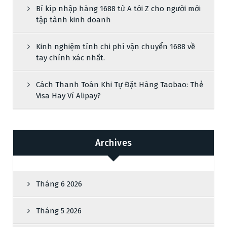
Bí kíp nhập hàng 1688 từ A tới Z cho người mới
tập tành kinh doanh
Kinh nghiệm tính chi phí vận chuyển 1688 về
tay chính xác nhất.
Cách Thanh Toán Khi Tự Đặt Hàng Taobao: Thẻ
Visa Hay Ví Alipay?
Archives
Tháng 6 2026
Tháng 5 2026