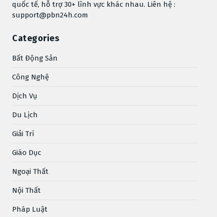
quốc tế, hỗ trợ 30+ lĩnh vực khác nhau. Liên hệ :
support@pbn24h.com
Categories
Bất Động Sản
Công Nghệ
Dịch Vụ
Du Lịch
Giải Trí
Giáo Dục
Ngoại Thất
Nội Thất
Pháp Luật