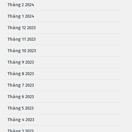
Tháng 2 2024
Tháng 1 2024
Tháng 12 2023
Tháng 11 2023
Tháng 10 2023
Tháng 9 2023
Tháng 8 2023
Tháng 7 2023
Tháng 6 2023
Tháng 5 2023
Tháng 4 2023
Tháng 3 2023