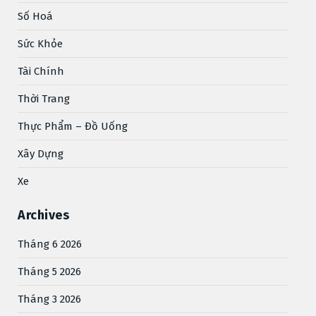
Số Hoá
Sức Khỏe
Tài Chính
Thời Trang
Thực Phẩm – Đồ Uống
Xây Dựng
Xe
Archives
Tháng 6 2026
Tháng 5 2026
Tháng 3 2026