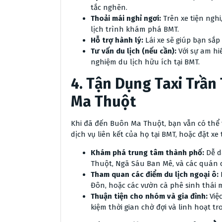
tắc nghẽn.
Thoải mái nghỉ ngơi:
Trên xe tiện ngh
lịch trình khám phá BMT.
Hỗ trợ hành lý:
Lái xe sẽ giúp bạn sắp
Tư vấn du lịch (nếu cần):
Với sự am hi
nghiệm du lịch hữu ích tại BMT.
4. Tận Dụng Taxi Trầ
Ma Thuột
Khi đã đến Buôn Ma Thuột, bạn vẫn có thể t
dịch vụ liên kết của họ tại BMT, hoặc đặt xe
Khám phá trung tâm thành phố:
Dễ d
Thuột, Ngã Sáu Ban Mê, và các quán c
Tham quan các điểm du lịch ngoại ô:
Đôn, hoặc các vườn cà phê sinh thái 
Thuận tiện cho nhóm và gia đình:
Việc
kiệm thời gian chờ đợi và linh hoạt tro