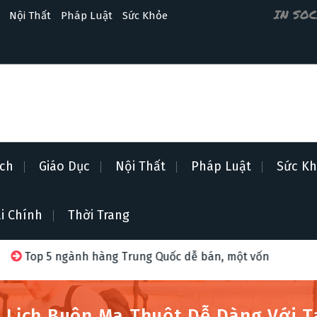
IN SO
Nội Thất
Pháp Luật
Sức Khỏe
ịch
Giáo Dục
Nội Thất
Pháp Luật
Sức K
i Chính
Thời Trang
àng Trung Quốc dễ bán, một vốn bốn lời năm 2026
Bí k
 Lịch Buôn Ma Thuột Dễ Dàng Với T