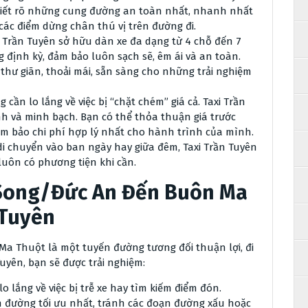
biết rõ những cung đường an toàn nhất, nhanh nhất
các điểm dừng chân thú vị trên đường đi.
 Trần Tuyên sở hữu dàn xe đa dạng từ 4 chỗ đến 7
g định kỳ, đảm bảo luôn sạch sẽ, êm ái và an toàn.
thư giãn, thoải mái, sẵn sàng cho những trải nghiệm
cần lo lắng về việc bị “chặt chém” giá cả. Taxi Trần
h và minh bạch. Bạn có thể thỏa thuận giá trước
ảm bảo chi phí hợp lý nhất cho hành trình của mình.
i chuyển vào ban ngày hay giữa đêm, Taxi Trần Tuyên
uôn có phương tiện khi cần.
 Song/Đức An Đến Buôn Ma
 Tuyên
a Thuột là một tuyến đường tương đối thuận lợi, đi
uyên, bạn sẽ được trải nghiệm:
 lắng về việc bị trễ xe hay tìm kiếm điểm đón.
n đường tối ưu nhất, tránh các đoạn đường xấu hoặc