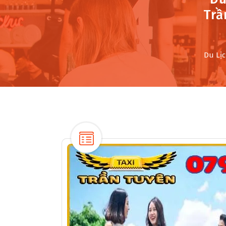
Trầ
Du Lị