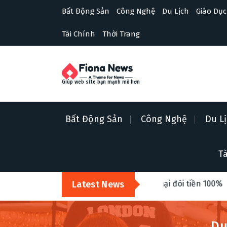
S
Bất Động Sản
Công Nghệ
Du Lịch
Giáo Dục
k
i
Tài Chính
Thời Trang
p
t
o
c
o
Giúp web site bạn mạnh mẽ hơn
n
t
e
Bất Động Sản
Công Nghệ
Du L
n
t
Tà
ng, sai màu? Cách khiếu nại đòi tiền 100%
Latest News
Top 5 ngành h
Du