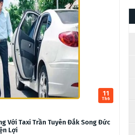
11
Th6
g Với Taxi Trần Tuyên Đắk Song Đức
ện Lợi