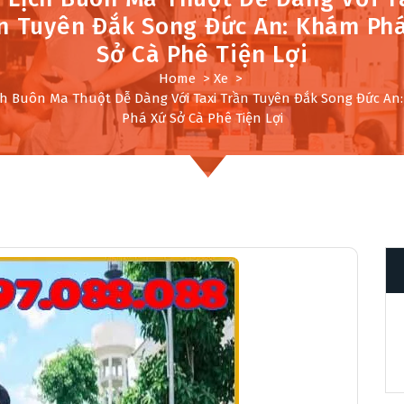
n Tuyên Đắk Song Đức An: Khám Ph
Sở Cà Phê Tiện Lợi
Home
>
Xe
>
ch Buôn Ma Thuột Dễ Dàng Với Taxi Trần Tuyên Đắk Song Đức An
Phá Xứ Sở Cà Phê Tiện Lợi