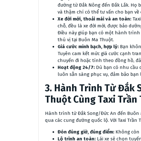
đường từ Đắk Nông đến Đắk Lắk. Họ 
và thậm chí có thể tư vấn cho bạn về 
Xe đời mới, thoải mái và an toàn:
Taxi
chỗ, đều là xe đời mới, được bảo dưỡn
Điều này giúp bạn có một hành trình 
thú vị tại Buôn Ma Thuột.
Giá cước minh bạch, hợp lý:
Bạn không 
Tuyên cam kết mức giá cước cạnh tran
chuyến đi hoặc tính theo đồng hồ, đ
Hoạt động 24/7:
Dù bạn có nhu cầu d
luôn sẵn sàng phục vụ, đảm bảo bạn l
3. Hành Trình Từ Đắk
Thuột Cùng Taxi Trần
Hành trình từ Đắk Song/Đức An đến Buôn M
qua các cung đường quốc lộ. Với Taxi Trần T
Đón đúng giờ, đúng điểm:
Không còn lo
Lộ trình an toàn:
Lái xe sẽ chọn tuyế