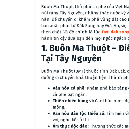
Buôn Ma Thuột, thủ phủ cà phê của Việt Na
núi rừng Tây Nguyên, những thác nước kỳ v
nàn. Để chuyến đi khám phá vùng đất cao n
bạn xuất phát từ Đắk Song hay Đức An, việc
then chốt. Và đó chính là lúc
Taxi dak son
hành tin cậy đưa bạn đến mọi ngóc ngách 
1. Buôn Ma Thuột – Đ
Tại Tây Nguyên
Buôn Ma Thuột (BMT) thuộc tỉnh Đắk Lắk,
đường di chuyển khá thuận tiện. Thành phố 
Văn hóa cà phê:
Khám phá bảo tàng cà
cà phê bạt ngàn.
Thiên nhiên hùng vĩ:
Các thác nước đẹ
mộng.
Văn hóa dân tộc thiểu số:
Tìm hiểu về
voi, nghe kể sử thi.
Ẩm thực độc đáo:
Thưởng thức các mó