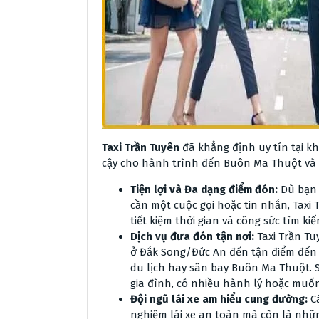
Taxi Trần Tuyên
đã khẳng định uy tín tại kh
cậy cho hành trình đến Buôn Ma Thuột và 
Tiện lợi và Đa dạng điểm đón:
Dù bạn 
cần một cuộc gọi hoặc tin nhắn, Taxi
tiết kiệm thời gian và công sức tìm k
Dịch vụ đưa đón tận nơi:
Taxi Trần Tu
ở Đắk Song/Đức An đến tận điểm đến
du lịch hay sân bay Buôn Ma Thuột. S
gia đình, có nhiều hành lý hoặc muốn 
Đội ngũ lái xe am hiểu cung đường:
Cá
nghiệm lái xe an toàn mà còn là nhữ