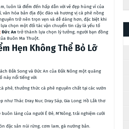
m, luôn là điểm đến hấp dẫn với vẻ đẹp hùng vĩ của
ĩ, văn hóa bản địa độc đáo và hương vị cà phê nồng
guyên trở nên trọn vẹn và dễ dàng hơn, đặc biệt khi
 lựa chọn một đối tác vận chuyển tin cậy là yếu tố
g
Đức An
trở thành lựa chọn lý tưởng, người bạn đồng
của Buôn Ma Thuột.
iểm Hẹn Không Thể Bỏ Lỡ
 cách Đắk Song và Đức An của Đắk Nông một quãng
này nổi tiếng với:
 phê, thưởng thức cà phê nguyên chất tại các vườn
p như Thác Dray Nur, Dray Sáp, Gia Long; Hồ Lắk thơ
 buôn làng của người Ê Đê, M’Nông, trải nghiệm cưỡi
n đặc sản núi rừng, cơm lam, gà nướng bản.