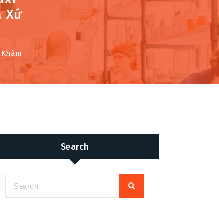
á Xứ
: Khám
Search