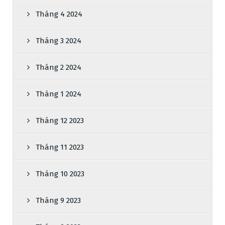
Tháng 4 2024
Tháng 3 2024
Tháng 2 2024
Tháng 1 2024
Tháng 12 2023
Tháng 11 2023
Tháng 10 2023
Tháng 9 2023