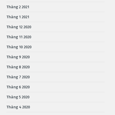
Tháng 2 2021
Tháng 1 2021
Tháng 12 2020
Tháng 11 2020
Tháng 10 2020
Tháng 9 2020
Tháng 8 2020
Tháng 7 2020
Tháng 6 2020
Tháng 5 2020
Tháng 4 2020