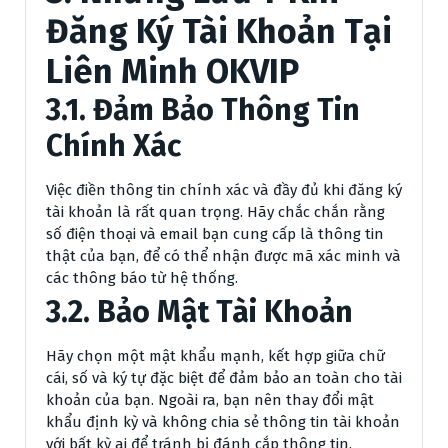
Đăng Ký Tài Khoản Tại
Liên Minh OKVIP
3.1. Đảm Bảo Thông Tin
Chính Xác
Việc điền thông tin chính xác và đầy đủ khi đăng ký
tài khoản là rất quan trọng. Hãy chắc chắn rằng
số điện thoại và email bạn cung cấp là thông tin
thật của bạn, để có thể nhận được mã xác minh và
các thông báo từ hệ thống.
3.2. Bảo Mật Tài Khoản
Hãy chọn một mật khẩu mạnh, kết hợp giữa chữ
cái, số và ký tự đặc biệt để đảm bảo an toàn cho tài
khoản của bạn. Ngoài ra, bạn nên thay đổi mật
khẩu định kỳ và không chia sẻ thông tin tài khoản
với bất kỳ ai để tránh bị đánh cắp thông tin.