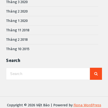
Tháng 3 2020
Tháng 2 2020
Tháng 1 2020
Tháng 11 2018
Tháng 2 2018
Tháng 10 2015
Search
Copyright © 2026 Việt Báo | Powered by
Fiona WordPress