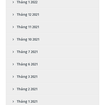
Tháng 1 2022
Tháng 12 2021
Tháng 11 2021
Tháng 10 2021
Tháng 7 2021
Tháng 6 2021
Tháng 3 2021
Tháng 2 2021
Tháng 1 2021