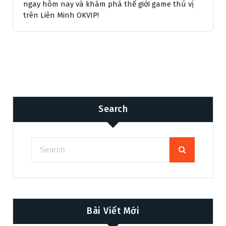
ngay hôm nay và khám phá thế giới game thú vị
trên Liên Minh OKVIP!
Search
Bài Viết Mới