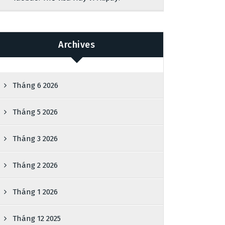
Archives
Tháng 6 2026
Tháng 5 2026
Tháng 3 2026
Tháng 2 2026
Tháng 1 2026
Tháng 12 2025