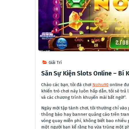
Giải Trí
Săn Sự Kiện Slots Online – Bí
Chào các bạn, tôi đã chơi
Nohu90
online đượ
khiến trò chơi này luôn hấp dẫn, tôi sẽ trả 
và các chương trình khuyến mãi bất ngờ!”.
Ngày mới tập tành chơi, tôi thường chỉ vào
thông báo hay banner quảng cáo trên trang
vòng quay miễn phí, không biết bao nhiêu gi
một người bạn kể rằng họ vừa trúng một ph