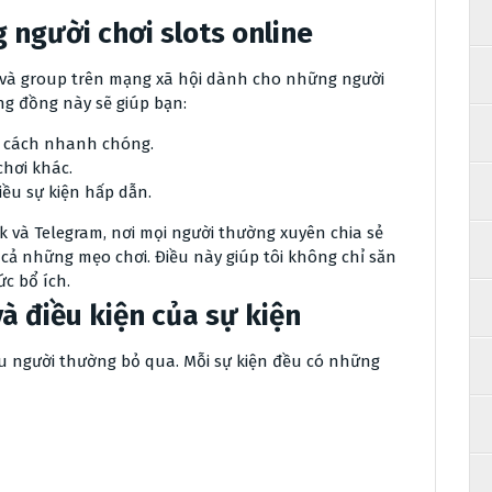
 người chơi slots online
n và group trên mạng xã hội dành cho những người
ộng đồng này sẽ giúp bạn:
ột cách nhanh chóng.
hơi khác.
iều sự kiện hấp dẫn.
k và Telegram, nơi mọi người thường xuyên chia sẻ
và cả những mẹo chơi. Điều này giúp tôi không chỉ săn
c bổ ích.
và điều kiện của sự kiện
u người thường bỏ qua. Mỗi sự kiện đều có những