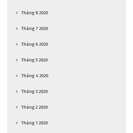
Tháng 8 2020
Tháng 7 2020
Tháng 6 2020
Tháng 5 2020
Tháng 4 2020
Tháng 3 2020
Tháng 2 2020
Tháng 1 2020