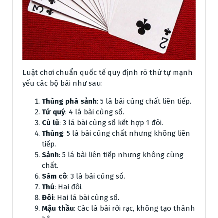
Luật chơi chuẩn quốc tế quy định rõ thứ tự mạnh
yếu các bộ bài như sau:
Thùng phá sảnh
: 5 lá bài cùng chất liên tiếp.
Tứ quý
: 4 lá bài cùng số.
Cù lũ
: 3 lá bài cùng số kết hợp 1 đôi.
Thùng
: 5 lá bài cùng chất nhưng không liên
tiếp.
Sảnh
: 5 lá bài liên tiếp nhưng không cùng
chất.
Sám cô
: 3 lá bài cùng số.
Thú
: Hai đôi.
Đôi
: Hai lá bài cùng số.
Mậu thầu
: Các lá bài rời rạc, không tạo thành