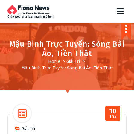
S
k
i
Giúp web site bạn mạnh mẽ hơn
p
t
o
Mậu Binh Trực Tuyến: Sòng Bài
c
o
Ảo, Tiền Thật
n
Home
>
Giải Trí
>
t
Mậu Binh Trực Tuyến: Sòng Bài Ảo, Tiền Thật
e
n
t
10
Th3
Giải Trí