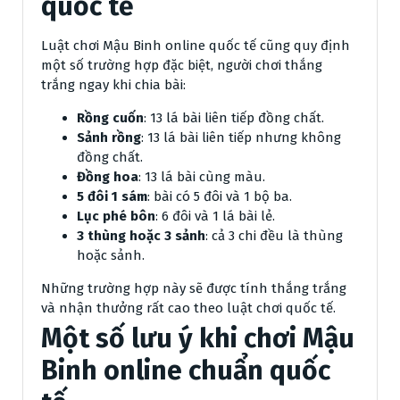
quốc tế
Luật chơi Mậu Binh online quốc tế cũng quy định
một số trường hợp đặc biệt, người chơi thắng
trắng ngay khi chia bài:
Rồng cuốn
: 13 lá bài liên tiếp đồng chất.
Sảnh rồng
: 13 lá bài liên tiếp nhưng không
đồng chất.
Đồng hoa
: 13 lá bài cùng màu.
5 đôi 1 sám
: bài có 5 đôi và 1 bộ ba.
Lục phé bôn
: 6 đôi và 1 lá bài lẻ.
3 thùng hoặc 3 sảnh
: cả 3 chi đều là thùng
hoặc sảnh.
Những trường hợp này sẽ được tính thắng trắng
và nhận thưởng rất cao theo luật chơi quốc tế.
Một số lưu ý khi chơi Mậu
Binh online chuẩn quốc