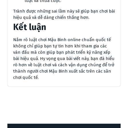
luật và thua cuộc.
Tránh được những sai lầm này sẽ giúp bạn chơi bài
hiệu quả và dễ dàng chiến thắng hơn.
Kết luận
Nắm rõ luật chơi Mậu Binh online chuẩn quốc tế
không chỉ giúp bạn tự tin hơn khi tham gia các
ván đấu mà còn giúp bạn phát triển kỹ năng xếp
bài hiệu quả. Hy vọng qua bài viết này, bạn đã hiểu
rõ hơn về luật chơi và cách vận dụng chúng để trở
thành người chơi Mậu Binh xuất sắc trên các sân
chơi quốc tế.