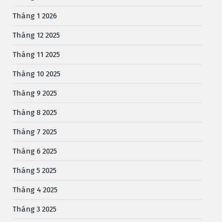
Tháng 1 2026
Tháng 12 2025
Tháng 11 2025
Tháng 10 2025
Tháng 9 2025
Tháng 8 2025
Tháng 7 2025
Tháng 6 2025
Tháng 5 2025
Tháng 4 2025
Tháng 3 2025