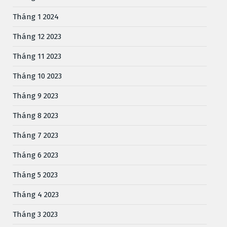
Tháng 1 2024
Tháng 12 2023
Tháng 11 2023
Tháng 10 2023
Tháng 9 2023
Tháng 8 2023
Tháng 7 2023
Tháng 6 2023
Tháng 5 2023
Tháng 4 2023
Tháng 3 2023