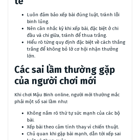
tế
Luôn đảm bảo xếp bài đúng luật, tránh lỗi
binh lủng.
Nên cân nhắc kỹ khi xếp bài, đặc biệt ở chi
đầu và chi giữa, tránh để thua trắng.
Hiểu rõ từng quy định đặc biệt về cách thắng
trắng để không bỏ lỡ cơ hội nhận thưởng
lớn.
Các sai lầm thường gặp
của người chơi mới
Khi chơi Mậu Binh online, người mới thường mắc
phải một số sai lầm như:
Không nắm rõ thứ tự sức mạnh của các bộ
bài.
Xếp bài theo cảm tính thay vì chiến thuật.
Chủ quan khi gặp bài mạnh, dẫn tới xếp sai