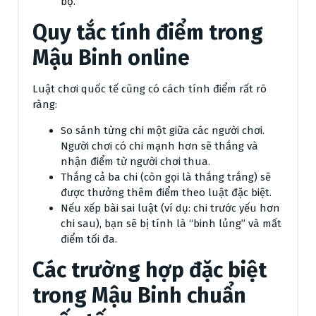
bộ.
Quy tắc tính điểm trong
Mậu Binh online
Luật chơi quốc tế cũng có cách tính điểm rất rõ
ràng:
So sánh từng chi một giữa các người chơi.
Người chơi có chi mạnh hơn sẽ thắng và
nhận điểm từ người chơi thua.
Thắng cả ba chi (còn gọi là thắng trắng) sẽ
được thưởng thêm điểm theo luật đặc biệt.
Nếu xếp bài sai luật (ví dụ: chi trước yếu hơn
chi sau), bạn sẽ bị tính là “binh lủng” và mất
điểm tối đa.
Các trường hợp đặc biệt
trong Mậu Binh chuẩn