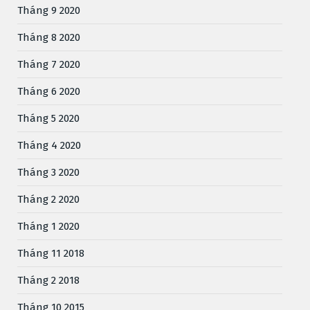
Tháng 9 2020
Tháng 8 2020
Tháng 7 2020
Tháng 6 2020
Tháng 5 2020
Tháng 4 2020
Tháng 3 2020
Tháng 2 2020
Tháng 1 2020
Tháng 11 2018
Tháng 2 2018
Tháng 10 2015