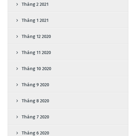
Tháng 2 2021
Tháng 1 2021
Tháng 12 2020
Tháng 11 2020
Tháng 10 2020
Tháng 9 2020
Tháng 8 2020
Tháng 7 2020
Tháng 6 2020