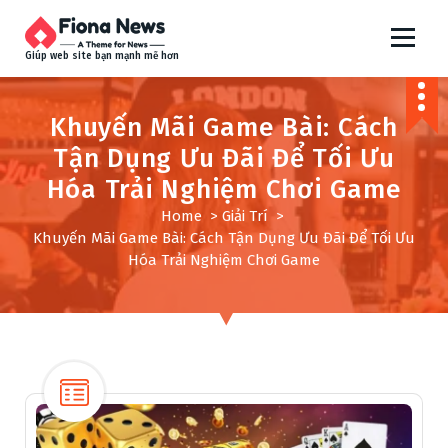
S
k
i
Giúp web site bạn mạnh mẽ hơn
p
t
o
Khuyến Mãi Game Bài: Cách
c
Tận Dụng Ưu Đãi Để Tối Ưu
o
Hóa Trải Nghiệm Chơi Game
n
t
Home
>
Giải Trí
>
e
Khuyến Mãi Game Bài: Cách Tận Dụng Ưu Đãi Để Tối Ưu
n
Hóa Trải Nghiệm Chơi Game
t