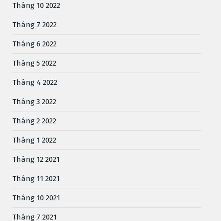
Tháng 10 2022
Tháng 7 2022
Tháng 6 2022
Tháng 5 2022
Tháng 4 2022
Tháng 3 2022
Tháng 2 2022
Tháng 1 2022
Tháng 12 2021
Tháng 11 2021
Tháng 10 2021
Tháng 7 2021