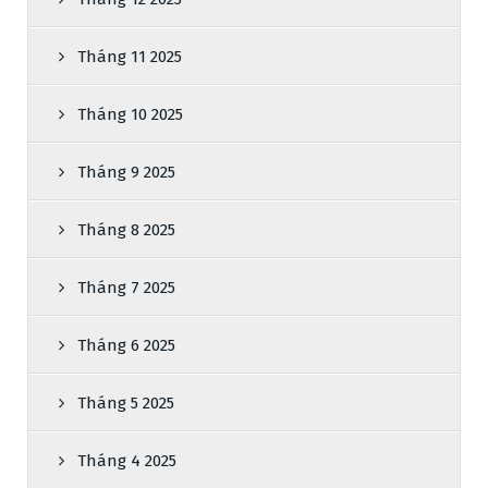
Tháng 11 2025
Tháng 10 2025
Tháng 9 2025
Tháng 8 2025
Tháng 7 2025
Tháng 6 2025
Tháng 5 2025
Tháng 4 2025