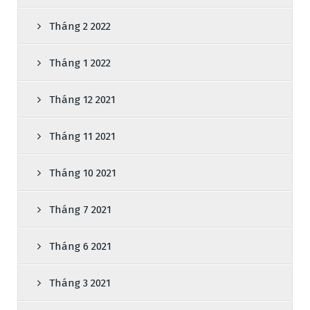
Tháng 2 2022
Tháng 1 2022
Tháng 12 2021
Tháng 11 2021
Tháng 10 2021
Tháng 7 2021
Tháng 6 2021
Tháng 3 2021