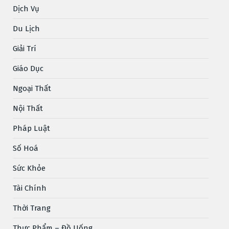
Dịch Vụ
Du Lịch
Giải Trí
Giáo Dục
Ngoại Thất
Nội Thất
Pháp Luật
Số Hoá
Sức Khỏe
Tài Chính
Thời Trang
Thực Phẩm – Đồ Uống