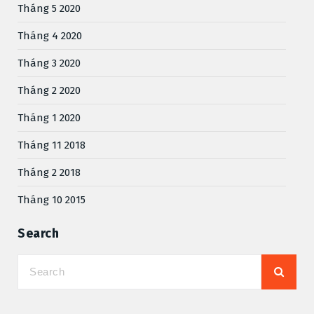
Tháng 5 2020
Tháng 4 2020
Tháng 3 2020
Tháng 2 2020
Tháng 1 2020
Tháng 11 2018
Tháng 2 2018
Tháng 10 2015
Search