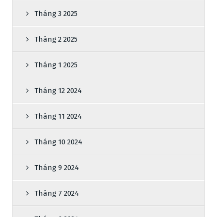
Tháng 3 2025
Tháng 2 2025
Tháng 1 2025
Tháng 12 2024
Tháng 11 2024
Tháng 10 2024
Tháng 9 2024
Tháng 7 2024