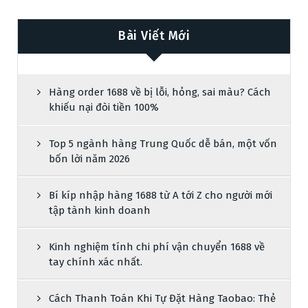
Bài Viết Mới
Hàng order 1688 về bị lỗi, hỏng, sai màu? Cách
khiếu nại đòi tiền 100%
Top 5 ngành hàng Trung Quốc dễ bán, một vốn
bốn lời năm 2026
Bí kíp nhập hàng 1688 từ A tới Z cho người mới
tập tành kinh doanh
Kinh nghiệm tính chi phí vận chuyển 1688 về
tay chính xác nhất.
Cách Thanh Toán Khi Tự Đặt Hàng Taobao: Thẻ