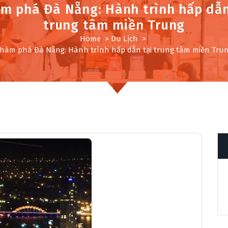
m phá Đà Nẵng: Hành trình hấp dẫn
trung tâm miền Trung
Home
>
Du Lịch
>
hám phá Đà Nẵng: Hành trình hấp dẫn tại trung tâm miền Tru