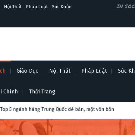
IN SO
Nội Thất
Pháp Luật
Sức Khỏe
ịch
Giáo Dục
Nội Thất
Pháp Luật
Sức K
i Chính
Thời Trang
ng Trung Quốc dễ bán, một vốn bốn lời năm 2026
Bí kí