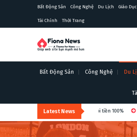
S
Bất Động Sản
Công Nghệ
Du Lịch
Giáo Dục
k
i
Tài Chính
Thời Trang
p
t
o
c
o
Giúp web site bạn mạnh mẽ hơn
n
t
e
Bất Động Sản
Công Nghệ
Du L
n
t
Tà
g, sai màu? Cách khiếu nại đòi tiền 100%
Latest News
Top 5 ngành hà