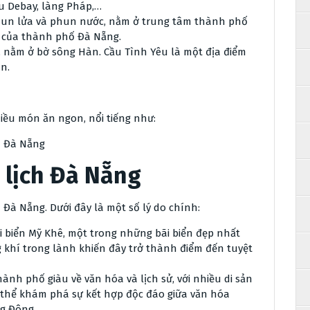
u Debay, làng Pháp,…
hun lửa và phun nước, nằm ở trung tâm thành phố
g của thành phố Đà Nẵng.
, nằm ở bờ sông Hàn. Cầu Tình Yêu là một địa điểm
n.
iều món ăn ngon, nổi tiếng như:
a Đà Nẵng
 lịch Đà Nẵng
 Đà Nẵng. Dưới đây là một số lý do chính:
i biển Mỹ Khê, một trong những bãi biển đẹp nhất
g khí trong lành khiến đây trở thành điểm đến tuyệt
nh phố giàu về văn hóa và lịch sử, với nhiều di sản
ó thể khám phá sự kết hợp độc đáo giữa văn hóa
g Đông.