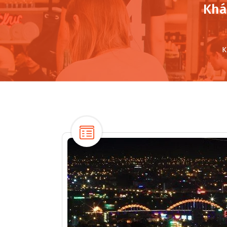
Khá
K