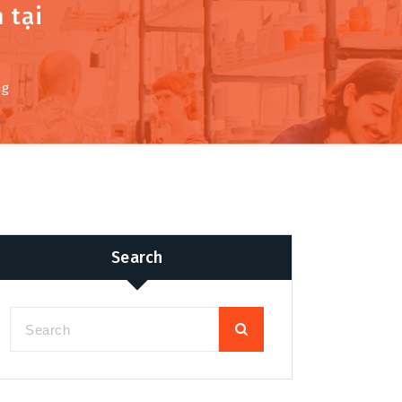
 tại
ng
Search