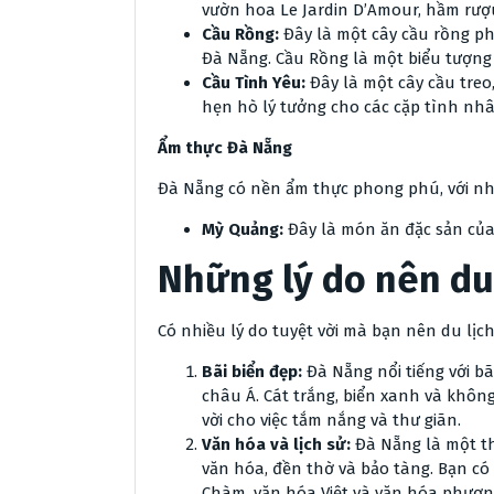
vườn hoa Le Jardin D’Amour, hầm rượ
Cầu Rồng:
Đây là một cây cầu rồng p
Đà Nẵng. Cầu Rồng là một biểu tượn
Cầu Tình Yêu:
Đây là một cây cầu treo
hẹn hò lý tưởng cho các cặp tình nhâ
Ẩm thực Đà Nẵng
Đà Nẵng có nền ẩm thực phong phú, với nh
Mỳ Quảng:
Đây là món ăn đặc sản củ
Những lý do nên du
Có nhiều lý do tuyệt vời mà bạn nên du lịch
Bãi biển đẹp:
Đà Nẵng nổi tiếng với bã
châu Á. Cát trắng, biển xanh và khôn
vời cho việc tắm nắng và thư giãn.
Văn hóa và lịch sử:
Đà Nẵng là một thà
văn hóa, đền thờ và bảo tàng. Bạn c
Chàm, văn hóa Việt và văn hóa phươn