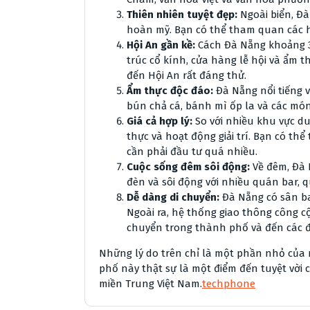
Thiên nhiên tuyệt đẹp:
Ngoài biển, Đà
hoàn mỹ. Bạn có thể tham quan các ha
Hội An gần kề:
Cách Đà Nẵng khoảng 30
trúc cổ kính, cửa hàng lễ hội và ẩm t
đến Hội An rất đáng thử.
Ẩm thực độc đáo:
Đà Nẵng nổi tiếng 
bún chả cá, bánh mì ốp la và các món
Giá cả hợp lý:
So với nhiều khu vực du
thực và hoạt động giải trí. Bạn có th
cần phải đầu tư quá nhiều.
Cuộc sống đêm sôi động:
Về đêm, Đà 
đèn và sôi động với nhiều quán bar, q
Dễ dàng di chuyển:
Đà Nẵng có sân bay
Ngoài ra, hệ thống giao thông công cộ
chuyển trong thành phố và đến các 
Những lý do trên chỉ là một phần nhỏ của 
phố này thật sự là một điểm đến tuyệt vờ
miền Trung Việt Nam.
techphone