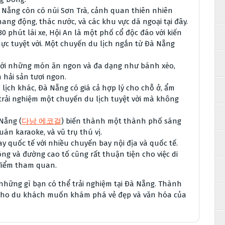
 Nẵng còn có núi Sơn Trà, cảnh quan thiên nhiên
ng động, thác nước, và các khu vực dã ngoại tại đây.
 phút lái xe, Hội An là một phố cổ độc đáo với kiến
hực tuyệt vời. Một chuyến du lịch ngắn từ Đà Nẵng
với những món ăn ngon và đa dạng như bánh xèo,
 hải sản tươi ngon.
 lịch khác, Đà Nẵng có giá cả hợp lý cho chỗ ở, ẩm
ể trải nghiệm một chuyến du lịch tuyệt vời mà không
Nẵng (
다낭 에코걸
) biến thành một thành phố sáng
uán karaoke, và vũ trụ thú vị.
 quốc tế với nhiều chuyến bay nội địa và quốc tế.
ng và đường cao tố cũng rất thuận tiện cho việc di
điểm tham quan.
những gì bạn có thể trải nghiệm tại Đà Nẵng. Thành
i cho du khách muốn khám phá vẻ đẹp và văn hóa của