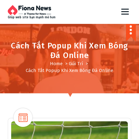
S
k
i
Giúp web site bạn mạnh mẽ hơn
p
t
o
Cách Tắt Popup Khi Xem Bóng
c
o
Đá Online
n
Home
>
Giải Trí
>
t
Cách Tắt Popup Khi Xem Bóng Đá Online
e
n
t