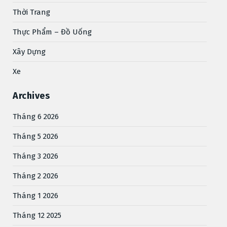
Thời Trang
Thực Phẩm – Đồ Uống
Xây Dựng
Xe
Archives
Tháng 6 2026
Tháng 5 2026
Tháng 3 2026
Tháng 2 2026
Tháng 1 2026
Tháng 12 2025