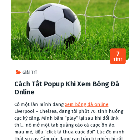
7
Th11
Giải Trí
Cách Tắt Popup Khi Xem Bóng Đá
Online
Có một lần mình đang
xem bóng đá online
Liverpool – Chelsea, đang tới phút 76, tình huống
cực kỳ căng. Mình bấm “play” lại sau khi đổi link
thì… nó mở một tab quảng cáo cá cược ồn ào,
màu mè, kiểu “click là thua cuộc đời”. Lúc đó mình
thật sự cay. Cảm xúc đang cao trào tự nhiên bị cắt