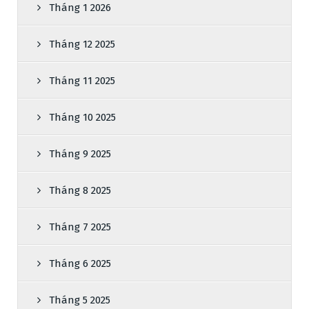
Tháng 1 2026
Tháng 12 2025
Tháng 11 2025
Tháng 10 2025
Tháng 9 2025
Tháng 8 2025
Tháng 7 2025
Tháng 6 2025
Tháng 5 2025