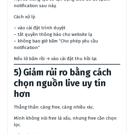
notification sau này.
Cách xử lý:
– vào cài đặt trình duyệt
– tắt quyền thông báo cho website lạ
– không bao giờ bấm “Cho phép yêu cầu
notification”
Nếu lỡ bấm rồi → vào cài đặt thu hồi lại.
5) Giảm rủi ro bằng cách
chọn nguồn live uy tín
hơn
Thẳng thắn: càng free, càng nhiều rác.
Mình không nói free là xấu, nhưng free cần chọn
lọc.