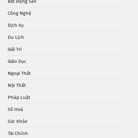
Bất Động Sản
Công Nghệ
Dịch Vụ
Du Lịch
Giải Trí
Giáo Dục
Ngoại Thất
Nội Thất
Pháp Luật
Số Hoá
Sức Khỏe
Tài Chính