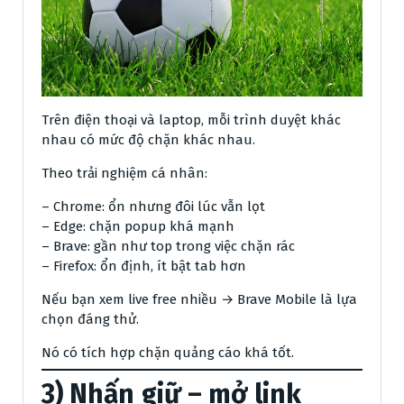
Trên điện thoại và laptop, mỗi trình duyệt khác
nhau có mức độ chặn khác nhau.
Theo trải nghiệm cá nhân:
– Chrome: ổn nhưng đôi lúc vẫn lọt
– Edge: chặn popup khá mạnh
– Brave: gần như top trong việc chặn rác
– Firefox: ổn định, ít bật tab hơn
Nếu bạn xem live free nhiều → Brave Mobile là lựa
chọn đáng thử.
Nó có tích hợp chặn quảng cáo khá tốt.
3) Nhấn giữ – mở link