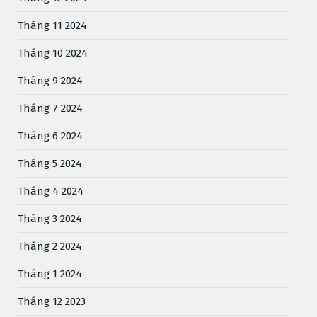
Tháng 11 2024
Tháng 10 2024
Tháng 9 2024
Tháng 7 2024
Tháng 6 2024
Tháng 5 2024
Tháng 4 2024
Tháng 3 2024
Tháng 2 2024
Tháng 1 2024
Tháng 12 2023