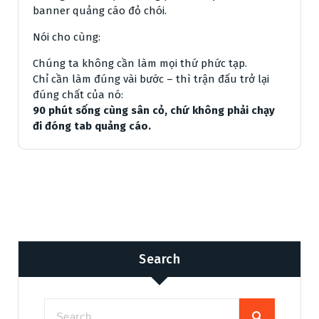
banner quảng cáo đỏ chói.
Nói cho cùng:
Chúng ta không cần làm mọi thứ phức tạp.
Chỉ cần làm đúng vài bước – thì trận đấu trở lại
đúng chất của nó:
90 phút sống cùng sân cỏ, chứ không phải chạy
đi đóng tab quảng cáo.
Search