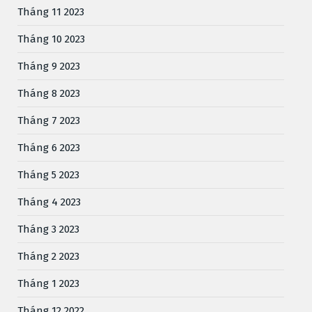
Tháng 11 2023
Tháng 10 2023
Tháng 9 2023
Tháng 8 2023
Tháng 7 2023
Tháng 6 2023
Tháng 5 2023
Tháng 4 2023
Tháng 3 2023
Tháng 2 2023
Tháng 1 2023
Tháng 12 2022