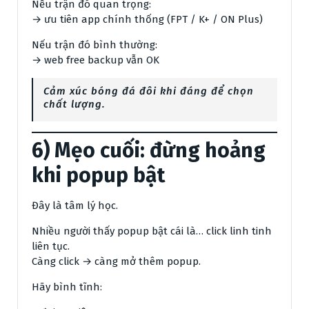
Nếu trận đó quan trọng:
→ ưu tiên app chính thống (FPT / K+ / ON Plus)
Nếu trận đó bình thường:
→ web free backup vẫn OK
Cảm xúc bóng đá đôi khi đáng để chọn
chất lượng.
6) Mẹo cuối: đừng hoảng
khi popup bật
Đây là tâm lý học.
Nhiều người thấy popup bật cái là… click linh tinh
liên tục.
Càng click → càng mở thêm popup.
Hãy bình tĩnh: