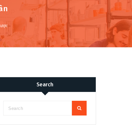
ân
Cược
Search