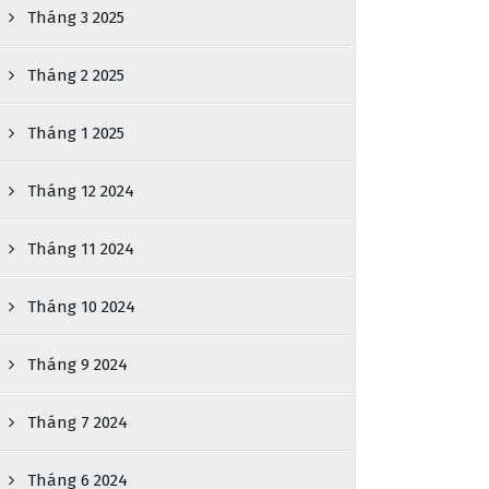
Tháng 3 2025
Tháng 2 2025
Tháng 1 2025
Tháng 12 2024
Tháng 11 2024
Tháng 10 2024
Tháng 9 2024
Tháng 7 2024
Tháng 6 2024