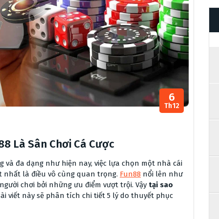
6
Th12
88 Là Sân Chơi Cá Cược
ng và đa dạng như hiện nay, việc lựa chọn một nhà cái
t nhất là điều vô cùng quan trọng.
Fun88
nổi lên như
gười chơi bởi những ưu điểm vượt trội. Vậy
tại sao
ài viết này sẽ phân tích chi tiết 5 lý do thuyết phục