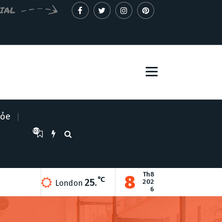
CIAL
hỏe
123
6
Th8
8
nhập hàng 1688 từ A tới Z cho người mới tập tành kinh doanh
℃
25.
202
London
6