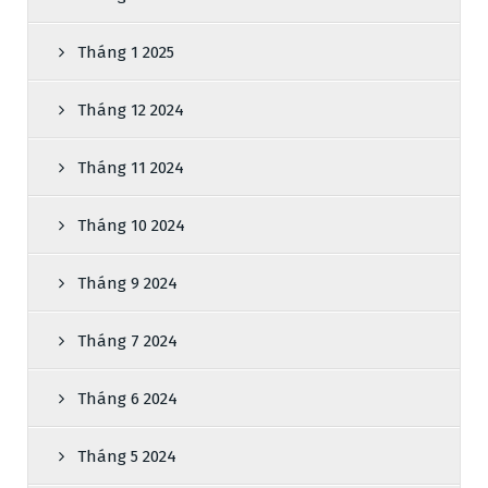
Tháng 1 2025
Tháng 12 2024
Tháng 11 2024
Tháng 10 2024
Tháng 9 2024
Tháng 7 2024
Tháng 6 2024
Tháng 5 2024