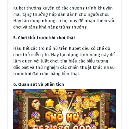
Kubet thường xuyên có các chương trình khuyến
mãi, tặng thưởng hấp dẫn dành cho người chơi.
Hãy tận dụng những cơ hội này để nhận thêm vốn
chơi và tăng khả năng trúng thưởng.
5. Chơi thử trước khi chơi thật
Hầu hết các trò nổ hũ trên Kubet đều có chế độ
chơi thử miễn phí. Hãy tận dụng tính năng này để
làm quen với luật chơi, tìm hiểu các biểu tượng
đặc biệt và thử nghiệm các chiến thuật khác nhau
trước khi đặt cược bằng tiền thật.
6. Quan sát và phân tích