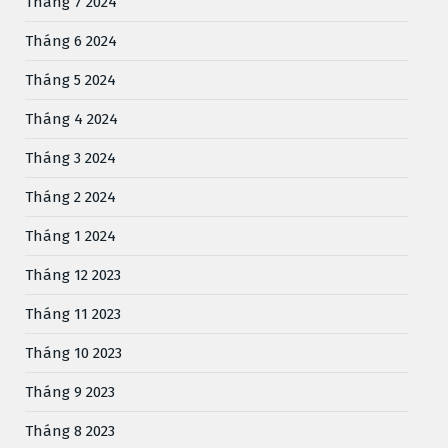
Tháng 7 2024
Tháng 6 2024
Tháng 5 2024
Tháng 4 2024
Tháng 3 2024
Tháng 2 2024
Tháng 1 2024
Tháng 12 2023
Tháng 11 2023
Tháng 10 2023
Tháng 9 2023
Tháng 8 2023