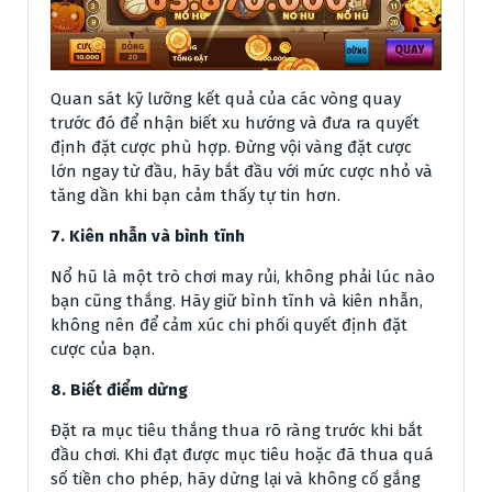
Quan sát kỹ lưỡng kết quả của các vòng quay
trước đó để nhận biết xu hướng và đưa ra quyết
định đặt cược phù hợp. Đừng vội vàng đặt cược
lớn ngay từ đầu, hãy bắt đầu với mức cược nhỏ và
tăng dần khi bạn cảm thấy tự tin hơn.
7. Kiên nhẫn và bình tĩnh
Nổ hũ là một trò chơi may rủi, không phải lúc nào
bạn cũng thắng. Hãy giữ bình tĩnh và kiên nhẫn,
không nên để cảm xúc chi phối quyết định đặt
cược của bạn.
8. Biết điểm dừng
Đặt ra mục tiêu thắng thua rõ ràng trước khi bắt
đầu chơi. Khi đạt được mục tiêu hoặc đã thua quá
số tiền cho phép, hãy dừng lại và không cố gắng