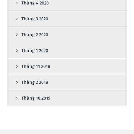
Tháng 4 2020
Tháng 3 2020
Tháng 2 2020
Tháng 1 2020
Tháng 11 2018
Tháng 2 2018
Tháng 10 2015