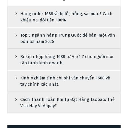
Hàng order 1688 về bị lỗi, hỏng, sai màu? Cách
khiếu nại đòi tiền 100%
Top 5 ngành hàng Trung Quốc dễ bán, một vốn
bốn lời năm 2026
Bí kíp nhập hàng 1688 từ A tới Z cho người mới
tập tành kinh doanh
Kinh nghiệm tính chi phí vận chuyển 1688 về
tay chính xác nhất.
Cách Thanh Toán Khi Tự Đặt Hàng Taobao: Thẻ
Visa Hay Ví Alipay?