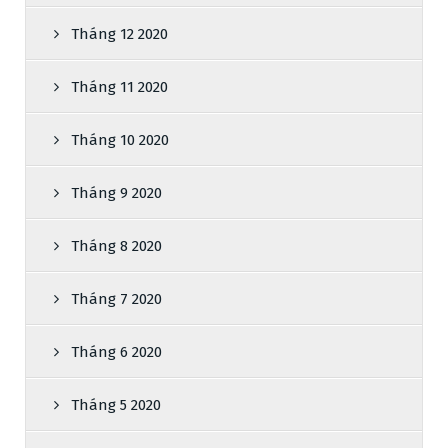
Tháng 12 2020
Tháng 11 2020
Tháng 10 2020
Tháng 9 2020
Tháng 8 2020
Tháng 7 2020
Tháng 6 2020
Tháng 5 2020