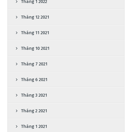
Tháng 1 2022
Tháng 12 2021
Tháng 11 2021
Tháng 10 2021
Tháng 7 2021
Tháng 6 2021
Tháng 3 2021
Tháng 2 2021
Tháng 1 2021