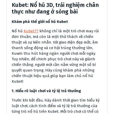
Kubet: Nổ hũ 3D, trải nghiệm chân
thực như đang ở sòng bài
Khám phá thế giới nổ hũ Kubet
Nổ hũ
Kubet77
không chỉ là một trò chơi may rủi
đơn thuần, mà còn là một thử thách về chiến
thuật và sự kiên nhẫn. Với giao diện đẹp mắt, âm
thanh sống động và cơ hội trúng thưởng lớn,
Kuwin thu hút hàng ngàn người chơi mỗi ngày.
Tuy nhiên, để chinh phục trò chơi này và giành
chiến thắng, người mới cần nắm vững một số bí
quyết quan trọng. Hãy cùng khám phá những
chiến thuật hiệu quả giúp bạn làm chủ nổ hũ
Kubet!
1. Hiểu rõ luật chơi và tỷ lệ trả thưởng
Trước khi bắt đầu, hãy dành thời gian tìm hiểu kỹ
luật chơi, cách tính điểm và tỷ lệ trả thưởng của
từng trò nổ hũ trên Kubet. Mỗi trò chơi có thể có