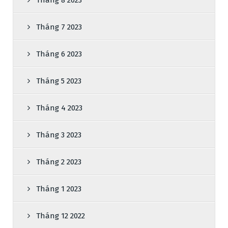
Tháng 7 2023
Tháng 6 2023
Tháng 5 2023
Tháng 4 2023
Tháng 3 2023
Tháng 2 2023
Tháng 1 2023
Tháng 12 2022