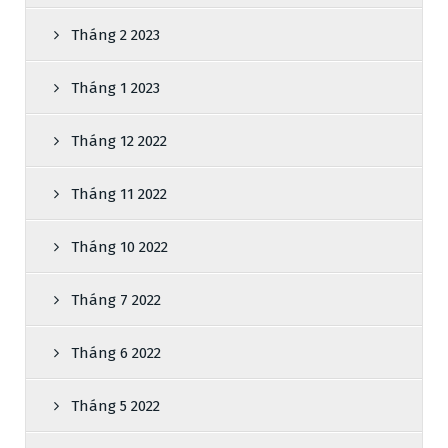
Tháng 2 2023
Tháng 1 2023
Tháng 12 2022
Tháng 11 2022
Tháng 10 2022
Tháng 7 2022
Tháng 6 2022
Tháng 5 2022