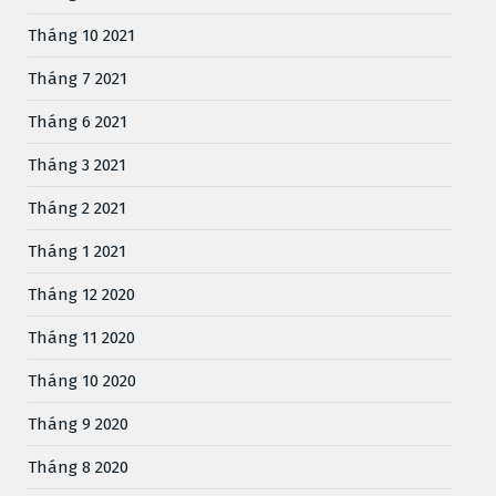
Tháng 10 2021
Tháng 7 2021
Tháng 6 2021
Tháng 3 2021
Tháng 2 2021
Tháng 1 2021
Tháng 12 2020
Tháng 11 2020
Tháng 10 2020
Tháng 9 2020
Tháng 8 2020