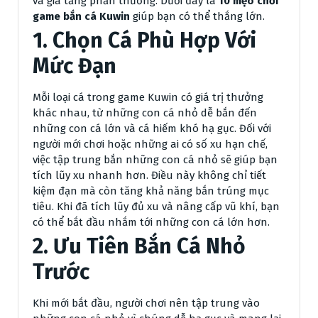
và gia tăng phần thưởng. Dưới đây là
10 mẹo chơi
game bắn cá Kuwin
giúp bạn có thể thắng lớn.
1.
Chọn Cá Phù Hợp Với
Mức Đạn
Mỗi loại cá trong game Kuwin có giá trị thưởng
khác nhau, từ những con cá nhỏ dễ bắn đến
những con cá lớn và cá hiếm khó hạ gục. Đối với
người mới chơi hoặc những ai có số xu hạn chế,
việc tập trung bắn những con cá nhỏ sẽ giúp bạn
tích lũy xu nhanh hơn. Điều này không chỉ tiết
kiệm đạn mà còn tăng khả năng bắn trúng mục
tiêu. Khi đã tích lũy đủ xu và nâng cấp vũ khí, bạn
có thể bắt đầu nhắm tới những con cá lớn hơn.
2.
Ưu Tiên Bắn Cá Nhỏ
Trước
Khi mới bắt đầu, người chơi nên tập trung vào