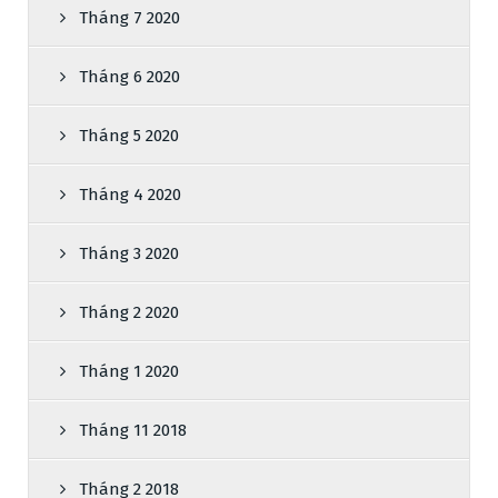
Tháng 7 2020
Tháng 6 2020
Tháng 5 2020
Tháng 4 2020
Tháng 3 2020
Tháng 2 2020
Tháng 1 2020
Tháng 11 2018
Tháng 2 2018