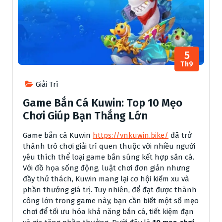
5
Th9
Giải Trí
Game Bắn Cá Kuwin: Top 10 Mẹo
Chơi Giúp Bạn Thắng Lớn
Game bắn cá Kuwin
https://vnkuwin.bike/
đã trở
thành trò chơi giải trí quen thuộc với nhiều người
yêu thích thể loại game bắn súng kết hợp săn cá.
Với đồ họa sống động, luật chơi đơn giản nhưng
đầy thử thách, Kuwin mang lại cơ hội kiếm xu và
phần thưởng giá trị. Tuy nhiên, để đạt được thành
công lớn trong game này, bạn cần biết một số mẹo
chơi để tối ưu hóa khả năng bắn cá, tiết kiệm đạn