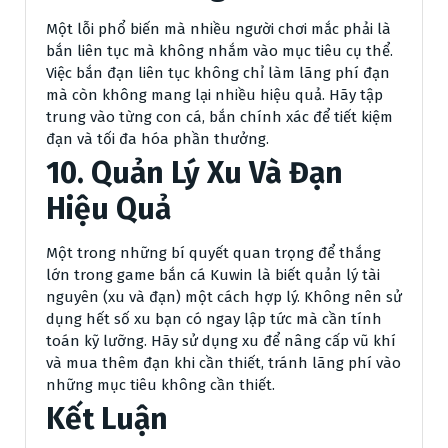
Một lỗi phổ biến mà nhiều người chơi mắc phải là
bắn liên tục mà không nhắm vào mục tiêu cụ thể.
Việc bắn đạn liên tục không chỉ làm lãng phí đạn
mà còn không mang lại nhiều hiệu quả. Hãy tập
trung vào từng con cá, bắn chính xác để tiết kiệm
đạn và tối đa hóa phần thưởng.
10.
Quản Lý Xu Và Đạn
Hiệu Quả
Một trong những bí quyết quan trọng để thắng
lớn trong game bắn cá Kuwin là biết quản lý tài
nguyên (xu và đạn) một cách hợp lý. Không nên sử
dụng hết số xu bạn có ngay lập tức mà cần tính
toán kỹ lưỡng. Hãy sử dụng xu để nâng cấp vũ khí
và mua thêm đạn khi cần thiết, tránh lãng phí vào
những mục tiêu không cần thiết.
Kết Luận