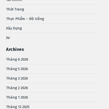
Thời Trang
Thực Phẩm – Đồ Uống
Xây Dựng
Xe
Archives
Tháng 6 2026
Tháng 5 2026
Tháng 3 2026
Tháng 2 2026
Tháng 1 2026
Tháng 12 2025