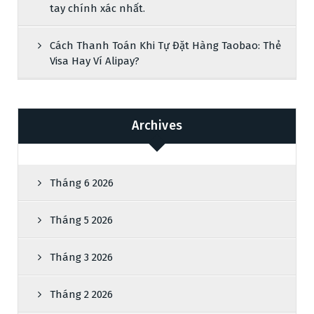
tay chính xác nhất.
Cách Thanh Toán Khi Tự Đặt Hàng Taobao: Thẻ
Visa Hay Ví Alipay?
Archives
Tháng 6 2026
Tháng 5 2026
Tháng 3 2026
Tháng 2 2026