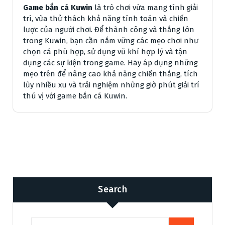
Game bắn cá Kuwin
là trò chơi vừa mang tính giải
trí, vừa thử thách khả năng tính toán và chiến
lược của người chơi. Để thành công và thắng lớn
trong Kuwin, bạn cần nắm vững các mẹo chơi như
chọn cá phù hợp, sử dụng vũ khí hợp lý và tận
dụng các sự kiện trong game. Hãy áp dụng những
mẹo trên để nâng cao khả năng chiến thắng, tích
lũy nhiều xu và trải nghiệm những giờ phút giải trí
thú vị với game bắn cá Kuwin.
Search