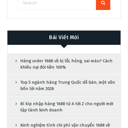
Bài Viết Mới
Hàng order 1688 về bị lỗi, hỏng, sai màu? Cách
khiếu nại đòi tiền 100%
Top 5 ngành hàng Trung Quốc dễ bán, một vốn
bốn lời năm 2026
Bí kíp nhập hàng 1688 từ A tới Z cho người mới
tập tành kinh doanh
Kinh nghiệm tính chi phí vận chuyển 1688 về