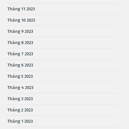
Tháng 11 2023
Tháng 10 2023
Tháng 9 2023
Tháng 8 2023
Tháng 7 2023
Tháng 6 2023
Tháng 5 2023
Tháng 4 2023
Tháng 3 2023
Tháng 2 2023
Tháng 1 2023