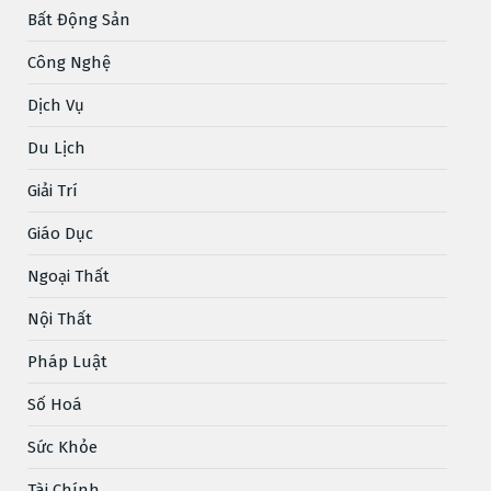
Bất Động Sản
Công Nghệ
Dịch Vụ
Du Lịch
Giải Trí
Giáo Dục
Ngoại Thất
Nội Thất
Pháp Luật
Số Hoá
Sức Khỏe
Tài Chính