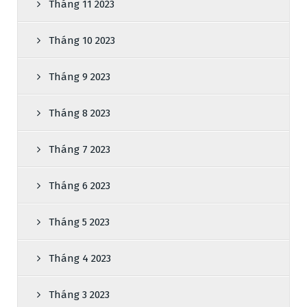
Tháng 11 2023
Tháng 10 2023
Tháng 9 2023
Tháng 8 2023
Tháng 7 2023
Tháng 6 2023
Tháng 5 2023
Tháng 4 2023
Tháng 3 2023