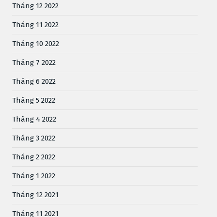
Tháng 12 2022
Tháng 11 2022
Tháng 10 2022
Tháng 7 2022
Tháng 6 2022
Tháng 5 2022
Tháng 4 2022
Tháng 3 2022
Tháng 2 2022
Tháng 1 2022
Tháng 12 2021
Tháng 11 2021