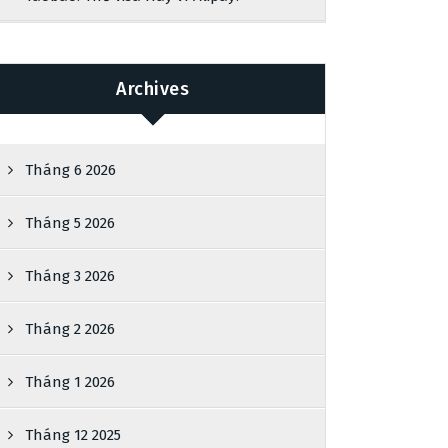
Archives
Tháng 6 2026
Tháng 5 2026
Tháng 3 2026
Tháng 2 2026
Tháng 1 2026
Tháng 12 2025