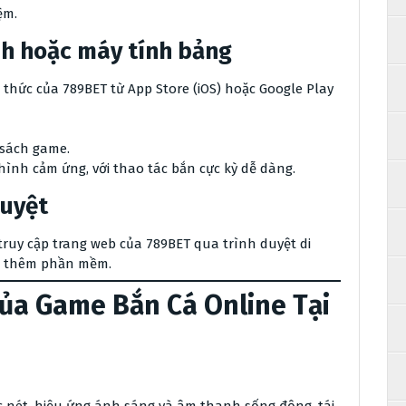
ệm.
nh hoặc máy tính bảng
 thức của 789BET từ App Store (iOS) hoặc Google Play
sách game.
hình cảm ứng, với thao tác bắn cực kỳ dễ dàng.
duyệt
ruy cập trang web của 789BET qua trình duyệt di
ặt thêm phần mềm.
Của Game Bắn Cá Online Tại
 nét, hiệu ứng ánh sáng và âm thanh sống động, tái