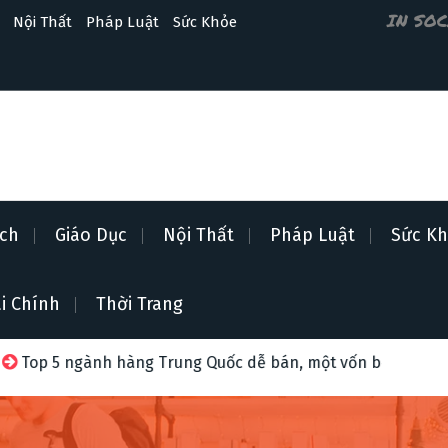
IN SO
Nội Thất
Pháp Luật
Sức Khỏe
ịch
Giáo Dục
Nội Thất
Pháp Luật
Sức K
i Chính
Thời Trang
àng Trung Quốc dễ bán, một vốn bốn lời năm 2026
Bí kí