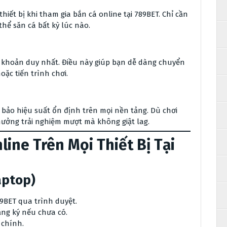
hiết bị khi tham gia bắn cá online tại 789BET. Chỉ cần
 thể săn cá bất kỳ lúc nào.
ài khoản duy nhất. Điều này giúp bạn dễ dàng chuyển
oặc tiến trình chơi.
 bảo hiệu suất ổn định trên mọi nền tảng. Dù chơi
hưởng trải nghiệm mượt mà không giật lag.
line Trên Mọi Thiết Bị Tại
aptop)
9BET qua trình duyệt.
ng ký nếu chưa có.
 chính.