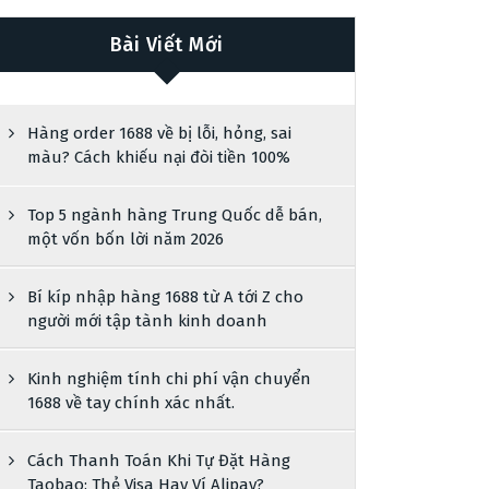
Bài Viết Mới
Hàng order 1688 về bị lỗi, hỏng, sai
màu? Cách khiếu nại đòi tiền 100%
Top 5 ngành hàng Trung Quốc dễ bán,
một vốn bốn lời năm 2026
Bí kíp nhập hàng 1688 từ A tới Z cho
người mới tập tành kinh doanh
Kinh nghiệm tính chi phí vận chuyển
1688 về tay chính xác nhất.
Cách Thanh Toán Khi Tự Đặt Hàng
Taobao: Thẻ Visa Hay Ví Alipay?