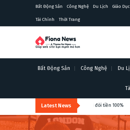
S
Bất Động Sản
Công Nghệ
Du Lịch
Giáo Dục
k
i
Tài Chính
Thời Trang
p
t
o
c
o
Giúp web site bạn mạnh mẽ hơn
n
t
e
Bất Động Sản
Công Nghệ
Du L
n
t
Tà
g, sai màu? Cách khiếu nại đòi tiền 100%
Latest News
Top 5 ngành h