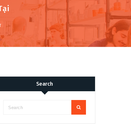
Tại
T
Search