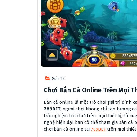
Giải Trí
Chơi Bắn Cá Online Trên Mọi Th
Bắn cá online là một trò chơi giải trí đỉnh 
789BET
, người chơi không chỉ tận hưởng c
trải nghiệm trò chơi trên mọi thiết bị, từ m
nghệ hiện đại, bạn có thể tham gia săn cá 
chơi bắn cá online tại
789BET
trên mọi thiết