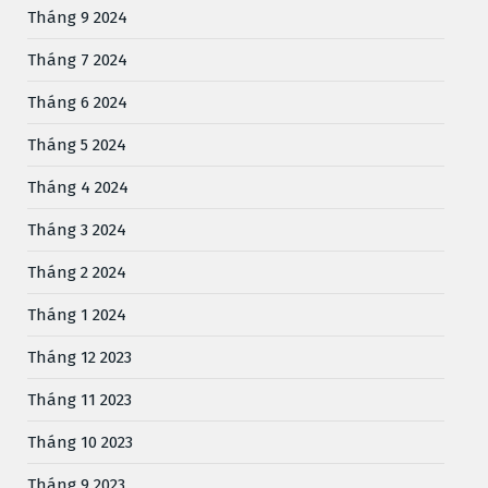
Tháng 9 2024
Tháng 7 2024
Tháng 6 2024
Tháng 5 2024
Tháng 4 2024
Tháng 3 2024
Tháng 2 2024
Tháng 1 2024
Tháng 12 2023
Tháng 11 2023
Tháng 10 2023
Tháng 9 2023