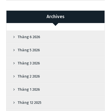
Archives
Tháng 6 2026
Tháng 5 2026
Tháng 3 2026
Tháng 2 2026
Tháng 1 2026
Tháng 12 2025