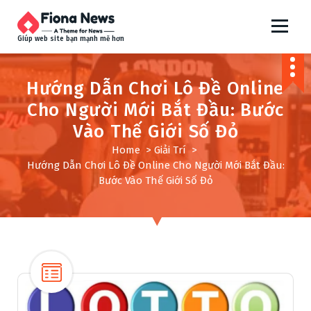
S
k
i
Giúp web site bạn mạnh mẽ hơn
p
t
o
Hướng Dẫn Chơi Lô Đề Online
c
Cho Người Mới Bắt Đầu: Bước
o
Vào Thế Giới Số Đỏ
n
t
Home
>
Giải Trí
>
e
Hướng Dẫn Chơi Lô Đề Online Cho Người Mới Bắt Đầu:
n
Bước Vào Thế Giới Số Đỏ
t