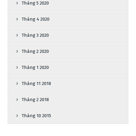
Tháng 5 2020
Tháng 4 2020
Tháng 3 2020
Tháng 2 2020
Tháng 1 2020
Tháng 11 2018
Tháng 2 2018
Tháng 10 2015