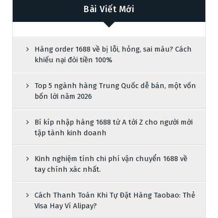
Bài Viết Mới
Hàng order 1688 về bị lỗi, hỏng, sai màu? Cách
khiếu nại đòi tiền 100%
Top 5 ngành hàng Trung Quốc dễ bán, một vốn
bốn lời năm 2026
Bí kíp nhập hàng 1688 từ A tới Z cho người mới
tập tành kinh doanh
Kinh nghiệm tính chi phí vận chuyển 1688 về
tay chính xác nhất.
Cách Thanh Toán Khi Tự Đặt Hàng Taobao: Thẻ
Visa Hay Ví Alipay?