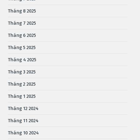
Tháng 8 2025
Tháng 7 2025
Tháng 6 2025
Tháng 5 2025
Tháng 4 2025
Tháng 3 2025
Tháng 2 2025
Tháng 1 2025
Tháng 12 2024
Tháng 11 2024
Tháng 10 2024