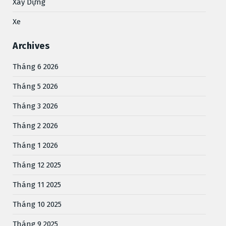
Xây Dựng
Xe
Archives
Tháng 6 2026
Tháng 5 2026
Tháng 3 2026
Tháng 2 2026
Tháng 1 2026
Tháng 12 2025
Tháng 11 2025
Tháng 10 2025
Tháng 9 2025