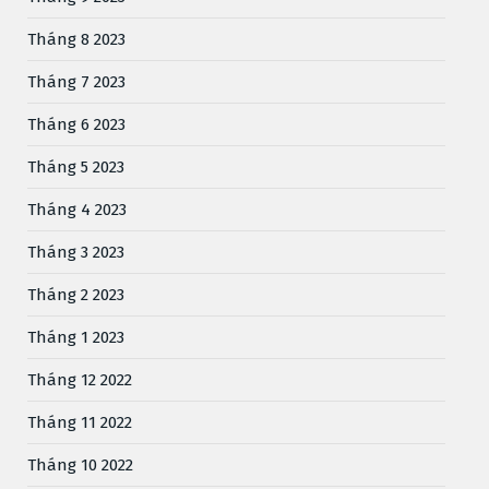
Tháng 8 2023
Tháng 7 2023
Tháng 6 2023
Tháng 5 2023
Tháng 4 2023
Tháng 3 2023
Tháng 2 2023
Tháng 1 2023
Tháng 12 2022
Tháng 11 2022
Tháng 10 2022