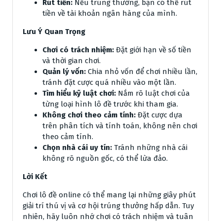
Rút tiền:
Nếu trúng thưởng, bạn có thể rút
tiền về tài khoản ngân hàng của mình.
Lưu Ý Quan Trọng
Chơi có trách nhiệm:
Đặt giới hạn về số tiền
và thời gian chơi.
Quản lý vốn:
Chia nhỏ vốn để chơi nhiều lần,
tránh đặt cược quá nhiều vào một lần.
Tìm hiểu kỹ luật chơi:
Nắm rõ luật chơi của
từng loại hình lô đề trước khi tham gia.
Không chơi theo cảm tính:
Đặt cược dựa
trên phân tích và tính toán, không nên chơi
theo cảm tính.
Chọn nhà cái uy tín:
Tránh những nhà cái
không rõ nguồn gốc, có thể lừa đảo.
Lời Kết
Chơi lô đề online có thể mang lại những giây phút
giải trí thú vị và cơ hội trúng thưởng hấp dẫn. Tuy
nhiên, hãy luôn nhớ chơi có trách nhiệm và tuân