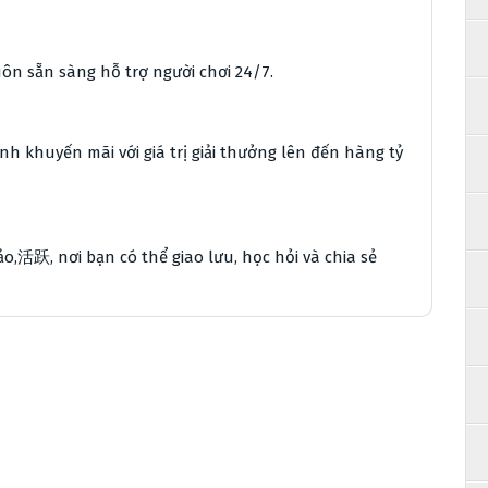
 sẵn sàng hỗ trợ người chơi 24/7.
h khuyến mãi với giá trị giải thưởng lên đến hàng tỷ
,活跃, nơi bạn có thể giao lưu, học hỏi và chia sẻ