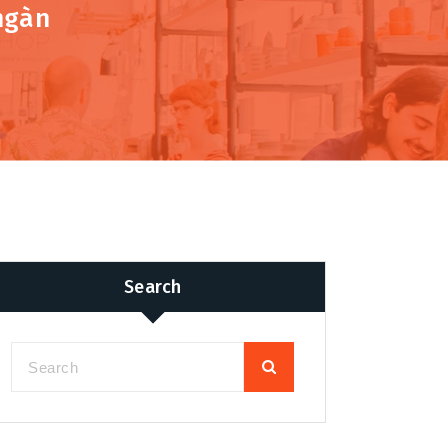
ngàn
Search