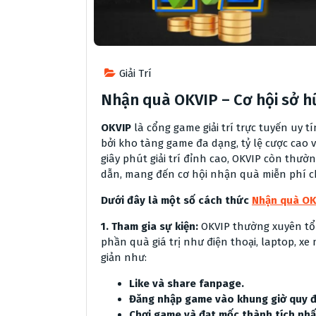
Giải Trí
Nhận quà OKVIP – Cơ hội sở 
OKVIP
là cổng game giải trí trực tuyến uy 
bởi kho tàng game đa dạng, tỷ lệ cược cao
giây phút giải trí đỉnh cao, OKVIP còn thư
dẫn, mang đến cơ hội nhận quà miễn phí ch
Dưới đây là một số cách thức
Nhận quà OK
1. Tham gia sự kiện:
OKVIP thường xuyên tổ 
phần quà giá trị như điện thoại, laptop, x
giản như:
Like và share fanpage.
Đăng nhập game vào khung giờ quy đ
Chơi game và đạt mốc thành tích nhấ