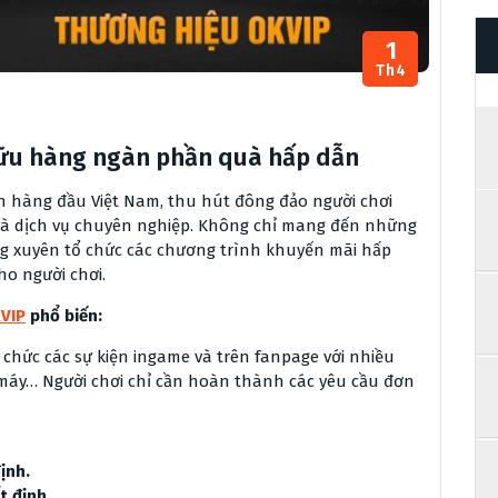
1
Th4
hữu hàng ngàn phần quà hấp dẫn
tín hàng đầu Việt Nam, thu hút đông đảo người chơi
 và dịch vụ chuyên nghiệp. Không chỉ mang đến những
ờng xuyên tổ chức các chương trình khuyến mãi hấp
o người chơi.
VIP
phổ biến:
chức các sự kiện ingame và trên fanpage với nhiều
e máy… Người chơi chỉ cần hoàn thành các yêu cầu đơn
ịnh.
t định.