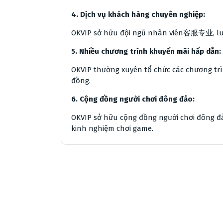
4. Dịch vụ khách hàng chuyên nghiệp:
OKVIP sở hữu đội ngũ nhân viên客服专业, luôn
5. Nhiều chương trình khuyến mãi hấp dẫn:
OKVIP thường xuyên tổ chức các chương trìn
đồng.
6. Cộng đồng người chơi đông đảo:
OKVIP sở hữu cộng đồng người chơi đông đảo
kinh nghiệm chơi game.