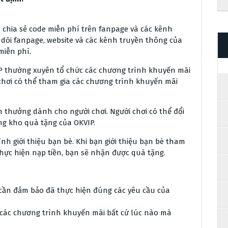
chia sẻ code miễn phí trên fanpage và các kênh
 dõi fanpage, website và các kênh truyền thông của
miễn phí.
 thường xuyên tổ chức các chương trình khuyến mãi
i chơi có thể tham gia các chương trình khuyến mãi
 thưởng dành cho người chơi. Người chơi có thể đổi
ng kho quà tặng của OKVIP.
nh giới thiệu bạn bè. Khi bạn giới thiệu bạn bè tham
thực hiện nạp tiền, bạn sẽ nhận được quà tặng.
cần đảm bảo đã thực hiện đúng các yêu cầu của
 các chương trình khuyến mãi bất cứ lúc nào mà