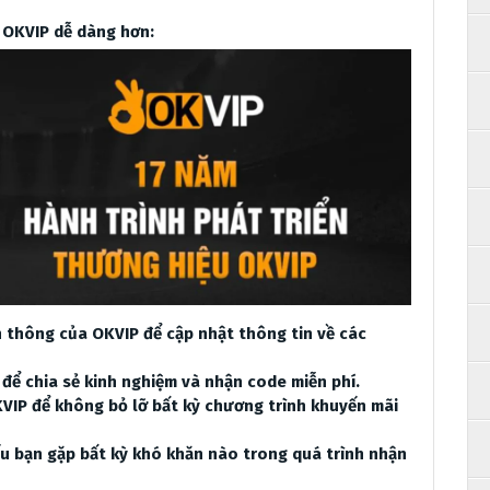
 OKVIP dễ dàng hơn:
 thông của OKVIP để cập nhật thông tin về các
ể chia sẻ kinh nghiệm và nhận code miễn phí.
VIP để không bỏ lỡ bất kỳ chương trình khuyến mãi
u bạn gặp bất kỳ khó khăn nào trong quá trình nhận