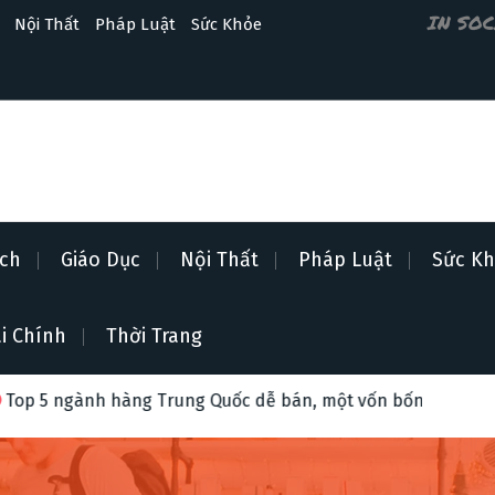
IN SO
Nội Thất
Pháp Luật
Sức Khỏe
ịch
Giáo Dục
Nội Thất
Pháp Luật
Sức K
i Chính
Thời Trang
ng Trung Quốc dễ bán, một vốn bốn lời năm 2026
Bí kí