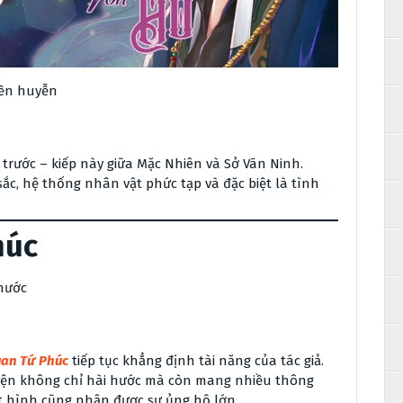
yền huyễn
trước – kiếp này giữa Mặc Nhiên và Sở Vãn Ninh.
ắc, hệ thống nhân vật phức tạp và đặc biệt là tình
húc
 hước
uan Tứ Phúc
tiếp tục khẳng định tài năng của tác giả.
uyện không chỉ hài hước mà còn mang nhiều thông
ạt hình cũng nhận được sự ủng hộ lớn.