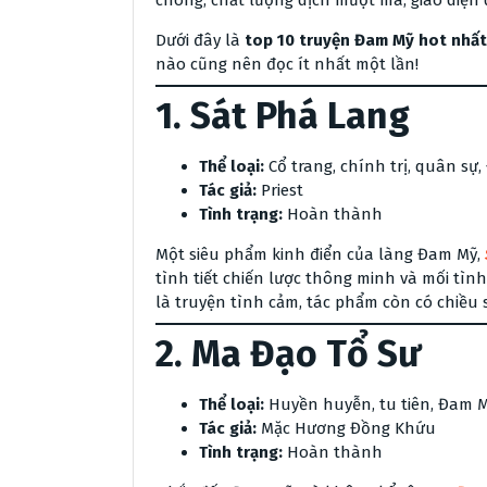
chóng, chất lượng dịch mượt mà, giao diện 
Dưới đây là
top 10 truyện Đam Mỹ hot nhấ
nào cũng nên đọc ít nhất một lần!
1.
Sát Phá Lang
Thể loại:
Cổ trang, chính trị, quân sự
Tác giả:
Priest
Tình trạng:
Hoàn thành
Một siêu phẩm kinh điển của làng Đam Mỹ,
tình tiết chiến lược thông minh và mối tì
là truyện tình cảm, tác phẩm còn có chiều 
2.
Ma Đạo Tổ Sư
Thể loại:
Huyền huyễn, tu tiên, Đam 
Tác giả:
Mặc Hương Đồng Khứu
Tình trạng:
Hoàn thành