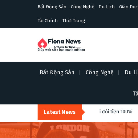
S
Bất Động Sản
Công Nghệ
Du Lịch
Giáo Dục
k
i
Tài Chính
Thời Trang
p
t
o
c
o
Giúp web site bạn mạnh mẽ hơn
n
t
e
Bất Động Sản
Công Nghệ
Du L
n
t
Tà
ng, sai màu? Cách khiếu nại đòi tiền 100%
Latest News
Top 5 ngành h