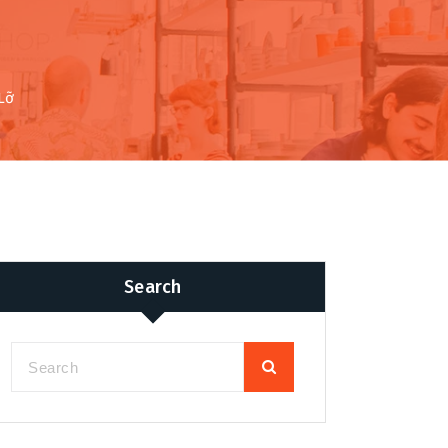
i
Lỡ
Search