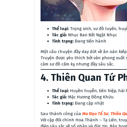
Thể loại:
Trọng sinh, sư đồ luyến, hu
Tác giả:
Nhục Bao Bất Ngật Nhục
Tình trạng:
Đang tiến hành
Một câu chuyện đầy day dứt về ân oán kiếp 
Truyện được yêu thích bởi văn phong xuất s
cảm sư đồ cấm kỵ nhưng đầy sâu sắc.
4.
Thiên Quan Tứ P
Thể loại:
Huyền huyễn, tiên hiệp, hài
Tác giả:
Mặc Hương Đồng Khứu
Tình trạng:
Đang cập nhật
Sau thành công của
Ma Đạo Tổ Sư
,
Thiên Q
Với cặp đôi chính Hoa Thành – Tạ Liên, tr
điệp sâu sắc về số phận và đức tin. Bản ho