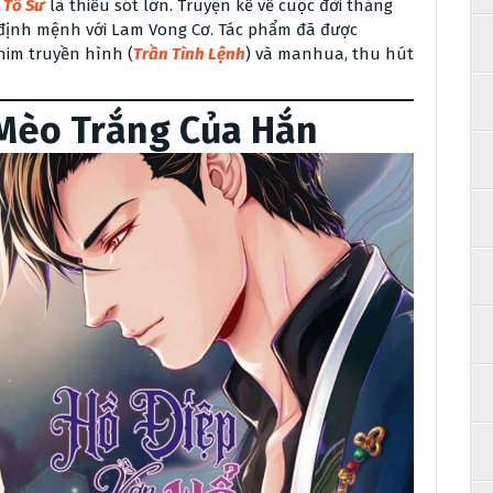
 Tổ Sư
là thiếu sót lớn. Truyện kể về cuộc đời thăng
 định mệnh với Lam Vong Cơ. Tác phẩm đã được
phim truyền hình (
Trần Tình Lệnh
) và manhua, thu hút
 Mèo Trắng Của Hắn