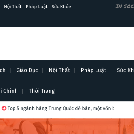
IN SO
Nội Thất
Pháp Luật
Sức Khỏe
ịch
Giáo Dục
Nội Thất
Pháp Luật
Sức K
i Chính
Thời Trang
àng Trung Quốc dễ bán, một vốn bốn lời năm 2026
Bí k