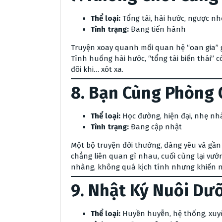
Thể loại:
Tổng tài, hài hước, ngược nh
Tình trạng:
Đang tiến hành
Truyện xoay quanh mối quan hệ “oan gia” gi
Tình huống hài hước, “tổng tài biến thái” c
đôi khi… xót xa.
8.
Bạn Cùng Phòng C
Thể loại:
Học đường, hiện đại, nhẹ n
Tình trạng:
Đang cập nhật
Một bộ truyện đời thường, đáng yêu và gần g
chẳng liên quan gì nhau, cuối cùng lại vướ
nhàng, không quá kịch tính nhưng khiến n
9.
Nhật Ký Nuôi Dư
Thể loại:
Huyền huyễn, hệ thống, xu