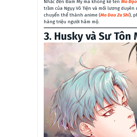
Nhắc đến Đam Mỹ mà không kể tên
Ma Đạo
trầm của Ngụy Vô Tiện và mối lương duyên
chuyển thể thành anime (
Mo Dao Zu Shi
), 
hàng triệu người hâm mộ.
3.
Husky và Sư Tôn