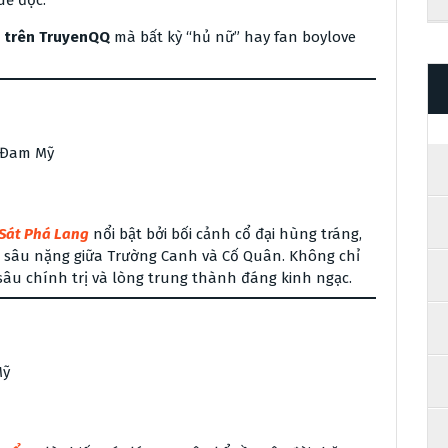
dễ đọc.
t trên TruyenQQ
mà bất kỳ “hủ nữ” hay fan boylove
, Đam Mỹ
Sát Phá Lang
nổi bật bởi bối cảnh cổ đại hùng tráng,
nh sâu nặng giữa Trường Canh và Cố Quân. Không chỉ
sâu chính trị và lòng trung thành đáng kinh ngạc.
Mỹ