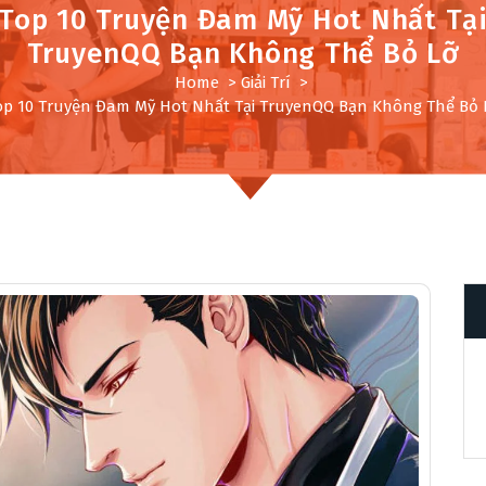
Top 10 Truyện Đam Mỹ Hot Nhất Tạ
TruyenQQ Bạn Không Thể Bỏ Lỡ
Home
>
Giải Trí
>
op 10 Truyện Đam Mỹ Hot Nhất Tại TruyenQQ Bạn Không Thể Bỏ 