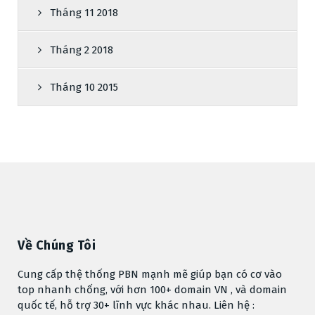
Tháng 11 2018
Tháng 2 2018
Tháng 10 2015
Về Chúng Tôi
Cung cấp thệ thống PBN mạnh mẽ giúp bạn có cơ vào
top nhanh chống, với hơn 100+ domain VN , và domain
quốc tế, hỗ trợ 30+ lĩnh vực khác nhau. Liên hệ :