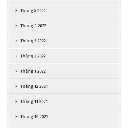
Tháng 5 2022
Tháng 4 2022
Tháng 3 2022
Tháng 2 2022
Tháng 1 2022
Tháng 12 2021
Tháng 11 2021
Tháng 10 2021