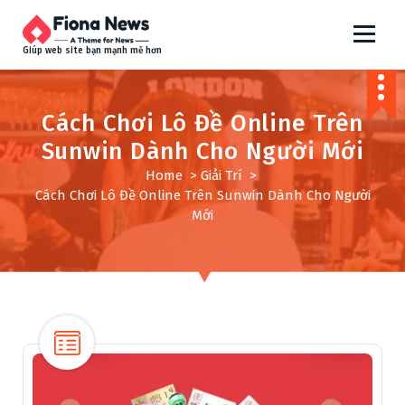
S
k
i
Giúp web site bạn mạnh mẽ hơn
p
t
o
Cách Chơi Lô Đề Online Trên
c
Sunwin Dành Cho Người Mới
o
n
Home
>
Giải Trí
>
t
Cách Chơi Lô Đề Online Trên Sunwin Dành Cho Người
e
Mới
n
t