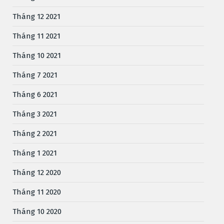
Tháng 12 2021
Tháng 11 2021
Tháng 10 2021
Tháng 7 2021
Tháng 6 2021
Tháng 3 2021
Tháng 2 2021
Tháng 1 2021
Tháng 12 2020
Tháng 11 2020
Tháng 10 2020