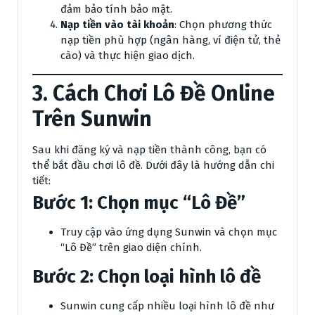
đảm bảo tính bảo mật.
Nạp tiền vào tài khoản
: Chọn phương thức
nạp tiền phù hợp (ngân hàng, ví điện tử, thẻ
cào) và thực hiện giao dịch.
3. Cách Chơi Lô Đề Online
Trên Sunwin
Sau khi đăng ký và nạp tiền thành công, bạn có
thể bắt đầu chơi lô đề. Dưới đây là hướng dẫn chi
tiết:
Bước 1: Chọn mục “Lô Đề”
Truy cập vào ứng dụng Sunwin và chọn mục
“Lô Đề” trên giao diện chính.
Bước 2: Chọn loại hình lô đề
Sunwin cung cấp nhiều loại hình lô đề như