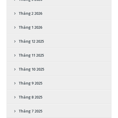
Tháng 2 2026
Tháng 1 2026
Tháng 12 2025
Tháng 11 2025
Tháng 10 2025
Tháng 9 2025
Tháng 8 2025
Tháng 7 2025