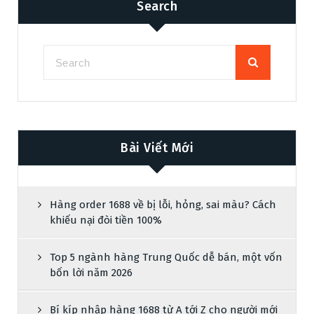
Search
Bài Viết Mới
Hàng order 1688 về bị lỗi, hỏng, sai màu? Cách
khiếu nại đòi tiền 100%
Top 5 ngành hàng Trung Quốc dễ bán, một vốn
bốn lời năm 2026
Bí kíp nhập hàng 1688 từ A tới Z cho người mới