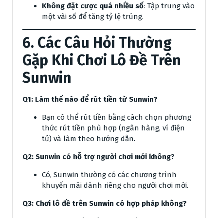
Không đặt cược quá nhiều số
: Tập trung vào
một vài số để tăng tỷ lệ trúng.
6. Các Câu Hỏi Thường
Gặp Khi Chơi Lô Đề Trên
Sunwin
Q1: Làm thế nào để rút tiền từ Sunwin?
Bạn có thể rút tiền bằng cách chọn phương
thức rút tiền phù hợp (ngân hàng, ví điện
tử) và làm theo hướng dẫn.
Q2: Sunwin có hỗ trợ người chơi mới không?
Có, Sunwin thường có các chương trình
khuyến mãi dành riêng cho người chơi mới.
Q3: Chơi lô đề trên Sunwin có hợp pháp không?