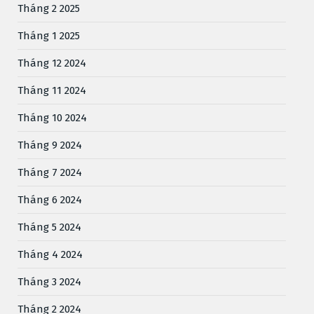
Tháng 2 2025
Tháng 1 2025
Tháng 12 2024
Tháng 11 2024
Tháng 10 2024
Tháng 9 2024
Tháng 7 2024
Tháng 6 2024
Tháng 5 2024
Tháng 4 2024
Tháng 3 2024
Tháng 2 2024